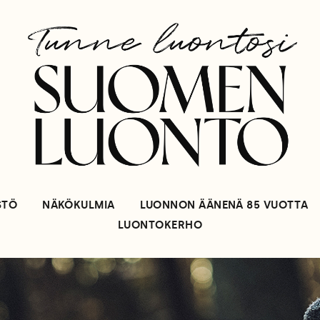
STÖ
NÄKÖKULMIA
LUONNON ÄÄNENÄ 85 VUOTTA
LUONTOKERHO