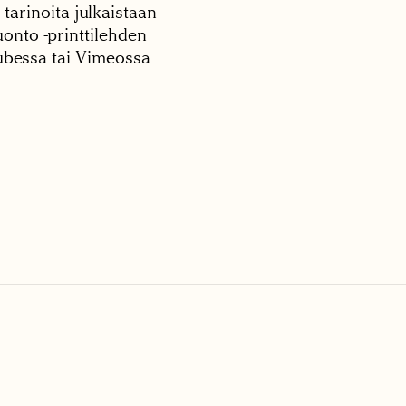
 tarinoita julkaistaan
onto -printtilehden
tubessa tai Vimeossa