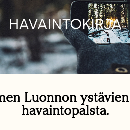
HAVAINTOKIRJA
en Luonnon ystävie
havaintopalsta.