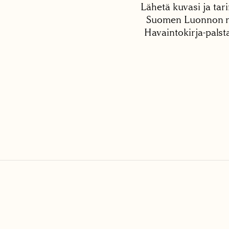
Lähetä kuvasi ja tari
Suomen Luonnon net
Havaintokirja-palst