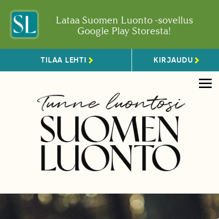
Lataa Suomen Luonto -sovellus
Google Play Storesta!
TILAA LEHTI
KIRJAUDU