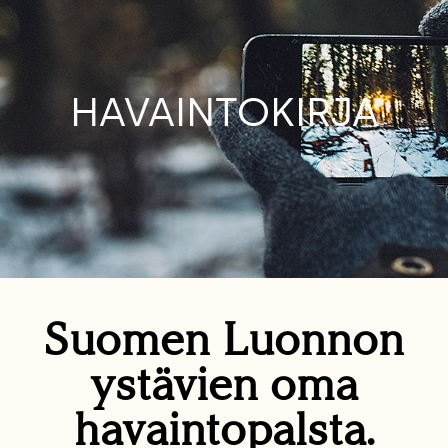
HAVAINTOKIRJA
Suomen Luonnon
ystävien oma
havaintopalsta.