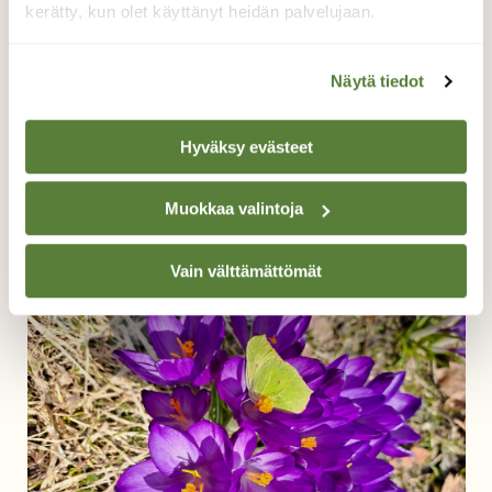
kerätty, kun olet käyttänyt heidän palvelujaan.
Näytä tiedot
Hyväksy evästeet
Valkovuokot
Muokkaa valintoja
Juhani Peltonen, Turku 18.4.2023
Vain välttämättömät