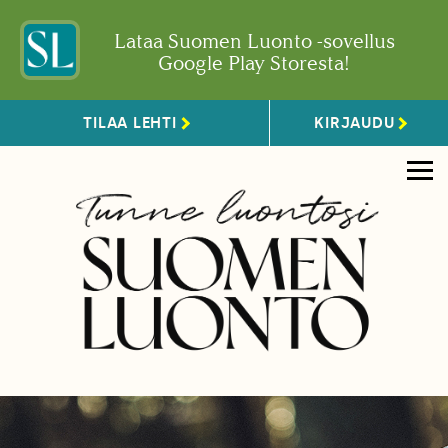
Lataa Suomen Luonto -sovellus
Google Play Storesta!
TILAA LEHTI
KIRJAUDU