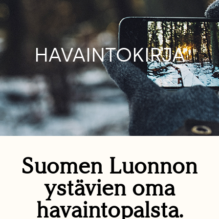
HAVAINTOKIRJA
Suomen Luonnon
ystävien oma
havaintopalsta.