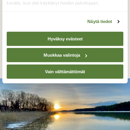
kerätty, kun olet käyttänyt heidän palvelujaan.
Näytä tiedot
Hyväksy evästeet
Sinivuokot
Muokkaa valintoja
Juhani Peltonen, Kaarina 11.4.2023
Vain välttämättömät