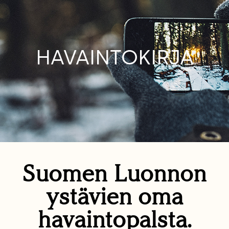
HAVAINTOKIRJA
Suomen Luonnon
ystävien oma
havaintopalsta.