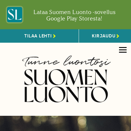
Lataa Suomen Luonto -sovellus
Google Play Storesta!
TILAA LEHTI
KIRJAUDU