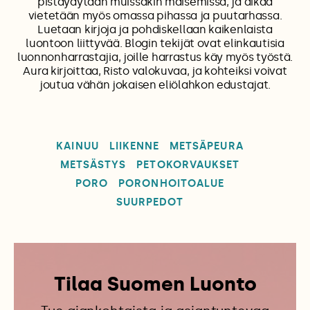
pistäydytään muissakin maisemissa, ja aikaa
vietetään myös omassa pihassa ja puutarhassa.
Luetaan kirjoja ja pohdiskellaan kaikenlaista
luontoon liittyvää. Blogin tekijät ovat elinkautisia
luonnonharrastajia, joille harrastus käy myös työstä.
Aura kirjoittaa, Risto valokuvaa, ja kohteiksi voivat
joutua vähän jokaisen eliölahkon edustajat.
KAINUU
LIIKENNE
METSÄPEURA
METSÄSTYS
PETOKORVAUKSET
PORO
PORONHOITOALUE
SUURPEDOT
Tilaa Suomen Luonto