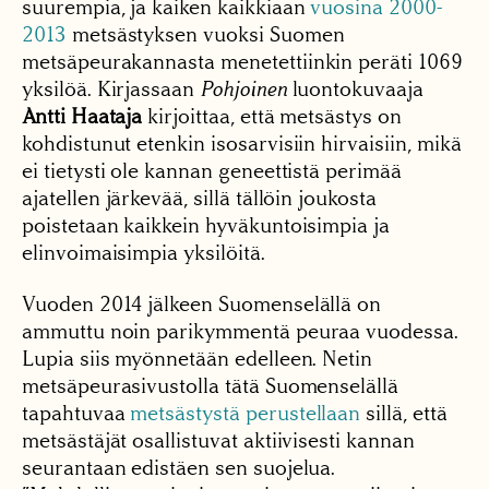
suurempia, ja kaiken kaikkiaan
vuosina 2000-
2013
metsästyksen vuoksi Suomen
metsäpeurakannasta menetettiinkin peräti 1069
yksilöä. Kirjassaan
Pohjoinen
luontokuvaaja
Antti Haataja
kirjoittaa, että metsästys on
kohdistunut etenkin isosarvisiin hirvaisiin, mikä
ei tietysti ole kannan geneettistä perimää
ajatellen järkevää, sillä tällöin joukosta
poistetaan kaikkein hyväkuntoisimpia ja
elinvoimaisimpia yksilöitä.
Vuoden 2014 jälkeen Suomenselällä on
ammuttu noin parikymmentä peuraa vuodessa.
Lupia siis myönnetään edelleen. Netin
metsäpeurasivustolla tätä Suomenselällä
tapahtuvaa
metsästystä perustellaan
sillä, että
metsästäjät osallistuvat aktiivisesti kannan
seurantaan edistäen sen suojelua.