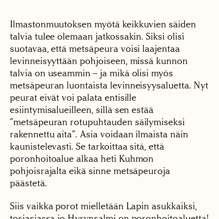
Ilmastonmuutoksen myötä keikkuvien säiden
talvia tulee olemaan jatkossakin. Siksi olisi
suotavaa, että metsäpeura voisi laajentaa
levinneisyyttään pohjoiseen, missä kunnon
talvia on useammin – ja mikä olisi myös
metsäpeuran luontaista levinneisyysaluetta. Nyt
peurat eivät voi palata entisille
esiintymisalueilleen, sillä sen estää
”metsäpeuran rotupuhtauden säilymiseksi
rakennettu aita”. Asia voidaan ilmaista näin
kaunistelevasti. Se tarkoittaa sitä, että
poronhoitoalue alkaa heti Kuhmon
pohjoisrajalta eikä sinne metsäpeuroja
päästetä.
Siis vaikka porot mielletään Lapin asukkaiksi,
tosiasiassa jo Hyrynsalmi on poronhoitoaluetta!