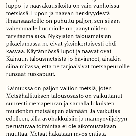
luppo- ja naavakuusikoita on vain vanhoissa
metsissä. Lupon ja naavan herkkyydestä
ilmansaasteille on puhuttu paljon, sen sijaan
vähemmälle huomiolle on jäänyt niiden
tarvitsema aika. Nykyisten talousmetsien
pikaelämässä ne eivät yksinkertaisesti ehdi
kasvaa. Käytännössä lupot ja naavat ovat
Kainuun talousmetsistä jo hävinneet, ainakin
siinä mitassa, että ne tarjoaisivat metsäpeuroille
runsaat ruokapuut.
Kainuussa on paljon valtion metsiä, joten
Metsähallituksen talousosasto on vaikuttanut
suuresti metsäpeuran ja samalla lukuisten
muidenkin metsälajien elämään. Ja vaikuttaa
edelleen, sillä avohakkuisiin ja männynviljelyyn
perustuvaa toimintaa ei ole aikomustakaan
muuttaa. Metsät hakataan myös entistä