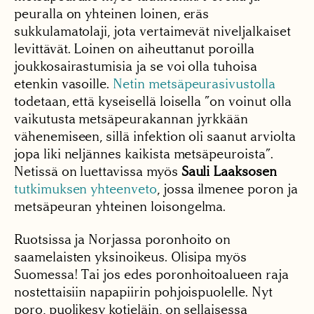
peuralla on yhteinen loinen, eräs
sukkulamatolaji, jota vertaimevät niveljalkaiset
levittävät. Loinen on aiheuttanut poroilla
joukkosairastumisia ja se voi olla tuhoisa
etenkin vasoille.
Netin metsäpeurasivustolla
todetaan, että kyseisellä loisella ”on voinut olla
vaikutusta metsäpeurakannan jyrkkään
vähenemiseen, sillä infektion oli saanut arviolta
jopa liki neljännes kaikista metsäpeuroista”.
Netissä on luettavissa myös
Sauli Laaksosen
tutkimuksen yhteenveto
, jossa ilmenee poron ja
metsäpeuran yhteinen loisongelma.
Ruotsissa ja Norjassa poronhoito on
saamelaisten yksinoikeus. Olisipa myös
Suomessa! Tai jos edes poronhoitoalueen raja
nostettaisiin napapiirin pohjoispuolelle. Nyt
poro, puolikesy kotieläin, on sellaisessa