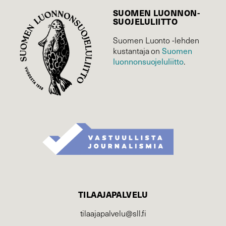
SUOMEN LUONNON­
SUOJELU­LIITTO
Suomen Luonto -lehden
Suomen
kustantaja on
luonnonsuojelu­liitto
.
TILAAJAPALVELU
tilaajapalvelu@sll.fi