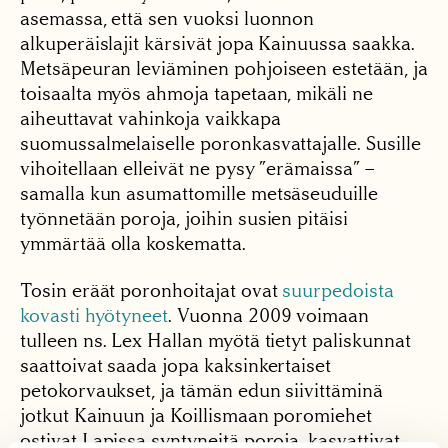
asemassa, että sen vuoksi luonnon
alkuperäislajit kärsivät jopa Kainuussa saakka.
Metsäpeuran leviäminen pohjoiseen estetään, ja
toisaalta myös ahmoja tapetaan, mikäli ne
aiheuttavat vahinkoja vaikkapa
suomussalmelaiselle poronkasvattajalle. Susille
vihoitellaan elleivät ne pysy ”erämaissa” –
samalla kun asumattomille metsäseuduille
työnnetään poroja, joihin susien pitäisi
ymmärtää olla koskematta.
Tosin eräät poronhoitajat ovat
suurpedoista
kovasti hyötyneet
. Vuonna 2009 voimaan
tulleen ns. Lex Hallan myötä tietyt paliskunnat
saattoivat saada jopa kaksinkertaiset
petokorvaukset, ja tämän edun siivittäminä
jotkut Kainuun ja Koillismaan poromiehet
ostivat Lapissa syntyneitä poroja, kasvattivat