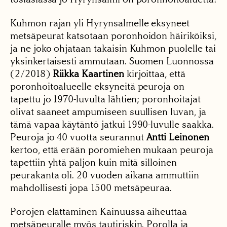
Kuhmon rajan yli Hyrynsalmelle eksyneet
metsäpeurat katsotaan poronhoidon häiriköiksi,
ja ne joko ohjataan takaisin Kuhmon puolelle tai
yksinkertaisesti ammutaan. Suomen Luonnossa
(2/2018)
Riikka Kaartinen
kirjoittaa, että
poronhoitoalueelle eksyneitä peuroja on
tapettu jo 1970-luvulta lähtien; poronhoitajat
olivat saaneet ampumiseen suullisen luvan, ja
tämä vapaa käytäntö jatkui 1990-luvulle saakka.
Peuroja jo 40 vuotta seurannut
Antti Leinonen
kertoo, että erään poromiehen mukaan peuroja
tapettiin yhtä paljon kuin mitä silloinen
peurakanta oli. 20 vuoden aikana ammuttiin
mahdollisesti jopa 1500 metsäpeuraa.
Porojen elättäminen Kainuussa aiheuttaa
metsäpeuralle myös tautiriskin. Porolla ja