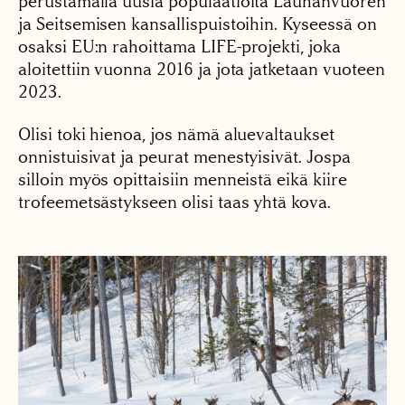
perustamalla uusia populaatioita Lauhanvuoren
ja Seitsemisen kansallispuistoihin. Kyseessä on
osaksi EU:n rahoittama LIFE-projekti, joka
aloitettiin vuonna 2016 ja jota jatketaan vuoteen
2023.
Olisi toki hienoa, jos nämä aluevaltaukset
onnistuisivat ja peurat menestyisivät. Jospa
silloin myös opittaisiin menneistä eikä kiire
trofeemetsästykseen olisi taas yhtä kova.