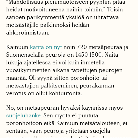
”Mahdollisuus pienimuotoiseen pyyntiin pitää
heidät motivoituneena näihin toimiin.” Toisin
sanoen parikymmentä yksilöä on uhrattava
metsästäjille palkinnoksi heidän
ahkeroinnistaan.
Kainuun
kanta on nyt
noin 720 metsäpeuraa ja
Suomenselällä peuroja on 1450-1500. Näitä
lukuja ajatellessa ei voi kuin ihmetellä
vuosikymmenten aikana tapettujen peurojen
määrää. Oli syynä sitten poronhoito tai
metsästäjien palkitseminen, peurakannan
verotus on ollut kohtuutonta.
No, on metsäpeuran hyväksi käynnissä myös
suojeluhanke
. Sen myötä ei puututa
poronhoitoon eikä Kainuun metsätalouteen, ei
sentään, vaan peuroja yritetään suojella