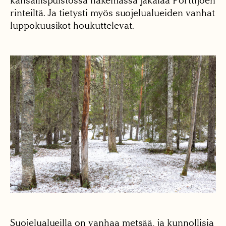
kansallispuistossa hakemassa jäkälää Porttijoen
rinteiltä. Ja tietysti myös suojelualueiden vanhat
luppokuusikot houkuttelevat.
Suojelualueilla on vanhaa metsää, ja kunnollisia