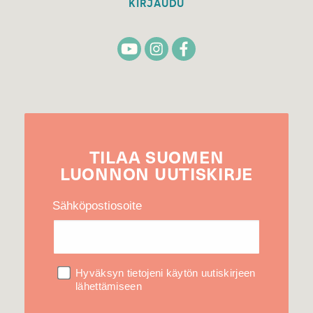
KIRJAUDU
TILAA
SUOMEN
LUONNON
UUTIS­KIRJE
Sähköpostiosoite
Hyväksyn tietojeni käytön uutiskirjeen
lähettämiseen