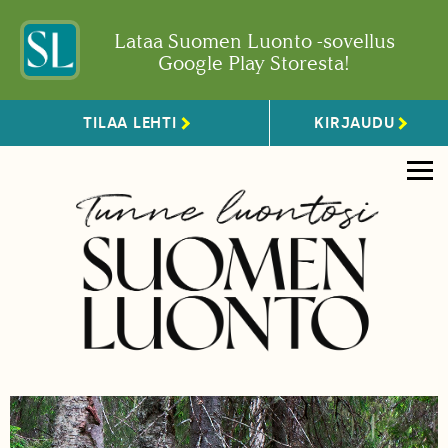
Lataa Suomen Luonto -sovellus
Google Play Storesta!
TILAA LEHTI
KIRJAUDU