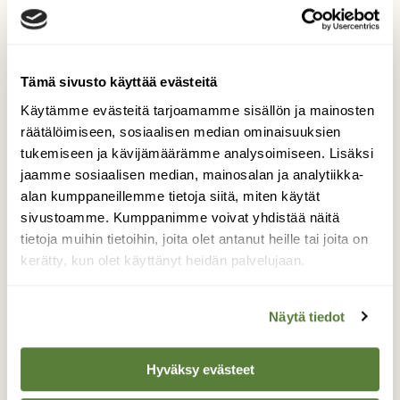
niitä vähän aikaa ja jättivät ne sitten
tarkoituksella petojen syötäviksi. Näin he
pääsivät nostamaan mojovat petokorvaukset.
Tämä sivusto käyttää evästeitä
Tästä petokorvausten väärinkäytöstä
nousi
Käytämme evästeitä tarjoamamme sisällön ja mainosten
pieni kohu
, jonka myötä Lex Halla kumottiin,
räätälöimiseen, sosiaalisen median ominaisuuksien
mutta ehtivätpä sitä ennen useat Kainuun ja
tukemiseen ja kävijämäärämme analysoimiseen. Lisäksi
Kuusamon poronkasvattajat kääriä sievoiset
jaamme sosiaalisen median, mainosalan ja analytiikka-
summat. Petos oli niin onnistunut, ettei kukaan
alan kumppaneillemme tietoja siitä, miten käytät
joutunut edes syytteeseen petoksesta.
sivustoamme. Kumppanimme voivat yhdistää näitä
tietoja muihin tietoihin, joita olet antanut heille tai joita on
kerätty, kun olet käyttänyt heidän palvelujaan.
Näytä tiedot
Hyväksy evästeet