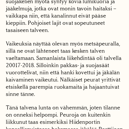
suojakelien myötä syntyy kovia lumikuoria ja
jääkelmuja, jotka ovat monin tavoin haitaksi –
vaikkapa niin, että kanalinnut eivät pääse
kieppiin. Pohjoiset lajit ovat sopeutuneet
tasaiseen talveen.
Vaikeuksia näyttää olevan myös metsäpeuralla,
sillä ne ovat lähteneet taas kesken talven
vaeltamaan. Samanlaista liikehdintää oli talvella
20017-2018. Silloinkin pakkas- ja suojasäät
vuorottelivat, niin että hanki kovettui ja jäkälän
kaivaminen vaikeutui. Nälkäiset peurat yrittivät
etsiskellä parempia ruokamaita ja hajaantuivat
sinne tänne.
Tänä talvena lunta on vähemmän, joten tilanne
on onneksi helpompi. Peuroja on kuitenkin
liikkunut taas esimerkiksi Hiidenportin