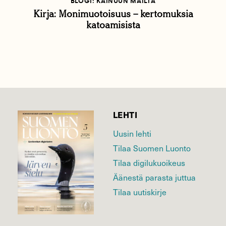
BLOGI: KAINUUN MAILTA
Kirja: Monimuotoisuus – kertomuksia
katoamisista
LEHTI
Uusin lehti
Tilaa Suomen Luonto
Tilaa digilukuoikeus
Äänestä parasta juttua
Tilaa uutiskirje