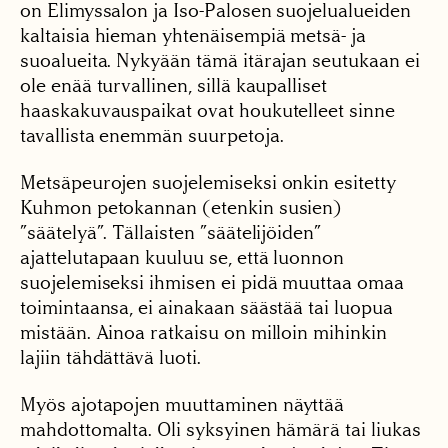
on Elimyssalon ja Iso-Palosen suojelualueiden
kaltaisia hieman yhtenäisempiä metsä- ja
suoalueita. Nykyään tämä itärajan seutukaan ei
ole enää turvallinen, sillä kaupalliset
haaskakuvauspaikat ovat houkutelleet sinne
tavallista enemmän suurpetoja.
Metsäpeurojen suojelemiseksi onkin esitetty
Kuhmon petokannan (etenkin susien)
”säätelyä”. Tällaisten ”säätelijöiden”
ajattelutapaan kuuluu se, että luonnon
suojelemiseksi ihmisen ei pidä muuttaa omaa
toimintaansa, ei ainakaan säästää tai luopua
mistään. Ainoa ratkaisu on milloin mihinkin
lajiin tähdättävä luoti.
Myös ajotapojen muuttaminen näyttää
mahdottomalta. Oli syksyinen hämärä tai liukas