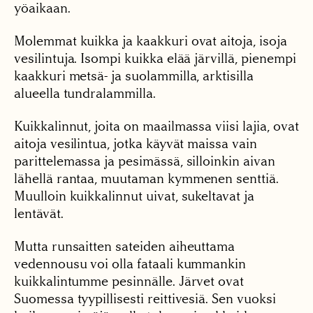
yöaikaan.
Molemmat kuikka ja kaakkuri ovat aitoja, isoja
vesilintuja. Isompi kuikka elää järvillä, pienempi
kaakkuri metsä- ja suolammilla, arktisilla
alueella tundralammilla.
Kuikkalinnut, joita on maailmassa viisi lajia, ovat
aitoja vesilintua, jotka käyvät maissa vain
parittelemassa ja pesimässä, silloinkin aivan
lähellä rantaa, muutaman kymmenen senttiä.
Muulloin kuikkalinnut uivat, sukeltavat ja
lentävät.
Mutta runsaitten sateiden aiheuttama
vedennousu voi olla fataali kummankin
kuikkalintumme pesinnälle. Järvet ovat
Suomessa tyypillisesti reittivesiä. Sen vuoksi