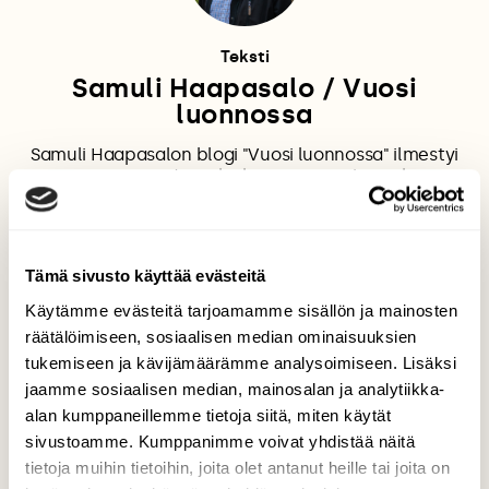
Teksti
Samuli Haapasalo / Vuosi
luonnossa
Samuli Haapasalon blogi "Vuosi luonnossa" ilmestyi
vuonna 2019 vuoden jokaikinen päivä eli 365 kertaa!
Vuonna 2020 blogi ilmesty joka toinen arkipäivä ja
vuoden 2021 alusta kerran viikossa tiistaisin. "Vuosi
luonnossa" on luontopäiväkirja kaikkein
ajankohtaisimmista ja kiinnostavimmista asioista
Tämä sivusto käyttää evästeitä
luonnossa. Se pitää lukijan aina ajan tasalla siitä,
mitä luonnossa tapahtuu. Aikaisemmin Samulin
Käytämme evästeitä tarjoamamme sisällön ja mainosten
kirjoituksia ja kuvia on saanut tarkastella "100 päivää
räätälöimiseen, sosiaalisen median ominaisuuksien
luonnossa" ja "Linturetkellä" -juttusarjoista. Pitkän
tukemiseen ja kävijämäärämme analysoimiseen. Lisäksi
linjan luontoharrastajana hän on kirjoittanut ja
jaamme sosiaalisen median, mainosalan ja analytiikka-
kuvannut vuosien mittaan monia juttuja myös
alan kumppaneillemme tietoja siitä, miten käytät
Suomen Luonnon printtilehteen. Samuli Haapasalon
kirjoittama ja kuvaama kirja "Tii tii tiainen" ilmestyi
sivustoamme. Kumppanimme voivat yhdistää näitä
vuonna 2017.
tietoja muihin tietoihin, joita olet antanut heille tai joita on