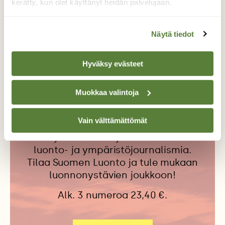
kerätty, kun olet käyttänyt heidän palvelujaan.
HÄIRIÖT
JÄRVET
KAAKKURI
Näytä tiedot
KUIKKA
LAMMET
OJITUKSET
SUOT
VUOSI LUONNOSSA
Hyväksy evästeet
Muokkaa valintoja
Tilaa Suomen Luonto
Vain välttämättömät
Tue ajankohtaista ja asiantuntevaa
luonto- ja ympäristöjournalismia.
Tilaa Suomen Luonto ja tule mukaan
luonnonystävien joukkoon!
Alk. 3 numeroa 23,40 €.