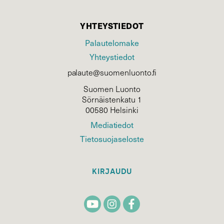
YHTEYSTIEDOT
Palautelomake
Yhteystiedot
palaute@suomenluonto.fi
Suomen Luonto
Sörnäistenkatu 1
00580 Helsinki
Mediatiedot
Tietosuojaseloste
KIRJAUDU