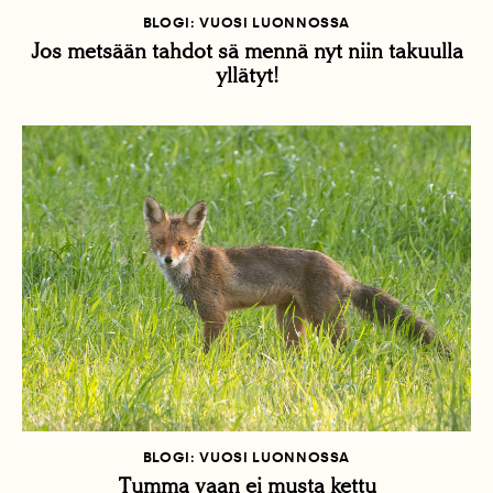
BLOGI: VUOSI LUONNOSSA
Jos metsään tahdot sä mennä nyt niin takuulla
yllätyt!
BLOGI: VUOSI LUONNOSSA
Tumma vaan ei musta kettu