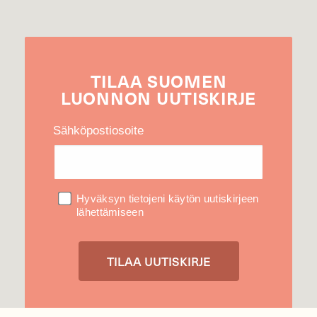
TILAA
SUOMEN
LUONNON
UUTIS­KIRJE
Sähköpostiosoite
Hyväksyn tietojeni käytön uutiskirjeen
lähettämiseen
Tietosuojaseloste