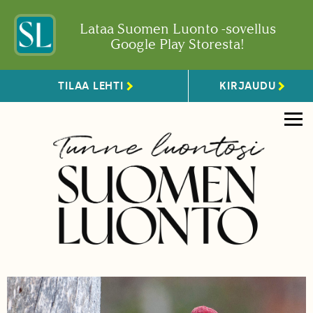
Lataa Suomen Luonto -sovellus
Google Play Storesta!
TILAA LEHTI
KIRJAUDU