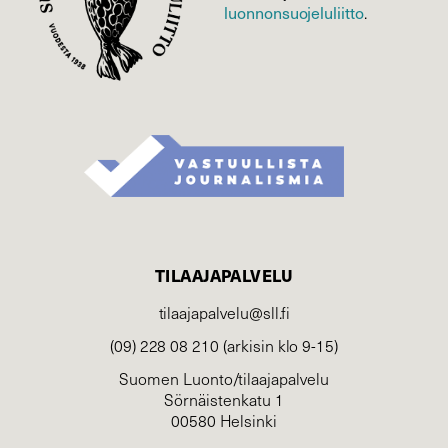
luonnonsuojelu­liitto
.
TILAAJAPALVELU
tilaajapalvelu@sll.fi
(09) 228 08 210 (arkisin klo 9-15)
Suomen Luonto/tilaajapalvelu
Sörnäistenkatu 1
00580 Helsinki