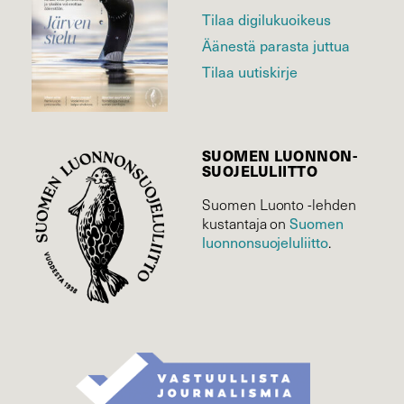
Tilaa digilukuoikeus
Äänestä parasta juttua
Tilaa uutiskirje
SUOMEN LUONNON­
SUOJELU­LIITTO
Suomen Luonto -lehden
kustantaja on
Suomen
luonnonsuojelu­liitto
.