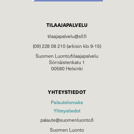
TILAAJAPALVELU
tilaajapalvelu@sll.fi
(09) 228 08 210 (arkisin klo 9-15)
Suomen Luonto/tilaajapalvelu
Sörnäistenkatu 1
00580 Helsinki
YHTEYSTIEDOT
Palautelomake
Yhteystiedot
palaute@suomenluonto.fi
Suomen Luonto