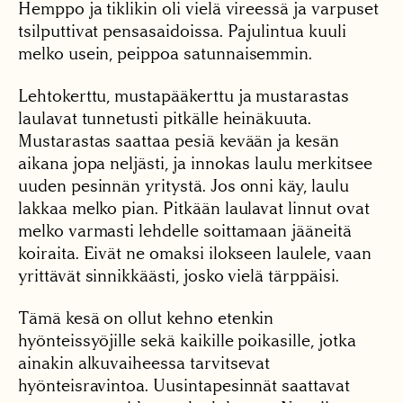
Hemppo ja tiklikin oli vielä vireessä ja varpuset
tsilputtivat pensasaidoissa. Pajulintua kuuli
melko usein, peippoa satunnaisemmin.
Lehtokerttu, mustapääkerttu ja mustarastas
laulavat tunnetusti pitkälle heinäkuuta.
Mustarastas saattaa pesiä kevään ja kesän
aikana jopa neljästi, ja innokas laulu merkitsee
uuden pesinnän yritystä. Jos onni käy, laulu
lakkaa melko pian. Pitkään laulavat linnut ovat
melko varmasti lehdelle soittamaan jääneitä
koiraita. Eivät ne omaksi ilokseen laulele, vaan
yrittävät sinnikkäästi, josko vielä tärppäisi.
Tämä kesä on ollut kehno etenkin
hyönteissyöjille sekä kaikille poikasille, jotka
ainakin alkuvaiheessa tarvitsevat
hyönteisravintoa. Uusintapesinnät saattavat