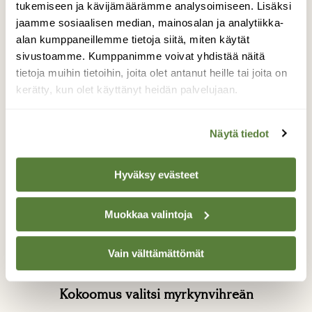
tukemiseen ja kävijämäärämme analysoimiseen. Lisäksi
jaamme sosiaalisen median, mainosalan ja analytiikka-
Samalta kirjoittajalta
alan kumppaneillemme tietoja siitä, miten käytät
sivustoamme. Kumppanimme voivat yhdistää näitä
tietoja muihin tietoihin, joita olet antanut heille tai joita on
kerätty, kun olet käyttänyt heidän palvelujaan.
Näytä tiedot
Hyväksy evästeet
Muokkaa valintoja
Vain välttämättömät
BLOGI: TOIMITUKSELTA
Kokoomus valitsi myrkynvihreän