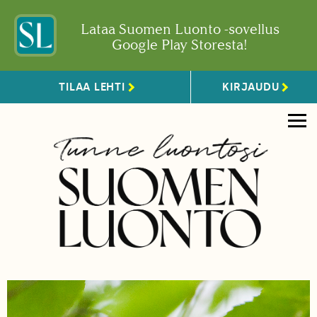
Lataa Suomen Luonto -sovellus
Google Play Storesta!
TILAA LEHTI
KIRJAUDU