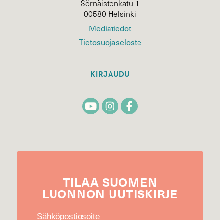
Sörnäistenkatu 1
00580 Helsinki
Mediatiedot
Tietosuojaseloste
KIRJAUDU
TILAA
SUOMEN
LUONNON
UUTIS­KIRJE
Sähköpostiosoite