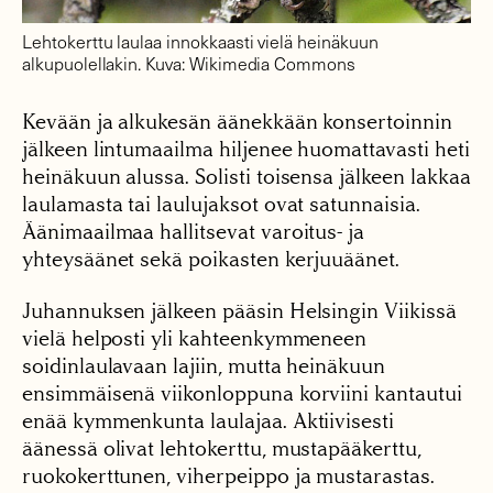
Lehtokerttu laulaa innokkaasti vielä heinäkuun
alkupuolellakin. Kuva: Wikimedia Commons
Kevään ja alkukesän äänekkään konsertoinnin
jälkeen lintumaailma hiljenee huomattavasti heti
heinäkuun alussa. Solisti toisensa jälkeen lakkaa
laulamasta tai laulujaksot ovat satunnaisia.
Äänimaailmaa hallitsevat varoitus- ja
yhteysäänet sekä poikasten kerjuuäänet.
Juhannuksen jälkeen pääsin Helsingin Viikissä
vielä helposti yli kahteenkymmeneen
soidinlaulavaan lajiin, mutta heinäkuun
ensimmäisenä viikonloppuna korviini kantautui
enää kymmenkunta laulajaa. Aktiivisesti
äänessä olivat lehtokerttu, mustapääkerttu,
ruokokerttunen, viherpeippo ja mustarastas.