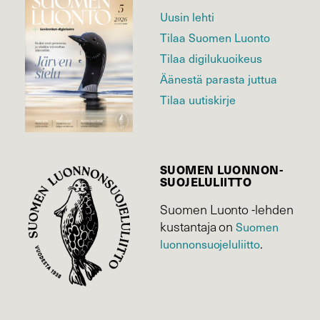
Uusin lehti
Tilaa Suomen Luonto
Tilaa digilukuoikeus
Äänestä parasta juttua
Tilaa uutiskirje
SUOMEN LUONNON­
SUOJELU­LIITTO
Suomen Luonto -lehden
kustantaja on
Suomen
luonnonsuojelu­liitto
.