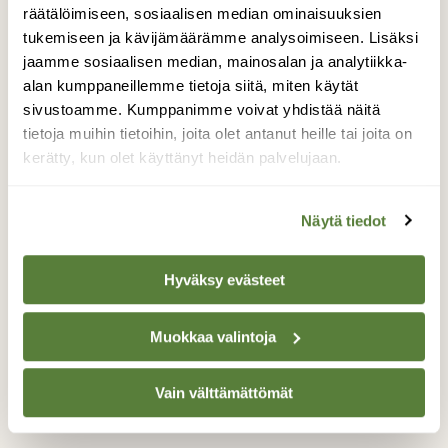
jätä arvailuille varaa.
räätälöimiseen, sosiaalisen median ominaisuuksien
tukemiseen ja kävijämäärämme analysoimiseen. Lisäksi
jaamme sosiaalisen median, mainosalan ja analytiikka-
alan kumppaneillemme tietoja siitä, miten käytät
sivustoamme. Kumppanimme voivat yhdistää näitä
tietoja muihin tietoihin, joita olet antanut heille tai joita on
kerätty, kun olet käyttänyt heidän palvelujaan.
Näytä tiedot
Hyväksy evästeet
Muokkaa valintoja
16.9.2015
Vain välttämättömät
Luonnolla on paljon ystäviä