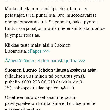
Muita aiheita mm. sinisiipisirkka, taimenen
pelastajat, tiira, punarinta, Örö, muotokuvakisa,
energiaomavaraisuus, Salpapolku, paksupyörät
tunturissa ja paljon muuta mielenkiintoista luonto-
ja ympäristöasiaa.
Klikkaa tästä maistiaisiin Suomen
Luonnosta:
ePaperi>>>
Äänestä tämän lehden parasta juttua >>>
Suomen Luonto -lehden tilausta koskevat asiat
(tilauksen uusiminen tai peruutus yms)
:
puhelin: (09) 228 08 210 (arkisin klo 9-
15), sähköposti: tilaajapalvelu@sll.fi
Osoitteenmuutokset saamme postin
päivityspalvelun kautta Niitä ei tarvitse meille
erikseen ilmoittaa.