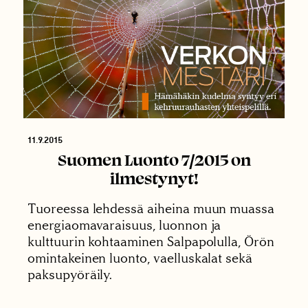
11.9.2015
Suomen Luonto 7/2015 on
ilmestynyt!
Tuoreessa lehdessä aiheina muun muassa
energiaomavaraisuus, luonnon ja
kulttuurin kohtaaminen Salpapolulla, Örön
omintakeinen luonto, vaelluskalat sekä
paksupyöräily.