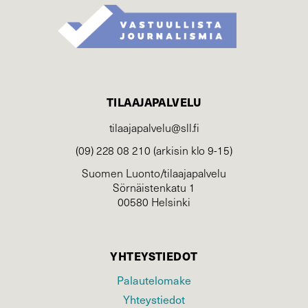
TILAAJAPALVELU
tilaajapalvelu@sll.fi
(09) 228 08 210 (arkisin klo 9-15)
Suomen Luonto/tilaajapalvelu
Sörnäistenkatu 1
00580 Helsinki
YHTEYSTIEDOT
Palautelomake
Yhteystiedot