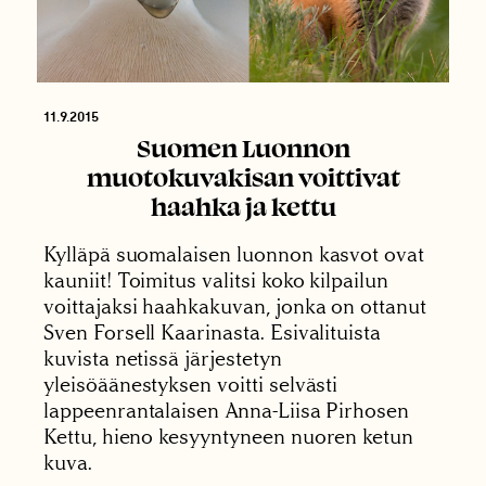
11.9.2015
Suomen Luonnon
muotokuvakisan voittivat
haahka ja kettu
Kylläpä suomalaisen luonnon kasvot ovat
kauniit! Toimitus valitsi koko kilpailun
voittajaksi haahkakuvan, jonka on ottanut
Sven Forsell Kaarinasta. Esivalituista
kuvista netissä järjestetyn
yleisöäänestyksen voitti selvästi
lappeenrantalaisen Anna-Liisa Pirhosen
Kettu, hieno kesyyntyneen nuoren ketun
kuva.