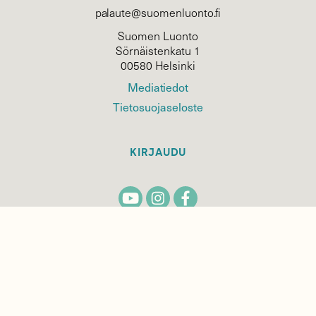
palaute@suomenluonto.fi
Suomen Luonto
Sörnäistenkatu 1
00580 Helsinki
Mediatiedot
Tietosuojaseloste
KIRJAUDU
TILAA
SUOMEN