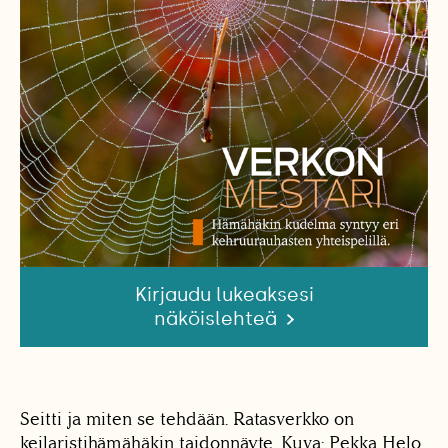
Kirjaudu lukeaksesi
näköislehteä
Seitti
ja miten se tehdään. Ratasverkko on
keilaristihämähäkin taidonnäyte. Kuva: Pekka Helo.