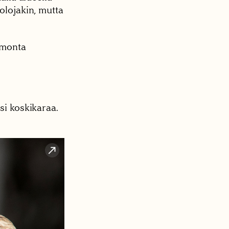
olojakin, mutta
 monta
si koskikaraa.
