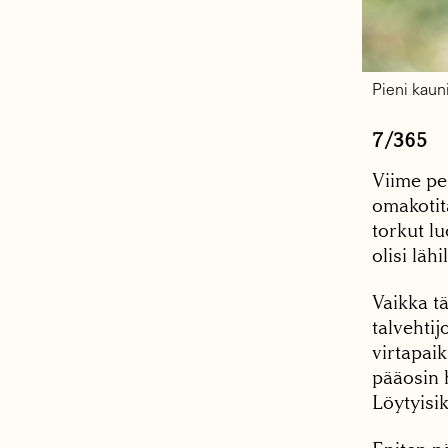
Pieni kauni
7/365
Viime pe
omakotita
torkut l
olisi läh
Vaikka t
talvehtij
virtapaik
pääosin h
Löytyisik