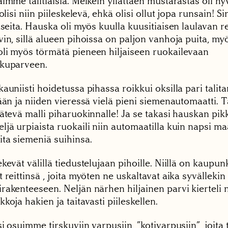
imme talitiaisia. Melkein yllättäen mustarastas oli h
olisi niin piileskelevä, ehkä olisi ollut jopa runsain! Si
useita. Hauska oli myös kuulla kuusitiaisen laulavan 
in, sillä alueen pihoissa on paljon vanhoja puita, my
li myös törmätä pieneen hiljaiseen ruokailevaan
kuparveen.
auniisti hoidetussa pihassa roikkui oksilla pari talit
sään ja niiden vieressä vielä pieni siemenautomaatti.
ätevä malli piharuokinnalle! Ja se takasi hauskan pik
ljä urpiaista ruokaili niin automaatilla kuin napsi m
ta siemeniä suihinsa.
kevät välillä tiedustelujaan pihoille. Niillä on kaupu
 reittinsä , joita myöten ne uskaltavat aika syvällekin
rakenteeseen. Neljän närhen hiljainen parvi kierteli 
koja hakien ja taitavasti piileskellen.
i osuimme tirskuviin varpusiin, ”kotivarpusiin”, joita t