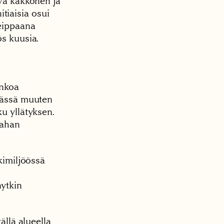
yvä kakkonen ja
nitiaisia osui
reippaana
ös kuusia.
ankoa
 Tässä muuten
ku yllätyksen.
aahan
nkimiljöössä
nytkin
ällä alueella