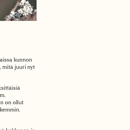
ttaissa kunnon
 mitä juuri nyt
ittäisiä
mm.
n on ollut
arkemmin.