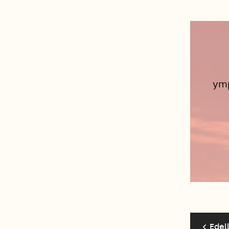
ymp
Edel