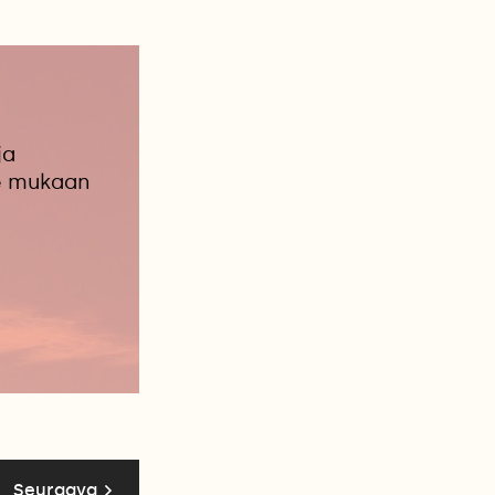
ja
le mukaan
Seuraava