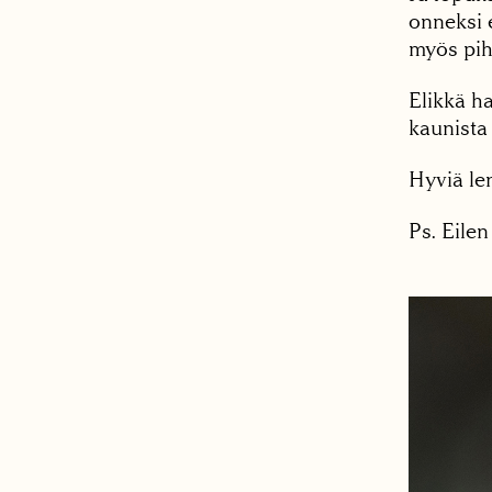
onneksi e
myös pih
Elikkä h
kaunista 
Hyviä le
Ps. Eilen