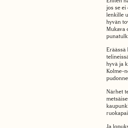
Eniten nä
jos se ei 
lenkille 
hyvän tov
Mukava o
punatulk
Eräässä k
telineis
hyvä ja k
Kolme–ne
pudonnei
Närhet te
metsäiset
kaupunki
ruokapaik
Ja lopuks