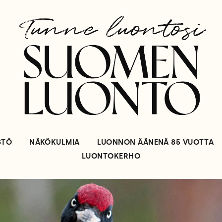
STÖ
NÄKÖKULMIA
LUONNON ÄÄNENÄ 85 VUOTTA
LUONTOKERHO