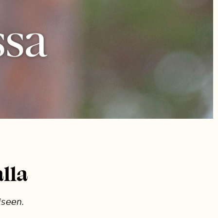
lla
iseen.