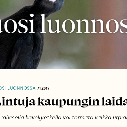
SI LUONNOSSA
7.1.2019
Lintuja kaupungin laida
Talvisella kävelyretkellä voi törmätä vaikka urpia