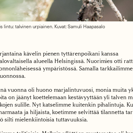
s lintu: talvinen urpiainen. Kuvat: Samuli Haapasalo
rjantaina kävelin pienen tyttärenpoikani kanssa
lovaltaisella alueella Helsingissä. Nuorimies otti ra
uonnonläheisessä ympäristössä. Samalla tarkkailimme,
iluonnossa.
änä vuonna oli huono marjalintuvuosi, monia muita yks
oita on jäänyt koettelemaan kestävyyttään yli talven 
kojen sulille. Nyt katselimme kuitenkin pihalintuja. Ku
armaata ja hiljaista, koetimme selvittää tilannetta t
ö silti mielenkiintoisia tuttavuuksia.