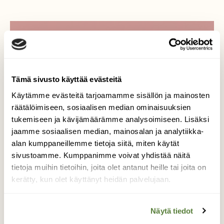
Tilaa Suomen Luonto
Tue ajankohtaista ja asiantuntevaa
Tämä sivusto käyttää evästeitä
luonto- ja ympäristöjournalismia.
Tilaa Suomen Luonto ja tule mukaan
Käytämme evästeitä tarjoamamme sisällön ja mainosten
luonnonystävien joukkoon!
räätälöimiseen, sosiaalisen median ominaisuuksien
tukemiseen ja kävijämäärämme analysoimiseen. Lisäksi
Alk. 3 numeroa 23,40 €.
jaamme sosiaalisen median, mainosalan ja analytiikka-
alan kumppaneillemme tietoja siitä, miten käytät
sivustoamme. Kumppanimme voivat yhdistää näitä
Tilaa nyt!
tietoja muihin tietoihin, joita olet antanut heille tai joita on
kerätty, kun olet käyttänyt heidän palvelujaan.
Näytä tiedot