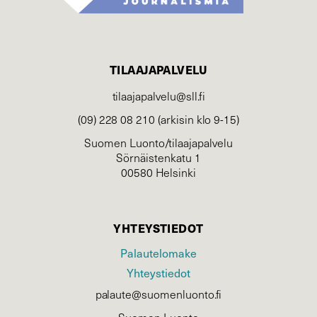
TILAAJAPALVELU
tilaajapalvelu@sll.fi
(09) 228 08 210 (arkisin klo 9-15)
Suomen Luonto/tilaajapalvelu
Sörnäistenkatu 1
00580 Helsinki
YHTEYSTIEDOT
Palautelomake
Yhteystiedot
palaute@suomenluonto.fi