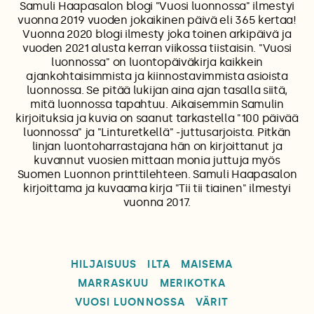
Samuli Haapasalon blogi "Vuosi luonnossa" ilmestyi
vuonna 2019 vuoden jokaikinen päivä eli 365 kertaa!
Vuonna 2020 blogi ilmesty joka toinen arkipäivä ja
vuoden 2021 alusta kerran viikossa tiistaisin. "Vuosi
luonnossa" on luontopäiväkirja kaikkein
ajankohtaisimmista ja kiinnostavimmista asioista
luonnossa. Se pitää lukijan aina ajan tasalla siitä,
mitä luonnossa tapahtuu. Aikaisemmin Samulin
kirjoituksia ja kuvia on saanut tarkastella "100 päivää
luonnossa" ja "Linturetkellä" -juttusarjoista. Pitkän
linjan luontoharrastajana hän on kirjoittanut ja
kuvannut vuosien mittaan monia juttuja myös
Suomen Luonnon printtilehteen. Samuli Haapasalon
kirjoittama ja kuvaama kirja "Tii tii tiainen" ilmestyi
vuonna 2017.
HILJAISUUS
ILTA
MAISEMA
MARRASKUU
MERIKOTKA
VUOSI LUONNOSSA
VÄRIT