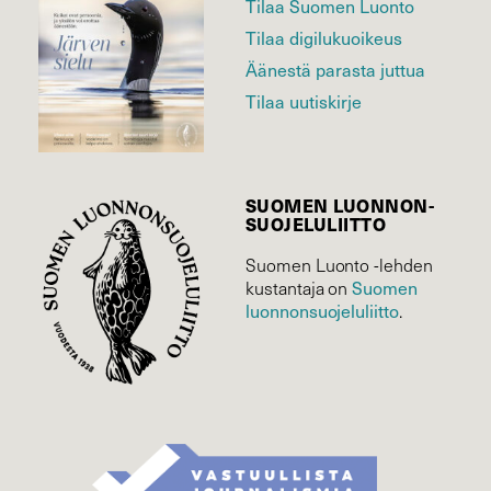
Tilaa Suomen Luonto
Tilaa digilukuoikeus
Äänestä parasta juttua
Tilaa uutiskirje
SUOMEN LUONNON­
SUOJELU­LIITTO
Suomen Luonto -lehden
Suomen
kustantaja on
luonnonsuojelu­liitto
.