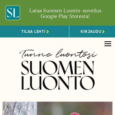
Lataa Suomen Luonto -sovellus
Google Play Storesta!
TILAA LEHTI
KIRJAUDU