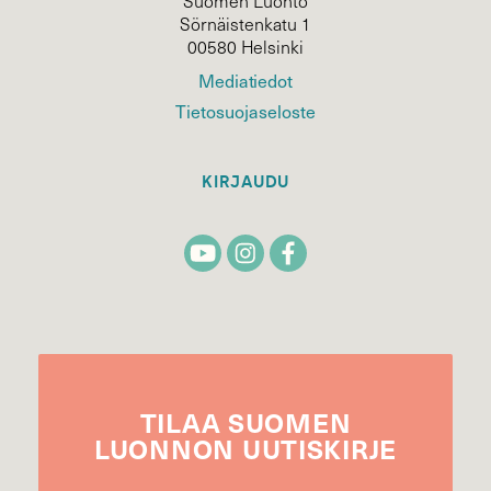
Suomen Luonto
Sörnäistenkatu 1
00580 Helsinki
Mediatiedot
Tietosuojaseloste
KIRJAUDU
TILAA
SUOMEN
LUONNON
UUTIS­KIRJE