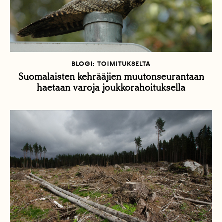
BLOGI: TOIMITUKSELTA
Suomalaisten kehrääjien muutonseurantaan
haetaan varoja joukkorahoituksella