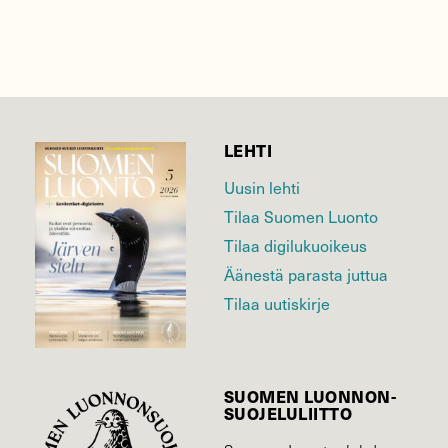
LEHTI
Uusin lehti
Tilaa Suomen Luonto
Tilaa digilukuoikeus
Äänestä parasta juttua
Tilaa uutiskirje
SUOMEN LUONNON­
SUOJELU­LIITTO