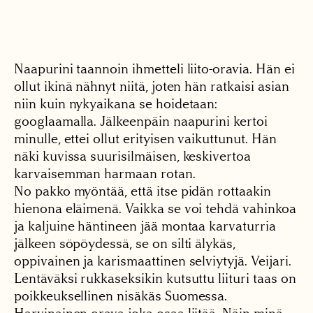
Naapurini taannoin ihmetteli liito-oravia. Hän ei
ollut ikinä nähnyt niitä, joten hän ratkaisi asian
niin kuin nykyaikana se hoidetaan:
googlaamalla. Jälkeenpäin naapurini kertoi
minulle, ettei ollut erityisen vaikuttunut. Hän
näki kuvissa suurisilmäisen, keskivertoa
karvaisemman harmaan rotan.
No pakko myöntää, että itse pidän rottaakin
hienona eläimenä. Vaikka se voi tehdä vahinkoa
ja kaljuine häntineen jää montaa karvaturria
jälkeen söpöydessä, se on silti älykäs,
oppivainen ja karismaattinen selviytyjä. Veijari.
Lentäväksi rukkaseksikin kutsuttu liituri taas on
poikkeuksellinen nisäkäs Suomessa.