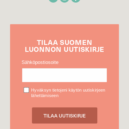
TILAA
SUOMEN
LUONNON
UUTIS­KIRJE
Sähköpostiosoite
Hyväksyn tietojeni käytön uutiskirjeen
lähettämiseen