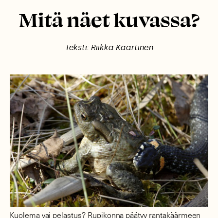
Mitä näet kuvassa?
Teksti: Riikka Kaartinen
Kuolema vai pelastus? Rupikonna päätyy rantakäärmeen