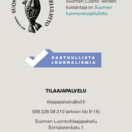
Suomen Luonto -lehden
kustantaja on
Suomen
luonnonsuojelu­liitto
.
TILAAJAPALVELU
tilaajapalvelu@sll.fi
(09) 228 08 210 (arkisin klo 9-15)
Suomen Luonto/tilaajapalvelu
Sörnäistenkatu 1