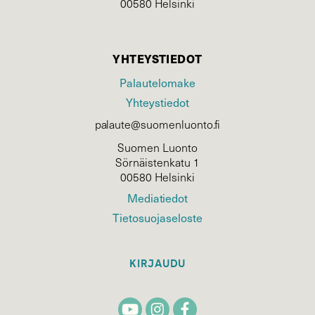
00580 Helsinki
YHTEYSTIEDOT
Palautelomake
Yhteystiedot
palaute@suomenluonto.fi
Suomen Luonto
Sörnäistenkatu 1
00580 Helsinki
Mediatiedot
Tietosuojaseloste
KIRJAUDU