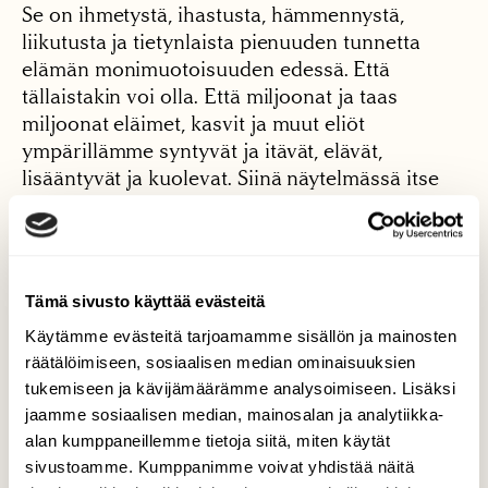
Se on ihmetystä, ihastusta, hämmennystä,
liikutusta ja tietynlaista pienuuden tunnetta
elämän monimuotoisuuden edessä. Että
tällaistakin voi olla. Että miljoonat ja taas
miljoonat eläimet, kasvit ja muut eliöt
ympärillämme syntyvät ja itävät, elävät,
lisääntyvät ja kuolevat. Siinä näytelmässä itse
koen olevani katsoja, ulkopuolinen, sillä omaa
elämääni ohjaavat ihan toiset voimat.
Toisaalta lehteämme on kritisoitu siitä, että
Tämä sivusto käyttää evästeitä
kiillotamme luonnon julkisivua ja näytämme
vain parhaat palat. Lehtemme sivuilla luonto
Käytämme evästeitä tarjoamamme sisällön ja mainosten
näyttäytyy lähes aina parhaimmillaan:
räätälöimiseen, sosiaalisen median ominaisuuksien
tukemiseen ja kävijämäärämme analysoimiseen. Lisäksi
pyhävaatteissa, suittuna ja siloiteltuna. Kuolleita
jaamme sosiaalisen median, mainosalan ja analytiikka-
eläimiä näkyy vain harvoin, eivätkä petoeläimet
alan kumppaneillemme tietoja siitä, miten käytät
ole verissäpäin herkuttelemassa tuoreella
sivustoamme. Kumppanimme voivat yhdistää näitä
kaadolla. Julkikuvaan ei liioin kuulu poikasensa