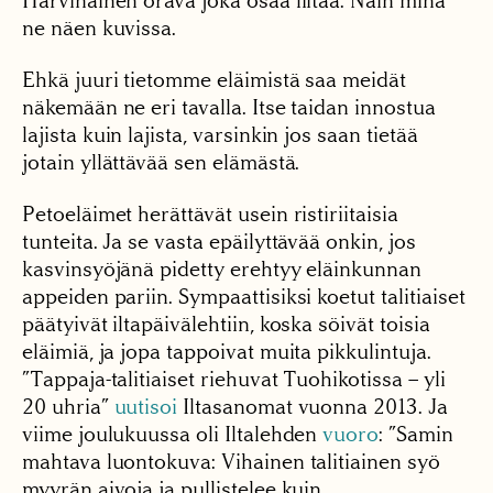
Harvinainen orava joka osaa liitää. Näin minä
ne näen kuvissa.
Ehkä juuri tietomme eläimistä saa meidät
näkemään ne eri tavalla. Itse taidan innostua
lajista kuin lajista, varsinkin jos saan tietää
jotain yllättävää sen elämästä.
Petoeläimet herättävät usein ristiriitaisia
tunteita. Ja se vasta epäilyttävää onkin, jos
kasvinsyöjänä pidetty erehtyy eläinkunnan
appeiden pariin. Sympaattisiksi koetut talitiaiset
päätyivät iltapäivälehtiin, koska söivät toisia
eläimiä, ja jopa tappoivat muita pikkulintuja.
”Tappaja-talitiaiset riehuvat Tuohikotissa – yli
20 uhria”
uutisoi
Iltasanomat vuonna 2013. Ja
viime joulukuussa oli Iltalehden
vuoro
: ”Samin
mahtava luontokuva: Vihainen talitiainen syö
myyrän aivoja ja pullistelee kuin