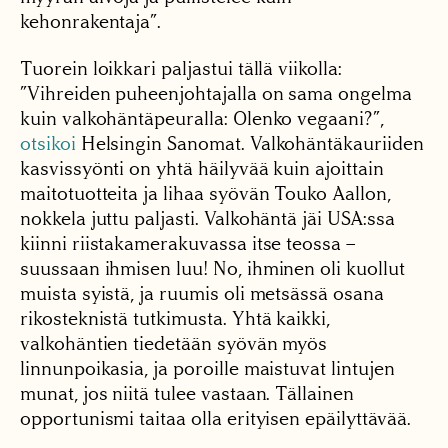
kehonrakentaja”.
Tuorein loikkari paljastui tällä viikolla:
”Vihreiden puheenjohtajalla on sama ongelma
kuin valkohäntäpeuralla: Olenko vegaani?”,
otsikoi
Helsingin Sanomat. Valkohäntäkauriiden
kasvissyönti on yhtä häilyvää kuin ajoittain
maitotuotteita ja lihaa syövän Touko Aallon,
nokkela juttu paljasti. Valkohäntä jäi USA:ssa
kiinni riistakamerakuvassa itse teossa –
suussaan ihmisen luu! No, ihminen oli kuollut
muista syistä, ja ruumis oli metsässä osana
rikosteknistä tutkimusta. Yhtä kaikki,
valkohäntien tiedetään syövän myös
linnunpoikasia, ja poroille maistuvat lintujen
munat, jos niitä tulee vastaan. Tällainen
opportunismi taitaa olla erityisen epäilyttävää.