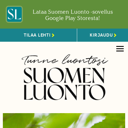
Lataa Suomen Luonto -sovellus
Google Play Storesta!
TILAA LEHTI
KIRJAUDU