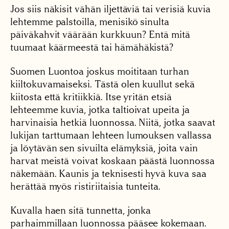
Jos siis näkisit vähän iljettäviä tai verisiä kuvia
lehtemme palstoilla, menisikö sinulta
päiväkahvit väärään kurkkuun? Entä mitä
tuumaat käärmeestä tai hämähäkistä?
Suomen Luontoa joskus moititaan turhan
kiiltokuvamaiseksi. Tästä olen kuullut sekä
kiitosta että kritiikkiä. Itse yritän etsiä
lehteemme kuvia, jotka taltioivat upeita ja
harvinaisia hetkiä luonnossa. Niitä, jotka saavat
lukijan tarttumaan lehteen lumouksen vallassa
ja löytävän sen sivuilta elämyksiä, joita vain
harvat meistä voivat koskaan päästä luonnossa
näkemään. Kaunis ja teknisesti hyvä kuva saa
herättää myös ristiriitaisia tunteita.
Kuvalla haen sitä tunnetta, jonka
parhaimmillaan luonnossa pääsee kokemaan.