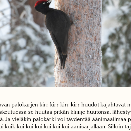
vän palokärjen kirr kirr kirr kirr huudot kajahtavat m
skeutuessa se huutaa pitkän kliiiije huutonsa, lähest
tä. Ja vieläkin palokärki voi täydentää äänimaailmaa 
ui kuik kui kui kui kui kui kui äänisarjallaan. Silloin t