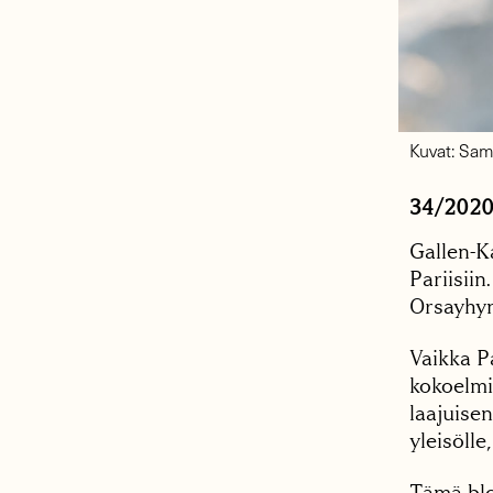
Kuvat: Sam
34/202
Gallen-K
Pariisii
Orsayhyn
Vaikka P
kokoelmi
laajuisen
yleisölle,
Tämä blo