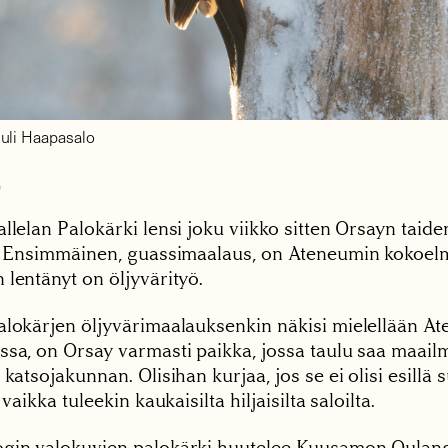
uli Haapasalo
0
allelan Palokärki lensi joku viikko sitten Orsayn tai
n. Ensimmäinen, guassimaalaus, on Ateneumin kokoelm
 lentänyt on öljyvärityö.
alokärjen öljyvärimaalauksenkin näkisi mielellään A
ssa, on Orsay varmasti paikka, jossa taulu saa maail
 katsojakunnan. Olisihan kurjaa, jos se ei olisi esillä 
 vaikka tuleekin kaukaisilta hiljaisilta saloilta.
gin valokuvien palokärki huutelee Kuusamon Oulanga