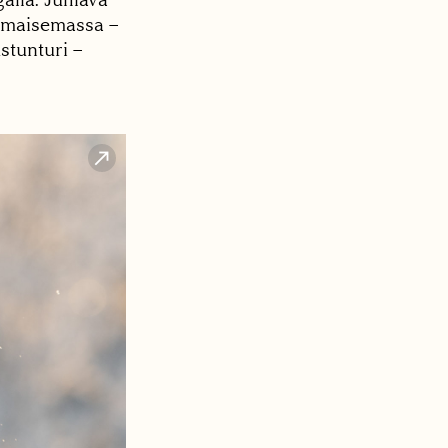
n maisemassa –
stunturi –
