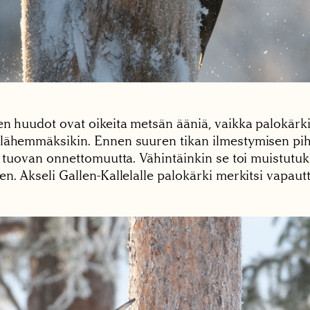
en huudot ovat oikeita metsän ääniä, vaikka palokärki 
lähemmäksikin. Ennen suuren tikan ilmestymisen piha
n tuovan onnettomuutta. Vähintäinkin se toi muistutuk
n. Akseli Gallen-Kallelalle palokärki merkitsi vapautt