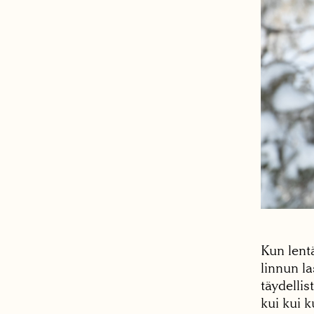
Kun lentä
linnun la
täydellis
kui kui k