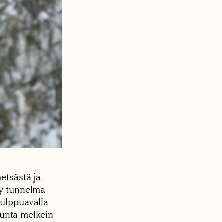
etsästä ja
yy tunnelma
pulppuavalla
ajunta melkein