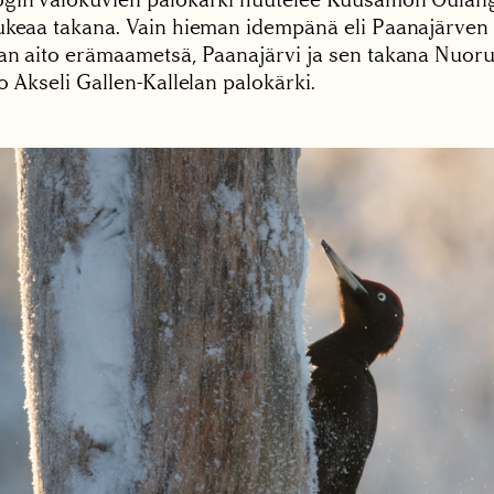
ukeaa takana. Vain hieman idempänä eli Paanajärve
an aito erämaametsä, Paanajärvi ja sen takana Nuoru
o Akseli Gallen-Kallelan palokärki.