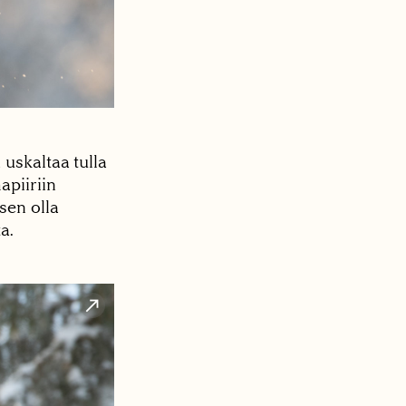
uskaltaa tulla
piiriin
sen olla
a.
