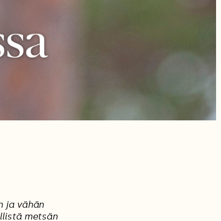
n ja vähän
llistä metsän