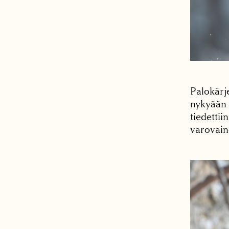
Palokärj
nykyään 
tiedettii
varovaine