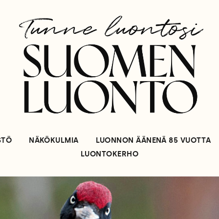
STÖ
NÄKÖKULMIA
LUONNON ÄÄNENÄ 85 VUOTTA
LUONTOKERHO