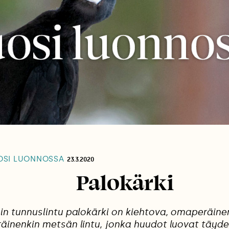
SI LUONNOSSA
23.3.2020
Palokärki
in tunnuslintu palokärki on kiehtova, omaperäine
äinenkin metsän lintu, jonka huudot luovat täyde