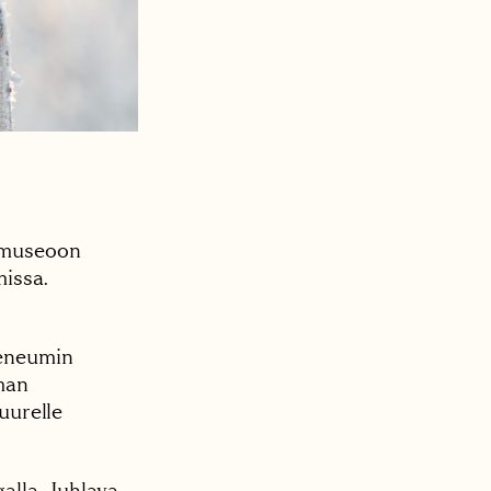
demuseoon
issa.
teneumin
man
suurelle
lla. Juhlava