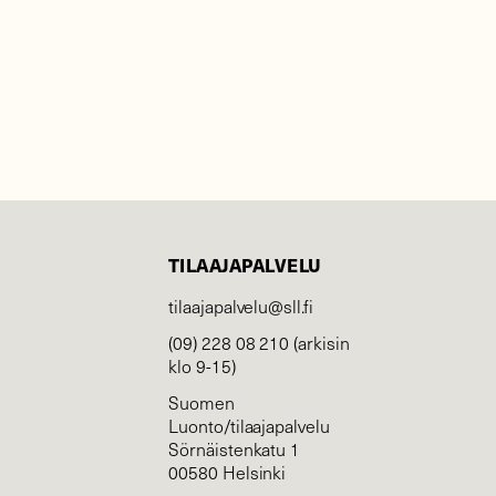
TILAAJAPALVELU
tilaajapalvelu@sll.fi
(09) 228 08 210 (arkisin
klo 9-15)
Suomen
Luonto/tilaajapalvelu
Sörnäistenkatu 1
00580 Helsinki