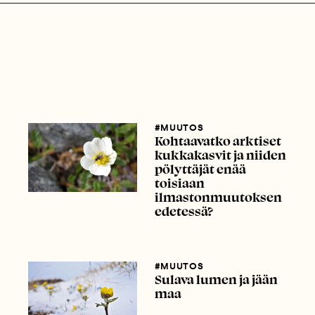
#MUUTOS
Kohtaavatko arktiset
kukkakasvit ja niiden
pölyttäjät enää
toisiaan
ilmastonmuutoksen
edetessä?
#MUUTOS
Sulava lumen ja jään
maa