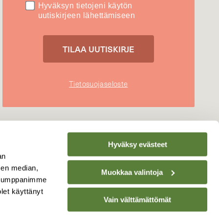
Hyväksyn tietojeni käytön
uutiskirjeen lähettämiseen
Tietosuojaseloste
Hyväksy evästeet
an
sen median,
Muokkaa valintoja
. Kumppanimme
olet käyttänyt
Vain välttämättömät