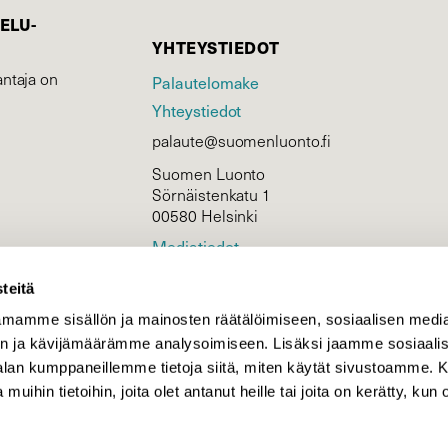
ELU­
YHTEYSTIEDOT
ntaja on
Palautelomake
Yhteystiedot
palaute@suomenluonto.fi
Suomen Luonto
Sörnäistenkatu 1
00580 Helsinki
Mediatiedot
Tietosuojaseloste
teitä
mamme sisällön ja mainosten räätälöimiseen, sosiaalisen medi
n ja kävijämäärämme analysoimiseen. Lisäksi jaamme sosiaali
KIRJAUDU
-alan kumppaneillemme tietoja siitä, miten käytät sivustoamme
 muihin tietoihin, joita olet antanut heille tai joita on kerätty, kun 