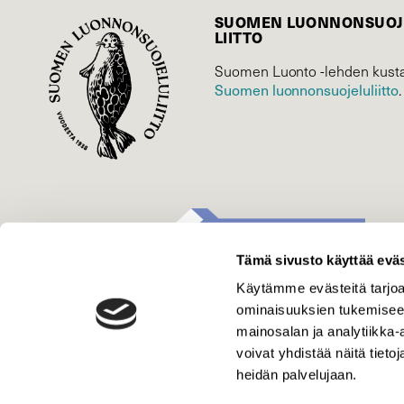
SUOMEN LUONNON­SUOJ
LIITTO
Suomen Luonto -lehden kusta
Suomen luonnonsuojelu­liitto
.
Tämä sivusto käyttää eväs
Käytämme evästeitä tarjoa
ominaisuuksien tukemisee
mainosalan ja analytiikka
voivat yhdistää näitä tietoja
heidän palvelujaan.