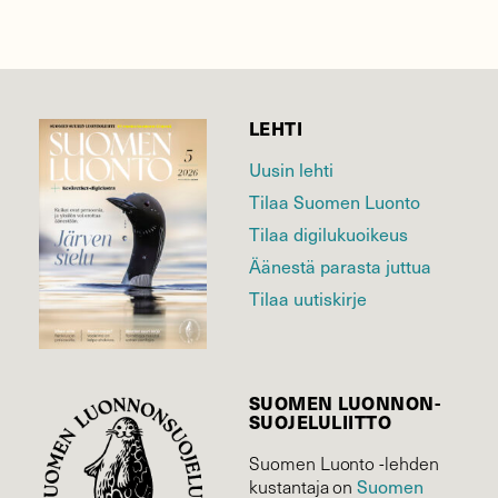
LEHTI
Uusin lehti
Tilaa Suomen Luonto
Tilaa digilukuoikeus
Äänestä parasta juttua
Tilaa uutiskirje
SUOMEN LUONNON­
SUOJELU­LIITTO
Suomen Luonto -lehden
kustantaja on
Suomen