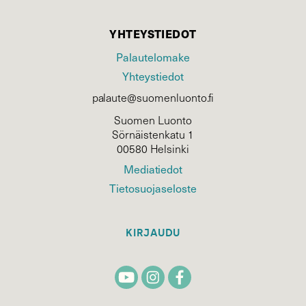
YHTEYSTIEDOT
Palautelomake
Yhteystiedot
palaute@suomenluonto.fi
Suomen Luonto
Sörnäistenkatu 1
00580 Helsinki
Mediatiedot
Tietosuojaseloste
KIRJAUDU