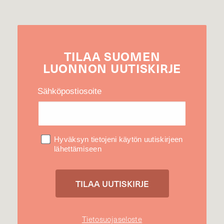
TILAA
SUOMEN
LUONNON
UUTIS­KIRJE
Sähköpostiosoite
Hyväksyn tietojeni käytön uutiskirjeen
lähettämiseen
Tietosuojaseloste