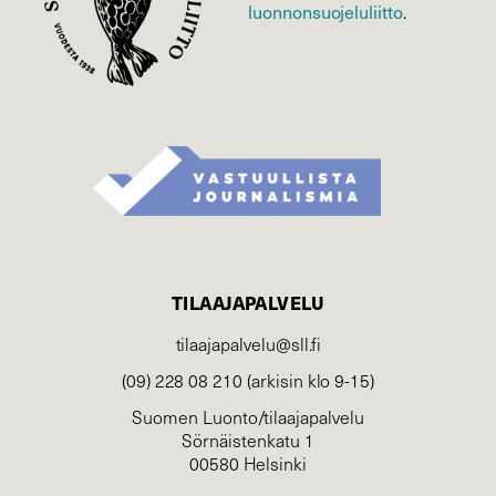
luonnonsuojelu­liitto
.
TILAAJAPALVELU
tilaajapalvelu@sll.fi
(09) 228 08 210 (arkisin klo 9-15)
Suomen Luonto/tilaajapalvelu
Sörnäistenkatu 1
00580 Helsinki