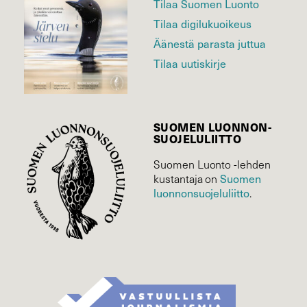
Tilaa Suomen Luonto
Tilaa digilukuoikeus
Äänestä parasta juttua
Tilaa uutiskirje
SUOMEN LUONNON­
SUOJELU­LIITTO
Suomen Luonto -lehden
kustantaja on
Suomen
luonnonsuojelu­liitto
.