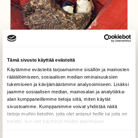
Tämä sivusto käyttää evästeitä
|
Tilaajille
LINNUT
Käytämme evästeitä tarjoamamme sisällön ja mainosten
Kesän tuojat – esittelyssä
räätälöimiseen, sosiaalisen median ominaisuuksien
tukemiseen ja kävijämäärämme analysoimiseen. Lisäksi
haarapääsky, räystäspääsky ja
jaamme sosiaalisen median, mainosalan ja analytiikka-
törmäpääsky
alan kumppaneillemme tietoja siitä, miten käytät
sivustoamme. Kumppanimme voivat yhdistää näitä
tietoja muihin tietoihin, joita olet antanut heille tai joita on
kerätty, kun olet käyttänyt heidän palvelujaan.