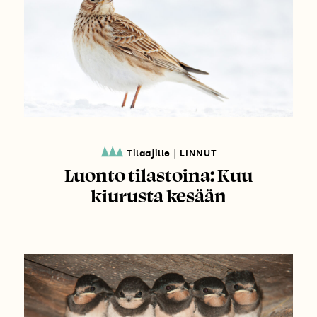
|
Tilaajille
LINNUT
Luonto tilastoina: Kuu
kiurusta kesään