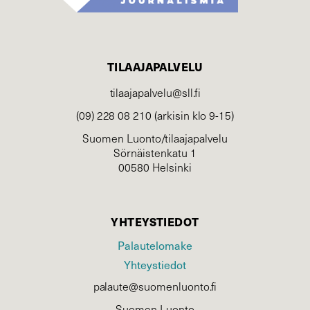
TILAAJAPALVELU
tilaajapalvelu@sll.fi
(09) 228 08 210 (arkisin klo 9-15)
Suomen Luonto/tilaajapalvelu
Sörnäistenkatu 1
00580 Helsinki
YHTEYSTIEDOT
Palautelomake
Yhteystiedot
palaute@suomenluonto.fi
Suomen Luonto