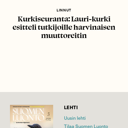
LINNUT
Kurkiseuranta: Lauri-kurki
esitteli tutkijoille harvinaisen
muuttoreitin
LEHTI
Uusin lehti
Tilaa Suomen Luonto