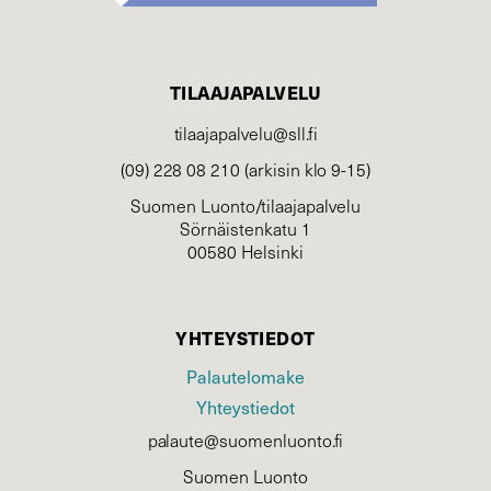
TILAAJAPALVELU
tilaajapalvelu@sll.fi
(09) 228 08 210 (arkisin klo 9-15)
Suomen Luonto/tilaajapalvelu
Sörnäistenkatu 1
00580 Helsinki
YHTEYSTIEDOT
Palautelomake
Yhteystiedot
palaute@suomenluonto.fi
Suomen Luonto