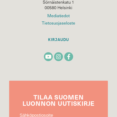
Sörnäistenkatu 1
00580 Helsinki
Mediatiedot
Tietosuojaseloste
KIRJAUDU
TILAA
SUOMEN
LUONNON
UUTIS­KIRJE
Sähköpostiosoite