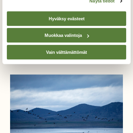
Näytä tiedot
Hyväksy evästeet
LINNUT
Kurkiseuranta: Esteri saapui
Muokkaa valintoja
Suomeen, Harmaa vaikuttaa
hautovan
Vain välttämättömät