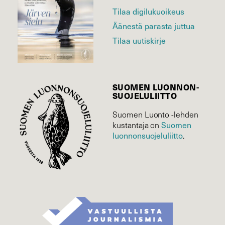
Tilaa digilukuoikeus
Äänestä parasta juttua
Tilaa uutiskirje
SUOMEN LUONNON­
SUOJELU­LIITTO
Suomen Luonto -lehden
Suomen
kustantaja on
luonnonsuojelu­liitto
.