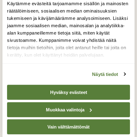
Erilainen etelänloma
Käytämme evästeitä tarjoamamme sisällön ja mainosten
räätälöimiseen, sosiaalisen median ominaisuuksien
tukemiseen ja kävijämäärämme analysoimiseen. Lisäksi
jaamme sosiaalisen median, mainosalan ja analytiikka-
alan kumppaneillemme tietoja siitä, miten käytät
sivustoamme. Kumppanimme voivat yhdistää näitä
tietoja muihin tietoihin, joita olet antanut heille tai joita on
kerätty, kun olet käyttänyt heidän palvelujaan.
Näytä tiedot
Hyväksy evästeet
Muokkaa valintoja
BLOGI: REPULLINEN RETKIÄ
Skånen keväinen pyökkimetsä
Vain välttämättömät