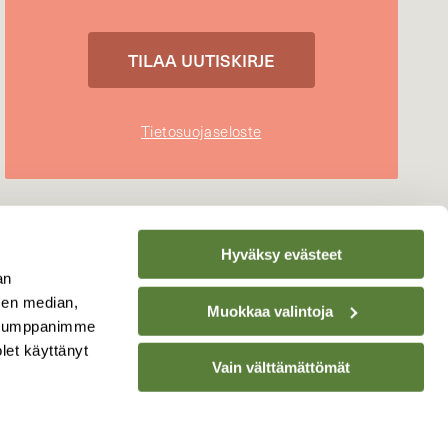
Tietosuojaseloste
Hyväksy evästeet
an
sen median,
Muokkaa valintoja
. Kumppanimme
olet käyttänyt
Vain välttämättömät