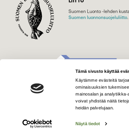
LIITTO
Suomen Luonto -lehden kusta
Suomen luonnonsuojelu­liitto
.
Tämä sivusto käyttää eväs
Käytämme evästeitä tarjoa
ominaisuuksien tukemisee
mainosalan ja analytiikka
voivat yhdistää näitä tietoja
heidän palvelujaan.
Näytä tiedot