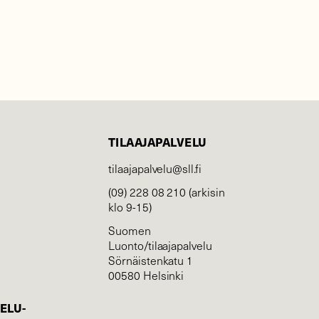
TILAAJAPALVELU
tilaajapalvelu@sll.fi
(09) 228 08 210 (arkisin
klo 9-15)
Suomen
Luonto/tilaajapalvelu
Sörnäistenkatu 1
00580 Helsinki
ELU­