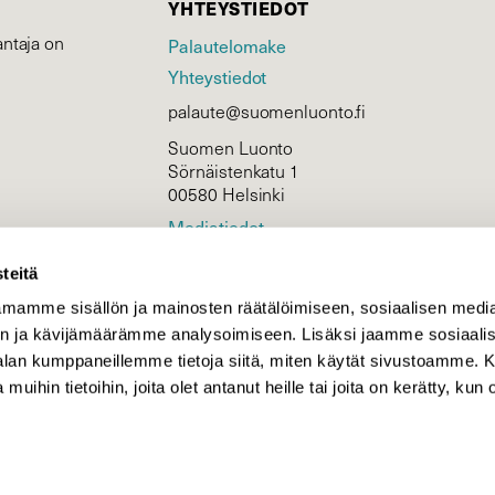
YHTEYSTIEDOT
ntaja on
Palautelomake
Yhteystiedot
palaute@suomenluonto.fi
Suomen Luonto
Sörnäistenkatu 1
00580 Helsinki
Mediatiedot
Tietosuojaseloste
teitä
mamme sisällön ja mainosten räätälöimiseen, sosiaalisen medi
n ja kävijämäärämme analysoimiseen. Lisäksi jaamme sosiaali
KIRJAUDU
-alan kumppaneillemme tietoja siitä, miten käytät sivustoamme
 muihin tietoihin, joita olet antanut heille tai joita on kerätty, kun 