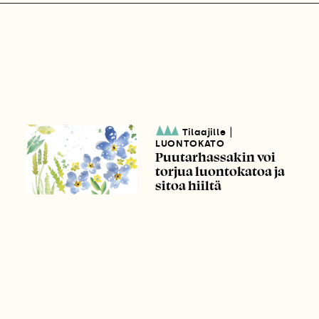
|
Tilaajille
LUONTOKATO
Puutarhassakin voi
torjua luontokatoa ja
sitoa hiiltä