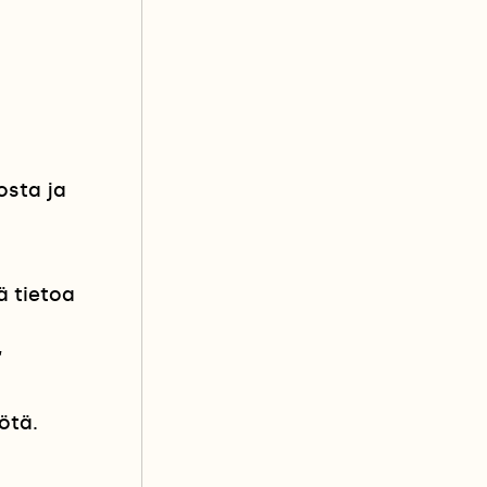
osta ja
ä tietoa
,
ötä.