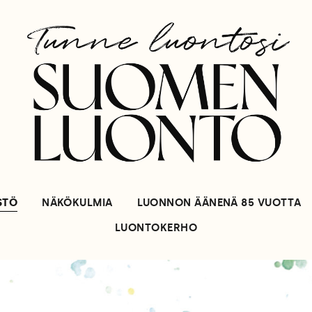
STÖ
NÄKÖKULMIA
LUONNON ÄÄNENÄ 85 VUOTTA
LUONTOKERHO