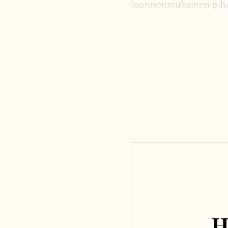
luonnonmukainen piha 
myös esteettinen ilo.”
H