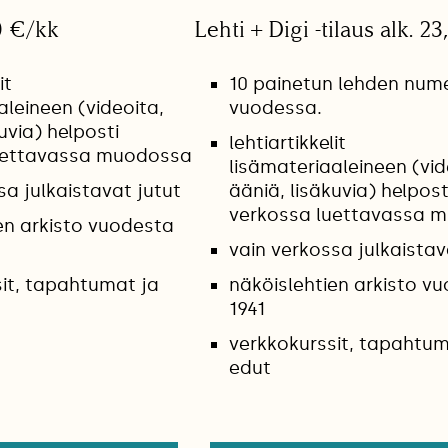
0 €/kk
Lehti + Digi -tilaus alk. 2
it
10 painetun lehden num
aleineen (videoita,
vuodessa.
uvia) helposti
lehtiartikkelit
uettavassa muodossa
lisämateriaaleineen (vid
sa julkaistavat jutut
ääniä, lisäkuvia) helpost
verkossa luettavassa 
en arkisto vuodesta
vain verkossa julkaistav
it, tapahtumat ja
näköislehtien arkisto v
1941
verkkokurssit, tapahtum
edut