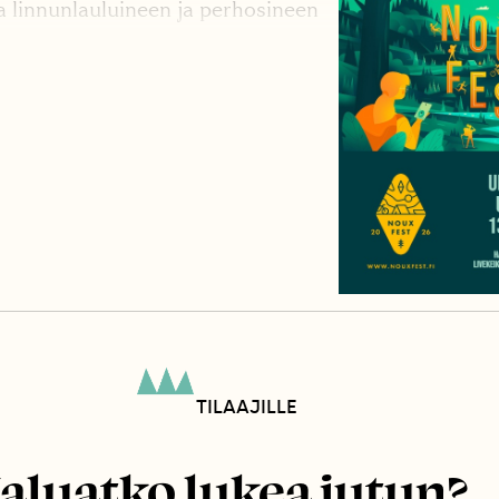
linnunlauluineen ja perho­sineen
TILAAJILLE
aluatko lukea jutun?