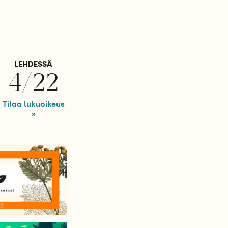
LEHDESSÄ
4/22
Tilaa lukuoikeus
»