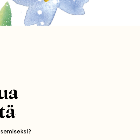
jua
tä
tsemiseksi?