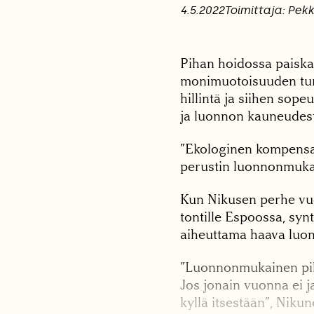
4.5.2022
Toimittaja: Pek
Pihan hoidossa paiska
monimuotoisuuden tu
hillintä ja siihen so
ja luonnon kauneudest
”Ekologinen kompensaa
perustin luonnonmuka
Kun Nikusen perhe vuo
tontille Espoossa, sy
aiheuttama haava luon
”Luonnonmukainen piha 
Jos jonain vuonna ei j
kyllä itsestään”, Niku