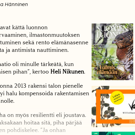
ka Hänninen
avat kättä luonnon
rvaaminen, ilmastonmuutoksen
peutuminen sekä rento elämänasenne
a ja antimista nauttiminen.
tio oli minulle tärkeätä, kun
isen pihan”, kertoo
Heli Nikunen
.
nna 2013 rakensi talon pienelle
ntyi halu kompensoida rakentamisen
nolle.
on myös resilientti eli joustava.
aksakaan hoitaa sitä, piha pärjää
nen pohdiskelee. ”Ja onhan