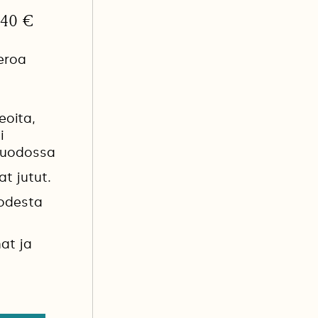
3,40 €
eroa
eoita,
i
muodossa
at jutut.
uodesta
at ja