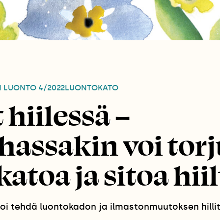
N LUONTO
4/2022
LUONTOKATO
hiilessä –
hassakin voi tor
atoa ja sitoa hiil
voi tehdä luontokadon ja ilmastonmuutoksen hilli