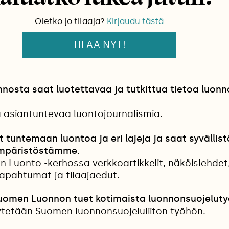
Oletko jo tilaaja?
Kirjaudu tästä
TILAA NYT!
osta saat luotettavaa ja tutkittua tietoa luonn
a asiantuntevaa luontojournalismia.
t tuntemaan luontoa ja eri lajeja ja saat syvällist
mpäristöstämme.
n Luonto -kerhossa verkkoartikkelit, näköislehdet
tapahtumat ja tilaajaedut.
Suomen Luonnon tuet kotimaista luonnonsuojeluty
etään Suomen luonnonsuojeluliiton työhön.