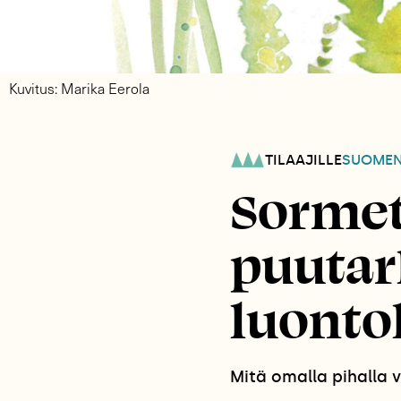
Kuvitus: Marika Eerola
TILAAJILLE
SUOME
Sormet 
puutar
luontok
Mitä omalla pihalla 