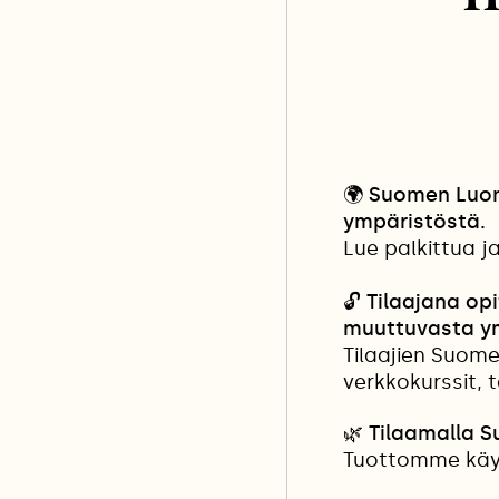
🌍
Suomen Luonn
ympäristöstä.
Lue palkittua j
🔓
Tilaajana opi
muuttuvasta y
Tilaajien Suome
verkkokurssit, 
🌿 Tilaamalla 
Tuottomme käyt