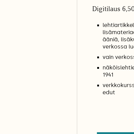
Digitilaus 6,5
lehtiartikkel
lisämateria
ääniä, lisäk
verkossa l
vain verkos
näköislehti
1941
verkkokurss
edut