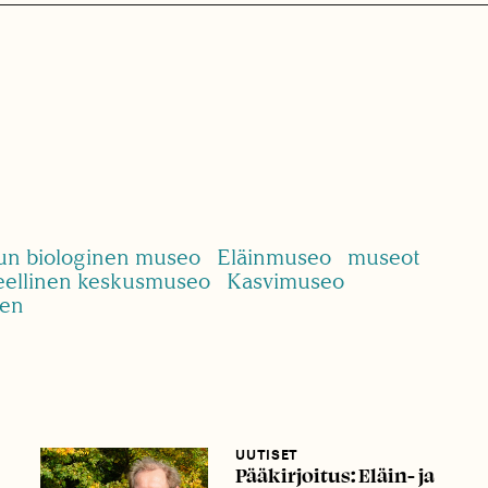
un biologinen museo
Eläinmuseo
museot
eellinen keskusmuseo
Kasvimuseo
nen
UUTISET
Pääkirjoitus: Eläin- ja