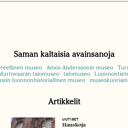
Saman kaltaisia avainsanoja
eteellinen museo
Amos Anderssonin museo
Tur
Murtovaaran talomuseo
talomuseo
Luonnontiet
osin luonnonhistoriallinen museo
museokuoriai
Artikkelit
UUTISET
Hauskoja