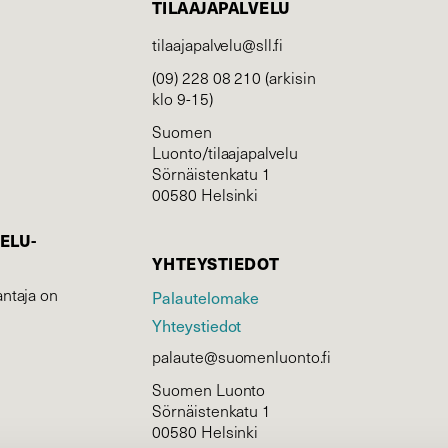
TILAAJAPALVELU
tilaajapalvelu@sll.fi
(09) 228 08 210 (arkisin
klo 9-15)
Suomen
Luonto/tilaajapalvelu
Sörnäistenkatu 1
00580 Helsinki
ELU­
YHTEYSTIEDOT
ntaja on
Palautelomake
Yhteystiedot
palaute@suomenluonto.fi
Suomen Luonto
Sörnäistenkatu 1
00580 Helsinki