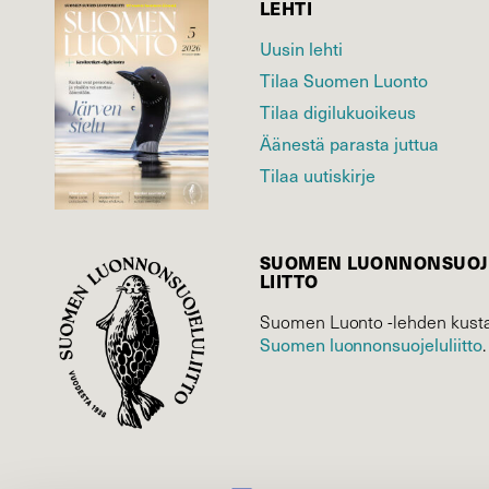
LEHTI
Uusin lehti
Tilaa Suomen Luonto
Tilaa digilukuoikeus
Äänestä parasta juttua
Tilaa uutiskirje
SUOMEN LUONNON­SUOJ
LIITTO
Suomen Luonto -lehden kusta
Suomen luonnonsuojelu­liitto
.