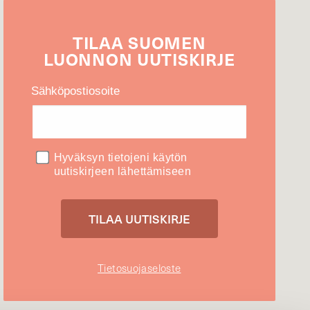
TILAA
SUOMEN
LUONNON
UUTIS­KIRJE
Sähköpostiosoite
Hyväksyn tietojeni käytön
uutiskirjeen lähettämiseen
Tietosuojaseloste