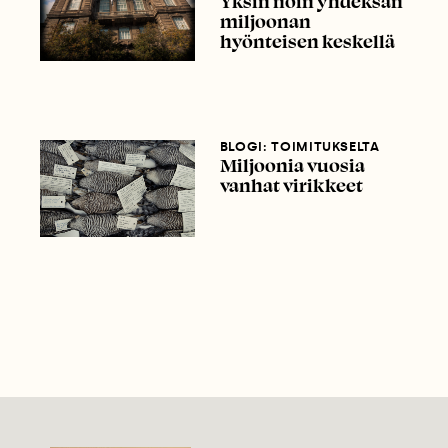
Yksin noin yhdeksän
miljoonan
hyönteisen keskellä
BLOGI: TOIMITUKSELTA
Miljoonia vuosia
vanhat virikkeet