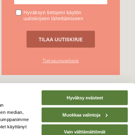
Hyväksyn tietojeni käytön
uutiskirjeen lähettämiseen
Tietosuojaseloste
Hyväksy evästeet
an
sen median,
Muokkaa valintoja
. Kumppanimme
olet käyttänyt
Vain välttämättömät