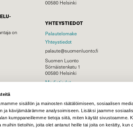
00580 Helsinki
ELU­
YHTEYSTIEDOT
ntaja on
Palautelomake
Yhteystiedot
palaute@suomenluonto.fi
Suomen Luonto
Sörnäistenkatu 1
00580 Helsinki
Mediatiedot
Tietosuojaseloste
teitä
mamme sisällön ja mainosten räätälöimiseen, sosiaalisen medi
n ja kävijämäärämme analysoimiseen. Lisäksi jaamme sosiaali
KIRJAUDU
-alan kumppaneillemme tietoja siitä, miten käytät sivustoamme
 muihin tietoihin, joita olet antanut heille tai joita on kerätty, kun 