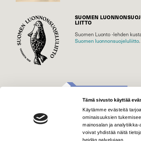
SUOMEN LUONNON­SUOJ
LIITTO
Suomen Luonto -lehden kusta
Suomen luonnonsuojelu­liitto
.
Tämä sivusto käyttää eväs
Käytämme evästeitä tarjoa
ominaisuuksien tukemisee
mainosalan ja analytiikka
voivat yhdistää näitä tietoja
heidän palvelujaan.