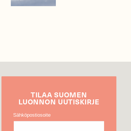
TILAA
SUOMEN
LUONNON
UUTIS­KIRJE
Sähköpostiosoite