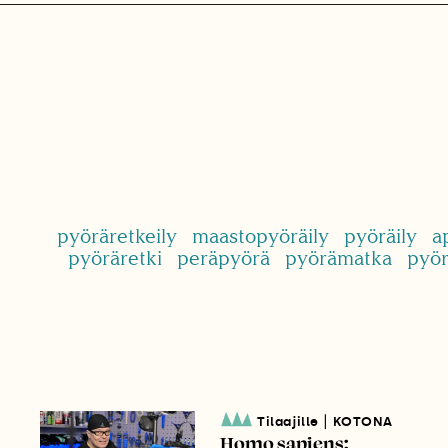
pyöräretkeily
maastopyöräily
pyöräily
a
pyöräretki
peräpyörä
pyörämatka
pyör
|
Tilaajille
KOTONA
Homo sapiens: