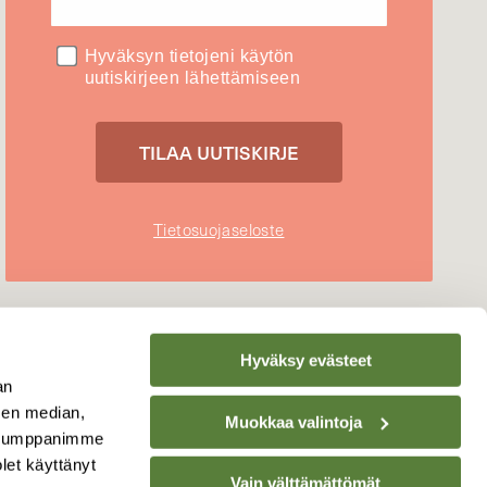
Hyväksyn tietojeni käytön
uutiskirjeen lähettämiseen
Tietosuojaseloste
Hyväksy evästeet
an
sen median,
Muokkaa valintoja
. Kumppanimme
olet käyttänyt
Vain välttämättömät