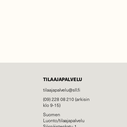
TILAAJAPALVELU
tilaajapalvelu@sll.fi
(09) 228 08 210 (arkisin
klo 9-15)
Suomen
Luonto/tilaajapalvelu
Sörnäistenkatu 1