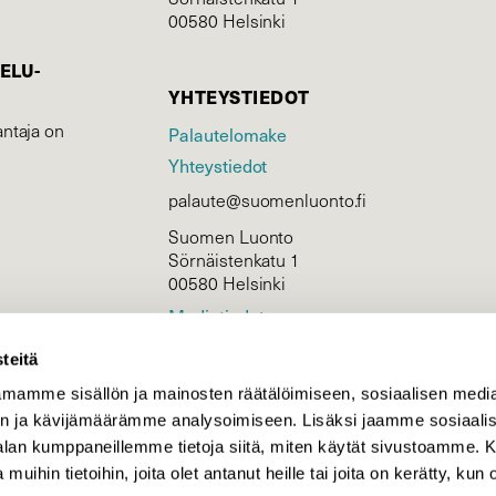
00580 Helsinki
ELU­
YHTEYSTIEDOT
ntaja on
Palautelomake
Yhteystiedot
palaute@suomenluonto.fi
Suomen Luonto
Sörnäistenkatu 1
00580 Helsinki
Mediatiedot
Tietosuojaseloste
teitä
mamme sisällön ja mainosten räätälöimiseen, sosiaalisen medi
n ja kävijämäärämme analysoimiseen. Lisäksi jaamme sosiaali
KIRJAUDU
-alan kumppaneillemme tietoja siitä, miten käytät sivustoamme
 muihin tietoihin, joita olet antanut heille tai joita on kerätty, kun 