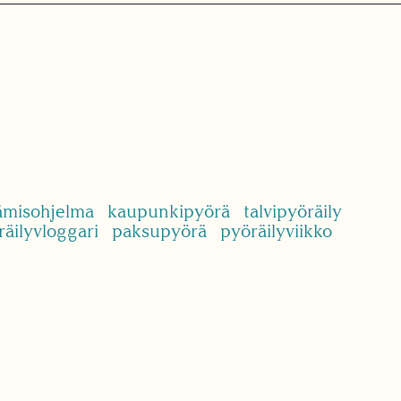
tämisohjelma
kaupunkipyörä
talvipyöräily
äilyvloggari
paksupyörä
pyöräilyviikko