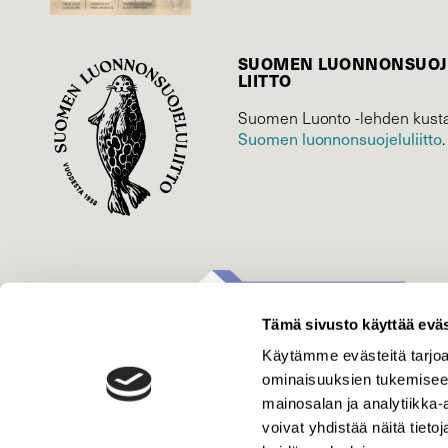
SUOMEN LUONNON­SUOJ
LIITTO
Suomen Luonto -lehden kusta
Suomen luonnonsuojelu­liitto
.
Tämä sivusto käyttää eväs
Käytämme evästeitä tarjoa
ominaisuuksien tukemisee
mainosalan ja analytiikka
voivat yhdistää näitä tietoja