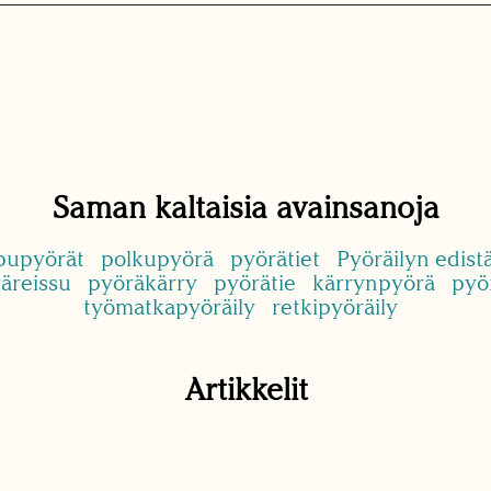
Saman kaltaisia avainsanoja
pupyörät
polkupyörä
pyörätiet
Pyöräilyn edis
äreissu
pyöräkärry
pyörätie
kärrynpyörä
pyör
työmatkapyöräily
retkipyöräily
Artikkelit