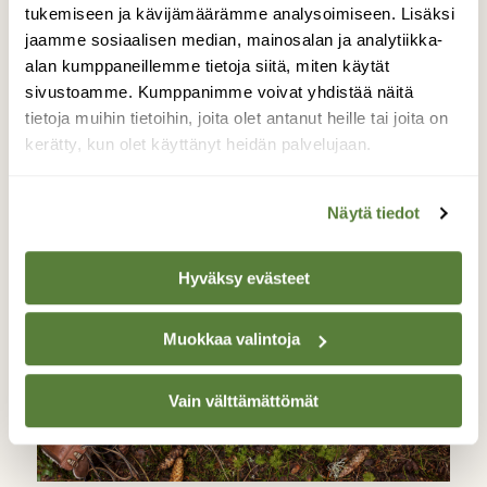
tukemiseen ja kävijämäärämme analysoimiseen. Lisäksi
LUONTO
jaamme sosiaalisen median, mainosalan ja analytiikka-
Julius-palkinto Suomen
alan kumppaneillemme tietoja siitä, miten käytät
Luonnon päätoimittaja Heikki
sivustoamme. Kumppanimme voivat yhdistää näitä
tietoja muihin tietoihin, joita olet antanut heille tai joita on
Vasamiehelle
kerätty, kun olet käyttänyt heidän palvelujaan.
Näytä tiedot
Hyväksy evästeet
Muokkaa valintoja
Vain välttämättömät