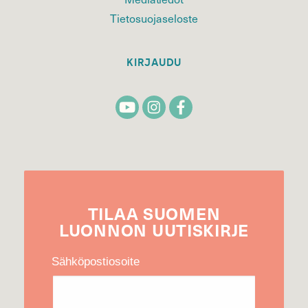
Tietosuojaseloste
KIRJAUDU
TILAA
SUOMEN
LUONNON
UUTIS­KIRJE
Sähköpostiosoite