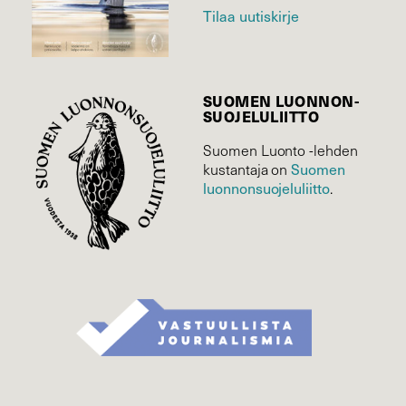
Tilaa uutiskirje
SUOMEN LUONNON­
SUOJELU­LIITTO
Suomen Luonto -lehden
Suomen
kustantaja on
luonnonsuojelu­liitto
.