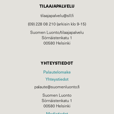
TILAAJAPALVELU
tilaajapalvelu@sll.fi
(09) 228 08 210 (arkisin klo 9-15)
Suomen Luonto/tilaajapalvelu
Sörnäistenkatu 1
00580 Helsinki
YHTEYSTIEDOT
Palautelomake
Yhteystiedot
palaute@suomenluonto.fi
Suomen Luonto
Sörnäistenkatu 1
00580 Helsinki
Mediatiedot