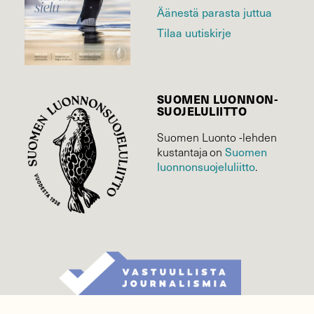
Äänestä parasta juttua
Tilaa uutiskirje
SUOMEN LUONNON­
SUOJELU­LIITTO
Suomen Luonto -lehden
Suomen
kustantaja on
luonnonsuojelu­liitto
.