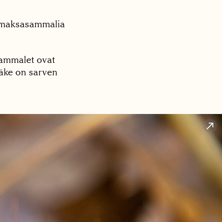
, maksasammalia
isammalet ovat
säke on sarven
