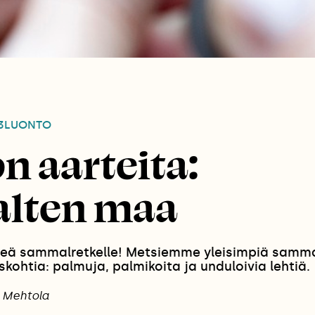
3
LUONTO
n aarteita:
lten maa
hteä sammalretkelle! Metsiemme yleisimpiä samma
skohtia: palmuja, palmikoita ja unduloivia lehtiä.
a Mehtola