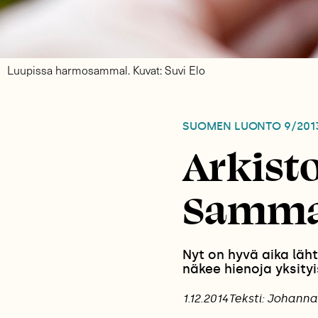
Luupissa harmosammal. Kuvat: Suvi Elo
SUOMEN LUONTO
9/201
Arkisto
Samma
Nyt on hyvä aika lä
näkee hienoja yksityi
1.12.2014
Teksti: Johann