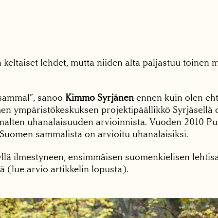
keltaiset lehdet, mutta niiden alta paljastuu toinen 
äsammal”, sanoo
Kimmo Syrjänen
ennen kuin olen eht
en ympäristökeskuksen projektipäällikkö Syrjäsellä
lten uhanalaisuuden arvioinnista. Vuoden 2010 Pu
 Suomen sammalista on arvioitu uhanalaisiksi.
yllä ilmestyneen, ensimmäisen suomenkielisen leht
ä (lue arvio artikkelin lopusta).