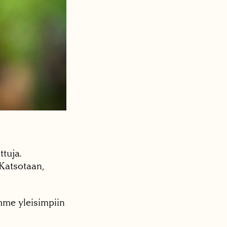
tuja.
Katsotaan,
mme yleisimpiin