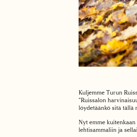
Kuljemme Turun Ruissa
”Ruissalon harvinaisu
löydetäänkö sitä tällä r
Nyt emme kuitenkaan e
lehtisammaliin ja sel