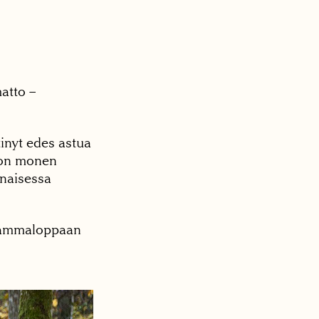
matto –
inyt edes astua
 on monen
naisessa
isammaloppaan