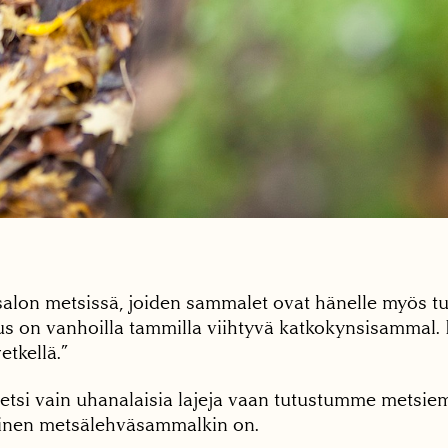
lon metsissä, joiden sammalet ovat hänelle myös tut
us on vanhoilla tammilla viihtyvä katkokynsisammal. 
etkellä.”
tsi vain uhanalaisia lajeja vaan tutustumme metsie
lainen metsälehväsammalkin on.