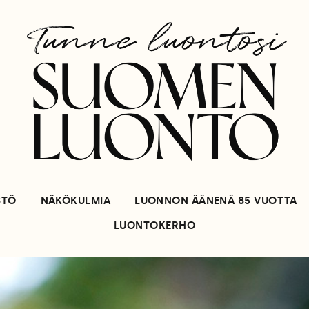
STÖ
NÄKÖKULMIA
LUONNON ÄÄNENÄ 85 VUOTTA
LUONTOKERHO