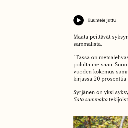
Kuuntele juttu
Maata peittävät syksyn 
sammalista.
”Tässä on metsälehv
polulta metsään. Suom
vuoden kokemus samma
kirjassa 20 prosenttia
Syrjänen on yksi syks
Sata sammalta
tekijöist