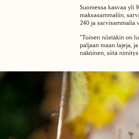
Suomessa kasvaa yli 9
maksasammaliin, sarvi
240 ja sarvisammalia va
”Toinen niistäkin on l
paljaan maan lajeja, j
näköinen, siitä nimitys