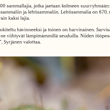
00 sammallajia, jotka jaetaan kolmeen suurryhmään:
sammaliin ja lehtisammaliin. Lehtisammalia on 670
in kaksi lajia.
uokiteltu hävinneeksi ja toinen on harvinainen. Sarv
a ne viihtyvät lämpimämmillä seuduilla. Niiden itiöpe
”, Syrjänen valottaa.