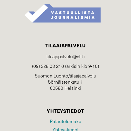
TILAAJAPALVELU
tilaajapalvelu@sll.fi
(09) 228 08 210 (arkisin klo 9-15)
Suomen Luonto/tilaajapalvelu
Sörnäistenkatu 1
00580 Helsinki
YHTEYSTIEDOT
Palautelomake
Yhteystiedot