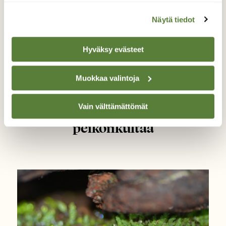
Näytä tiedot
Hyväksy evästeet
Muokkaa valintoja
KASVIT
Vain välttämättömät
Nyt luontoon: Etsi
peikonkultaa