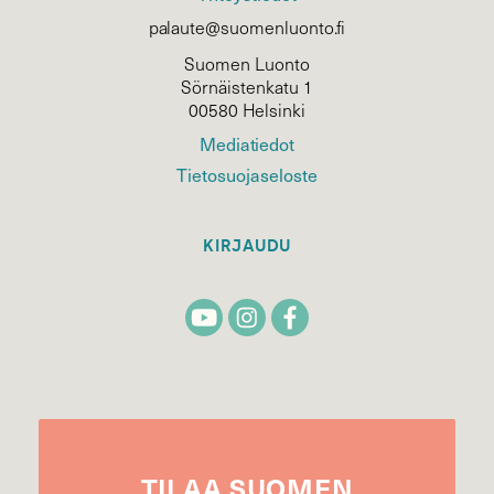
palaute@suomenluonto.fi
Suomen Luonto
Sörnäistenkatu 1
00580 Helsinki
Mediatiedot
Tietosuojaseloste
KIRJAUDU
TILAA
SUOMEN