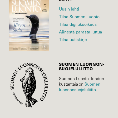
Uusin lehti
Tilaa Suomen Luonto
Tilaa digilukuoikeus
Äänestä parasta juttua
Tilaa uutiskirje
SUOMEN LUONNON­
SUOJELU­LIITTO
Suomen Luonto -lehden
Suomen
kustantaja on
luonnonsuojelu­liitto
.