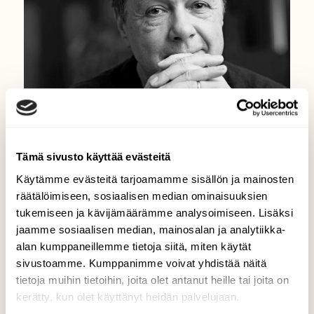
Tämä sivusto käyttää evästeitä
KOLUMNIT
Käytämme evästeitä tarjoamamme sisällön ja mainosten
Kolumni: Sammallusta
räätälöimiseen, sosiaalisen median ominaisuuksien
tukemiseen ja kävijämäärämme analysoimiseen. Lisäksi
jaamme sosiaalisen median, mainosalan ja analytiikka-
alan kumppaneillemme tietoja siitä, miten käytät
sivustoamme. Kumppanimme voivat yhdistää näitä
tietoja muihin tietoihin, joita olet antanut heille tai joita on
kerätty, kun olet käyttänyt heidän palvelujaan.