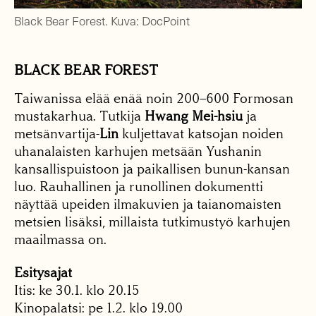
Black Bear Forest. Kuva: DocPoint
BLACK BEAR FOREST
Taiwanissa elää enää noin 200–600 Formosan
mustakarhua. Tutkija
Hwang Mei-hsiu
ja
metsänvartija-
Lin
kuljettavat katsojan noiden
uhanalaisten karhujen metsään Yushanin
kansallispuistoon ja paikallisen bunun-kansan
luo. Rauhallinen ja runollinen dokumentti
näyttää upeiden ilmakuvien ja taianomaisten
metsien lisäksi, millaista tutkimustyö karhujen
maailmassa on.
Esitysajat
Itis: ke 30.1. klo 20.15
Kinopalatsi: pe 1.2. klo 19.00