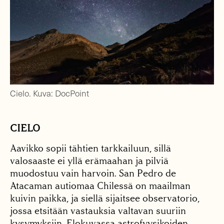
Cielo. Kuva: DocPoint
CIELO
Aavikko sopii tähtien tarkkailuun, sillä
valosaaste ei yllä erämaahan ja pilviä
muodostuu vain harvoin. San Pedro de
Atacaman autiomaa Chilessä on maailman
kuivin paikka, ja siellä sijaitsee observatorio,
jossa etsitään vastauksia valtavan suuriin
kysymyksiin. Elokuvassa astrofyysikoiden