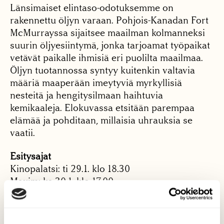
Länsimaiset elintaso-odotuksemme on
rakennettu öljyn varaan. Pohjois-Kanadan Fort
McMurrayssa sijaitsee maailman kolmanneksi
suurin öljyesiintymä, jonka tarjoamat työpaikat
vetävät paikalle ihmisiä eri puolilta maailmaa.
Öljyn tuotannossa syntyy kuitenkin valtavia
määriä maaperään imeytyviä myrkyllisiä
nesteitä ja hengitysilmaan haihtuvia
kemikaaleja. Elokuvassa etsitään parempaa
elämää ja pohditaan, millaisia uhrauksia se
vaatii.
Esitysajat
Kinopalatsi: ti 29.1. klo 18.30
Maxim: ke 30.1. klo 17.00
Andorra: su 3.2. klo 13.00