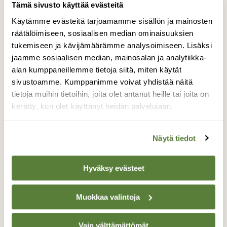
Tämä sivusto käyttää evästeitä
Käytämme evästeitä tarjoamamme sisällön ja mainosten
räätälöimiseen, sosiaalisen median ominaisuuksien
tukemiseen ja kävijämäärämme analysoimiseen. Lisäksi
jaamme sosiaalisen median, mainosalan ja analytiikka-
alan kumppaneillemme tietoja siitä, miten käytät
sivustoamme. Kumppanimme voivat yhdistää näitä
tietoja muihin tietoihin, joita olet antanut heille tai joita on
Walden. Kuva: DocPoint
kerätty, kun olet käyttänyt heidän palvelujaan.
Näytä tiedot
WALDEN
Meditatiivinen elokuva esittää kolmetoista 360
Hyväksy evästeet
asteen otosta. Ne kertovat, miten itävaltalaista
puutavaraa kuljetetaan Brasiliaan Amazonin
Muokkaa valintoja
sademetsään, lähes koskemattomaan luontoon.
Globalisoituneessa maailmassa ja massiivisten
kuljetuskoneistojen yhä tehostuessa näinkin
Vain välttämättömät