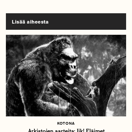
Lisää aiheesta
KOTONA
Arkistojen aarteita: Iik! Eläimet