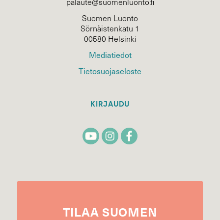
palaute@suomenluonto.fi
Suomen Luonto
Sörnäistenkatu 1
00580 Helsinki
Mediatiedot
Tietosuojaseloste
KIRJAUDU
TILAA
SUOMEN