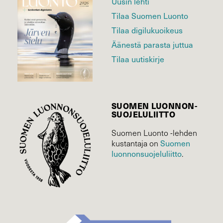
Uusin lehti
Tilaa Suomen Luonto
Tilaa digilukuoikeus
Äänestä parasta juttua
Tilaa uutiskirje
SUOMEN LUONNON­
SUOJELU­LIITTO
Suomen Luonto -lehden
Suomen
kustantaja on
luonnonsuojelu­liitto
.