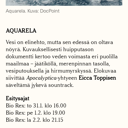
Aquarela. Kuva: DocPoint
AQUARELA
Vesi on elinehto, mutta sen edessä on oltava
nöyrä. Kuvauksellisesti huipputason
dokumentti kertoo veden voimasta eri puolilla
maailmaa – jäätiköllä, merenpinnan tasolla,
vesiputouksella ja hirmumyrskyssä. Elokuvaa
siivittää
Apocalyptica
-yhtyeen
Eicca Toppisen
säveltämä jykevä sountrack.
Esitysajat
Bio Rex: to 31.1. klo 16.00
Bio Rex: pe 1.2. klo 19.00
Bio Rex: la 2.2. klo 21.15