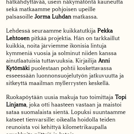
hätkähdyttävää, usein näkymätöntä kauneutta
sekä matkaamme pohjoisen upeille
palsasoille
Jorma Luhdan
matkassa.
Lehdessä seuraamme kuikkatutkija
Pekka
Lehtosen
pitkää projektia. Hän on tarkkaillut
kuikkia, noita järviemme ikonisia lintuja
kymmeniä vuosia ja solminut niiden kanssa
ainutlaatuisia tuttavuuksia. Kirjailija
Anni
Kytömäki
puolestaan pohtii koskettavassa
esseessään luonnonsuojelutyön jatkuvuutta ja
sitkeyttä maailman myllerrysten keskellä.
Ruokapöytään uusia makuja tuo toimittaja
Topi
Linjama
, joka otti haasteen vastaan ja maistoi
sataa suomalaista sientä. Lopuksi suuntaamme
katseet tienvarsille: oikealla hoidolla teiden
reunoista voi kehittyä kilometrikaupalla