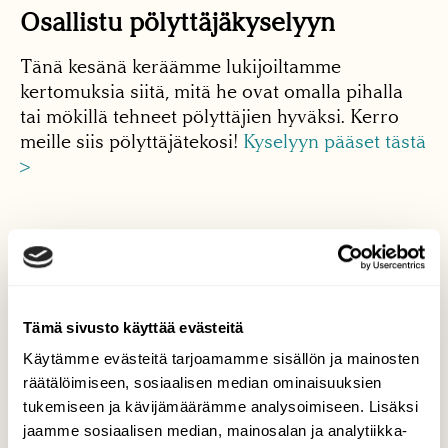
Osallistu pölyttäjäkyselyyn
Tänä kesänä keräämme lukijoiltamme
kertomuksia siitä, mitä he ovat omalla pihalla
tai mökillä tehneet pölyttäjien hyväksi. Kerro
meille siis pölyttäjätekosi!
Kyselyyn pääset tästä
>
UUSI LEHTI
Tämä sivusto käyttää evästeitä
Tilaa Suomen Luonto
Käytämme evästeitä tarjoamamme sisällön ja mainosten
räätälöimiseen, sosiaalisen median ominaisuuksien
Tue ajankohtaista ja asiantuntevaa
tukemiseen ja kävijämäärämme analysoimiseen. Lisäksi
luonto- ja ympäristöjournalismia.
jaamme sosiaalisen median, mainosalan ja analytiikka-