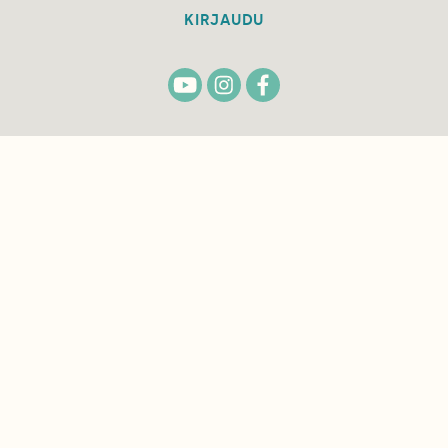
KIRJAUDU
TILAA
SUOMEN
LUONNON
UUTIS­KIRJE
Sähköpostiosoite
Hyväksyn tietojeni käytön uutiskirjeen
lähettämiseen