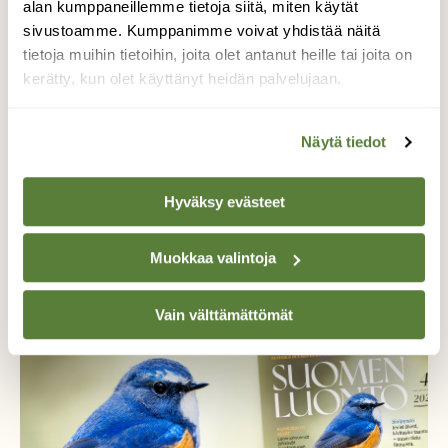
Tilaa Suomen Luonto ja tule mukaan
alan kumppaneillemme tietoja siitä, miten käytät
luonnonystävien joukkoon!
sivustoamme. Kumppanimme voivat yhdistää näitä
tietoja muihin tietoihin, joita olet antanut heille tai joita on
Alk. 3 numeroa 23,40 €.
kerätty, kun olet käyttänyt heidän palvelujaan.
Tilaa nyt!
Näytä tiedot
Hyväksy evästeet
Muokkaa valintoja
Lisää aiheesta
Vain välttämättömät