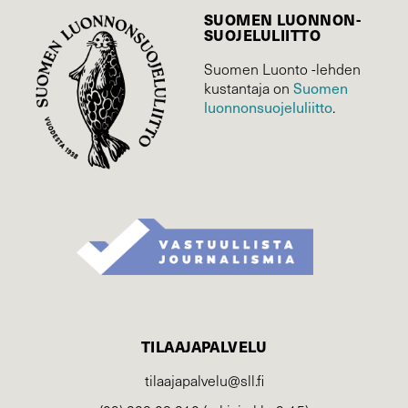
SUOMEN LUONNON­
SUOJELU­LIITTO
Suomen Luonto -lehden
Suomen
kustantaja on
luonnonsuojelu­liitto
.
TILAAJAPALVELU
tilaajapalvelu@sll.fi