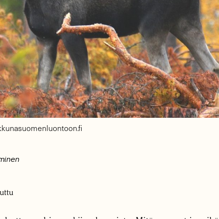
ikkunasuomenluontoon.fi
lminen
uttu