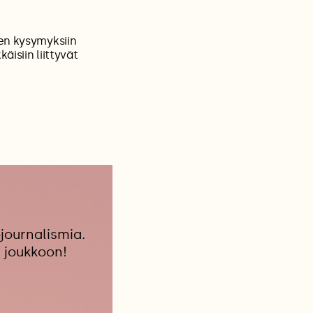
den kysymyksiin
isiin liittyvät
journalismia.
 joukkoon!