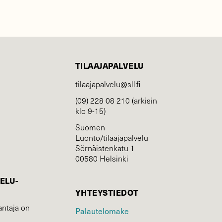
TILAAJAPALVELU
tilaajapalvelu@sll.fi
(09) 228 08 210 (arkisin
klo 9-15)
Suomen
Luonto/tilaajapalvelu
Sörnäistenkatu 1
00580 Helsinki
ELU­
YHTEYSTIEDOT
ntaja on
Palautelomake