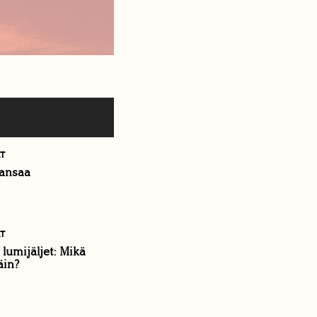
ÄT
ansaa
ÄT
lumijäljet: Mikä
äin?