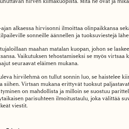
uhuttavan hirven kiimakuopista. Mitä ne ovat ja mikä 
-ajan alkaessa hirvisonni ilmoittaa olinpaikkansa sekä
ilpaileville sonneille äännellen ja tuoksuviestejä lähe
etujaloillaan maahan matalan kuopan, johon se laskee
tsansa. Vaikutuksen tehostamiseksi se myös virtsaa k
ajut seuraavat eläimen mukana.
leva hirvilehmä on tullut sonnin luo, se haistelee k
ta siihen. Virtsan mukana erittyvät tuoksut paljastavat
htyminen on mahdollista ja milloin se suostuu paritt
ytaikaisen parisuhteen ilmoitustaulu, joka välittää s
eät viestit.