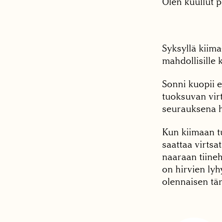
Olen kuullut p
Syksyllä kiima
mahdollisille k
Sonni kuopii 
tuoksuvan vir
seurauksena h
Kun kiimaan tu
saattaa virtsa
naaraan tiine
on hirvien lyh
olennaisen tärk