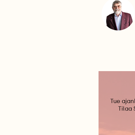
Tue ajan
Tilaa