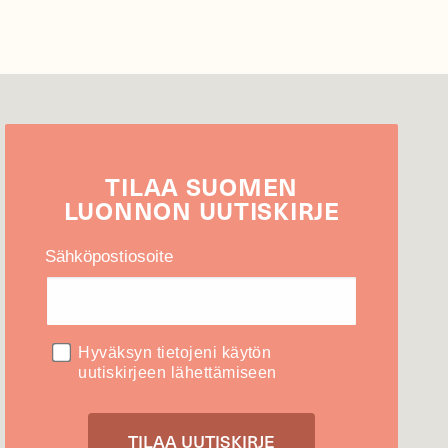
TILAA
SUOMEN
LUONNON
UUTIS­KIRJE
Sähköpostiosoite
Hyväksyn tietojeni käytön
uutiskirjeen lähettämiseen