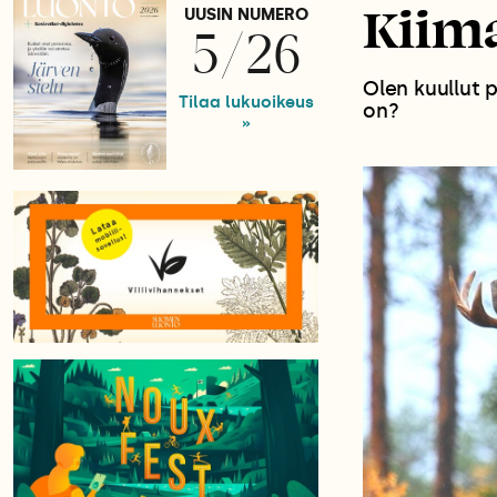
Kiima
UUSIN NUMERO
5/26
Olen kuullut 
Tilaa lukuoikeus
on?
»