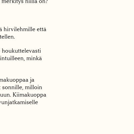
merkitys niillä on?
 hirvilehmille että
tellen.
 houkuttelevasti
intuilleen, minkä
iimakuoppaa ja
 sonnille, milloin
eluun. Kiimakuoppa
uvunjatkamiselle