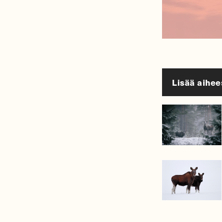
Lisää aihee