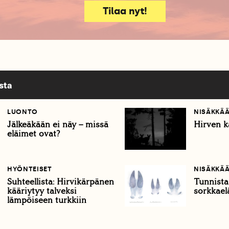
Tilaa nyt!
sta
LUONTO
NISÄKKÄ
Jälkeäkään ei näy – missä
Hirven k
eläimet ovat?
HYÖNTEISET
NISÄKKÄ
Suhteellista: Hirvikärpänen
Tunnista 
kääriytyy talveksi
sorkkael
lämpöiseen turkkiin