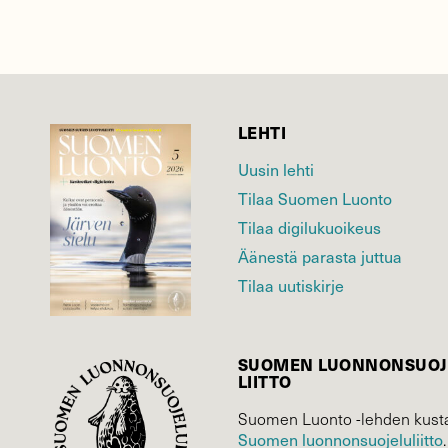
LEHTI
Uusin lehti
Tilaa Suomen Luonto
Tilaa digilukuoikeus
Äänestä parasta juttua
Tilaa uutiskirje
SUOMEN LUONNON­SUOJ
LIITTO
Suomen Luonto -lehden kusta
Suomen luonnonsuojelu­liitto
.