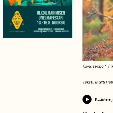
Kuva: seppo 1 / 
Teksti: Matti He
Kuuntele j