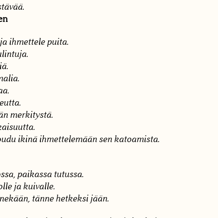
stävää.
en
a ihmettele puita.
lintuja.
iä.
alia.
aa.
eutta.
än merkitystä.
kaisuutta.
 joudu ikinä ihmettelemään sen katoamista.
ssa, paikassa tutussa.
olle ja kuivalle.
nnekään, tänne hetkeksi jään.