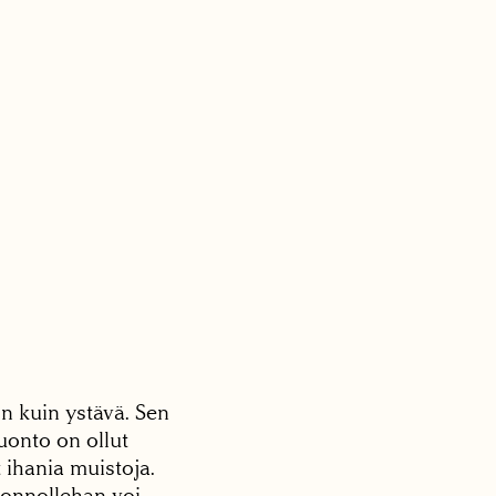
on kuin ystävä. Sen
luonto on ollut
 ihania muistoja.
uonnollehan voi