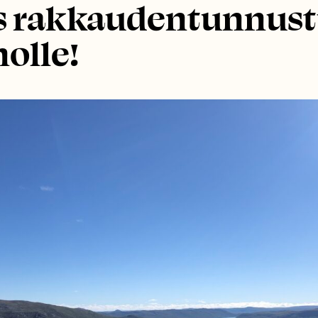
os rakkaudentunnust
olle!