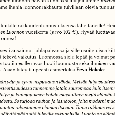
men luonnon päivän kunniaksi lukijoiltamme
Rakkau
mme ihania luonnonrakkautta tulvillaan olevia tunnust
 kaikille rakkaudentunnustuksensa lähettäneille! He
en Luonnon
vuosikerta (arvo 102 €). Hyvää luettavaa
n onnea!
sesti ansainnut juhlapäivänsä ja sille osoitetuissa ki
 tekevä vaikutus. Luonnossa sielu lepää ja voimat p
a tuotiin esille myös huoli luonnosta sekä ihmisen v
. Asian kiteytti upeasti esimerkiksi
Eeva Hakala
:
än ydin ja syvin inspiraation lähde. Metsän hiljaisuude
esteettisuudessa tunnemme jotain suurempaa kuin itsem
telyn ja kunnioituksen kohde muistuttaen meitä elämän k
esta. Se tarjoaa rauhan ja läsnäolon, joita moderni maai
uontoa rakastamme elämää itseään. Tämä rakkaus velvo
säilyttämään sitä tuleville sukupolville. Luonto on elämän