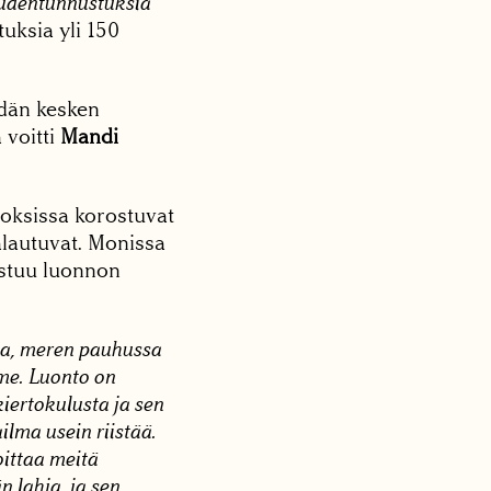
dentunnustuksia
uksia yli 150
idän kesken
 voitti
Mandi
itoksissa korostuvat
alautuvat. Monissa
astuu luonnon
ssa, meren pauhussa
me. Luonto on
iertokulusta ja sen
lma usein riistää.
ittaa meitä
 lahja, ja sen