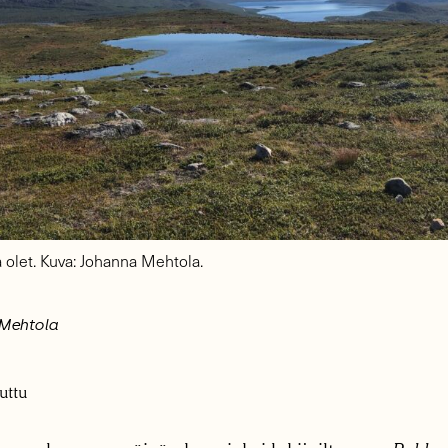
tä olet. Kuva: Johanna Mehtola.
 Mehtola
uttu