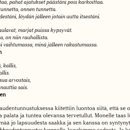
aa, pahat ajatukset päästäni pois karkoittaa.
tunnetta, onnen tunnetta.
estäni, löydän jälleen jotain uutta itsestäni.
aulavat, marjat puissa kypsyvät.
, on niin rauhallista.
i vaihtumassa, minä jälleen rakastumassa.
n
 kallis,
llis.
sua arvostais,
nauttia sais.
en
dentunnustuksessa kiitettiin luontoa siitä, että se 
a palata ja tuntea olevansa tervetullut. Monelle taas 
ämää jo lapsuudesta saakka ja sen kanssa on syntynyt
kkaudentunnustus luonnolle
-kyselymme sadosta. Ja l