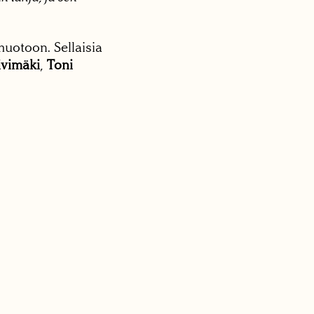
uotoon. Sellaisia
ivimäki
,
Toni