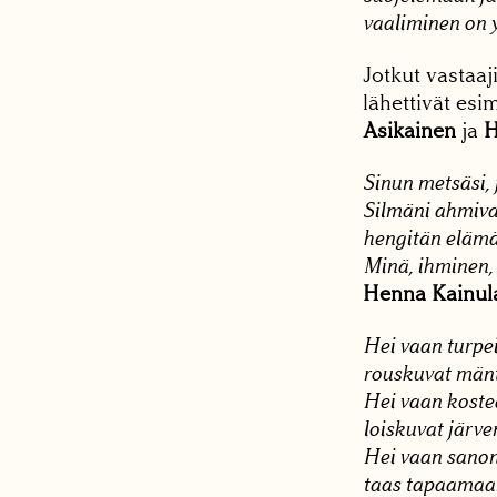
vaaliminen on 
Jotkut vastaa
lähettivät esi
Asikainen
ja
H
Sinun metsäsi, 
Silmäni ahmivat
hengitän elämää
Minä, ihminen, 
Henna Kainul
Hei vaan turpei
rouskuvat män
Hei vaan koste
loiskuvat järve
Hei vaan sanon,
taas tapaamaa