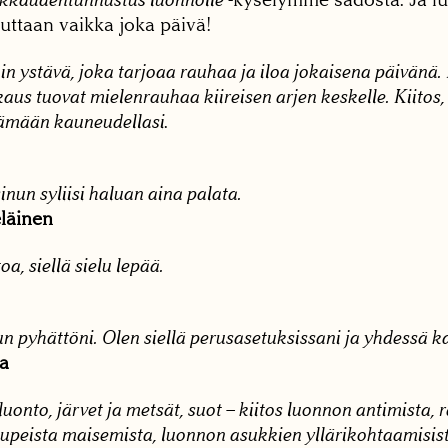
uttaan vaikka joka päivä!
in ystävä, joka tarjoaa rauhaa ja iloa jokaisena päivänä. 
kkaus tuovat mielenrauhaa kiireisen arjen keskelle. Kiitos, 
ttämään kauneudellasi
.
inun syliisi haluan aina palata.
läinen
a, siellä sielu lepää.
n pyhättöni. Olen siellä perusasetuksissani ja yhdessä k
a
onto, järvet ja metsät, suot – kiitos luonnon antimista, 
 upeista maisemista, luonnon asukkien yllärikohtaamisist