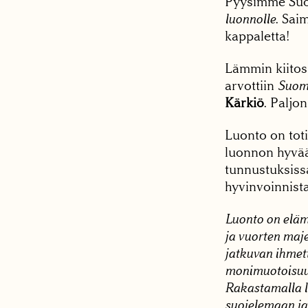
Pyysimme Suo
luonnolle
. Sai
kappaletta!
Lämmin kiitos
arvottiin
Suom
Kärkiö
. Paljo
Luonto on toti
luonnon hyvää
tunnustuksiss
hyvinvoinnista
Luonto on eläm
ja vuorten maj
jatkuvan ihmet
monimuotoisuud
Rakastamalla l
suojelemaan ja 