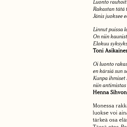
Luonto rauhoitt
Rakastan tätä 
Jänis juoksee ed
Linnut puissa l
On niin kaunista
Elokuu syksyks
Toni Asikaine
Oi luonto rakas,
en kärsiä sun sa
Kunpa ihmiset 
niin antimistas 
Henna Sihvon
Monessa rakkau
luokse voi ain
tärkeä osa el
Tässä otos
Ra