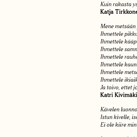
Kuin rakasta y
Katja Tirkkon
Mene metsään j
Ihmettele pikku
Ihmettele kääp
Ihmettele samm
Ihmettele rauh
Ihmettele kaun
Ihmettele mets
Ihmettele ikiai
Ja toivo, ettet
Katri Kivimäki
Kävelen luonno
Istun kivelle, is
Ei ole kiire mi