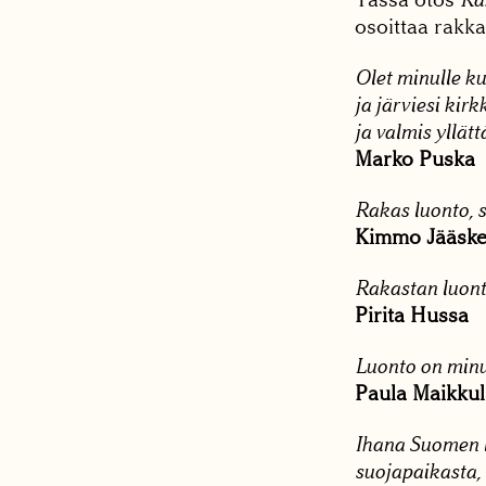
osoittaa rakka
Olet minulle ku
ja järviesi kir
ja valmis yllä
Marko Puska
Rakas luonto, s
Kimmo Jääske
Rakastan luonto
Pirita Hussa
Luonto on minu
Paula Maikkul
Ihana Suomen lu
suojapaikasta,