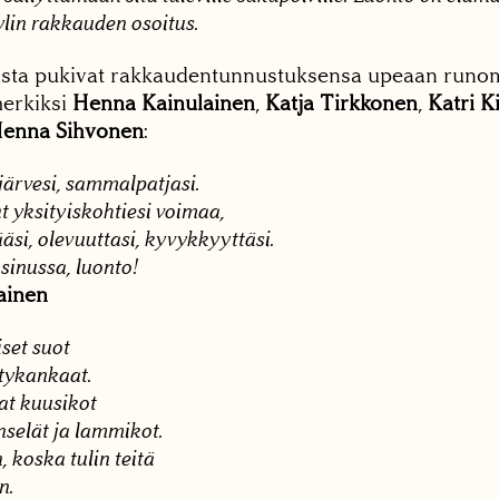
ylin rakkauden osoitus.
jista pukivat rakkaudentunnustuksensa upeaan runom
merkiksi
Henna Kainulainen
,
Katja Tirkkonen
,
Katri K
enna Sihvonen
:
järvesi, sammalpatjasi.
 yksityiskohtiesi voimaa,
si, olevuuttasi, kyvykkyyttäsi.
sinussa, luonto!
ainen
set suot
tykankaat.
at kuusikot
nselät ja lammikot.
 koska tulin teitä
n.