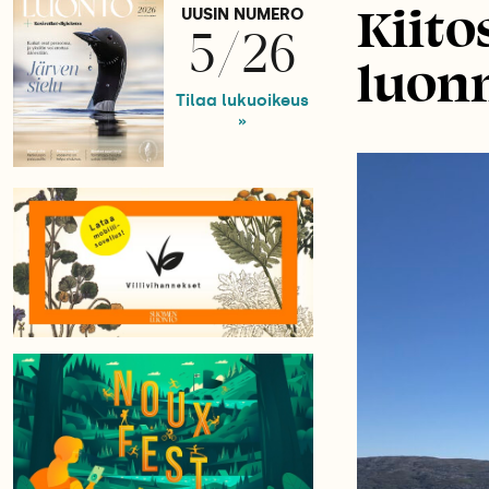
Kiit
UUSIN NUMERO
5/26
luonn
Tilaa lukuoikeus
»