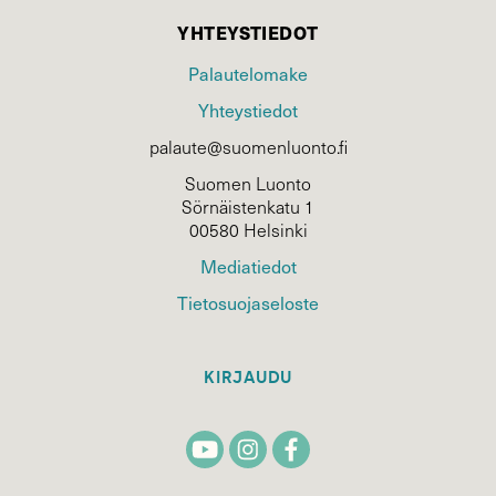
YHTEYSTIEDOT
Palautelomake
Yhteystiedot
palaute@suomenluonto.fi
Suomen Luonto
Sörnäistenkatu 1
00580 Helsinki
Mediatiedot
Tietosuojaseloste
KIRJAUDU