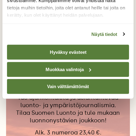
sivustoamme. Kumppanimme voivat yhdistää näitä
tietoja muihin tietoihin, joita olet antanut heille tai joita on
kerätty, kun olet käyttänyt heidän palvelujaan.
GPS-PAIKANNIN
KURKI
KURKIEN SYYSMUUTTO
Näytä tiedot
KURKISEURANTA
MUUTTOLINNUT
SATELLIITTISEURANTA
Hyväksy evästeet
Muokkaa valintoja
Tilaa Suomen Luonto
Vain välttämättömät
Tue ajankohtaista ja asiantuntevaa
luonto- ja ympäristöjournalismia.
Tilaa Suomen Luonto ja tule mukaan
luonnonystävien joukkoon!
Alk. 3 numeroa 23,40 €.