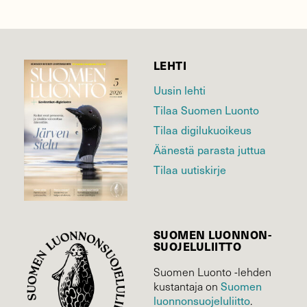
LEHTI
Uusin lehti
Tilaa Suomen Luonto
Tilaa digilukuoikeus
Äänestä parasta juttua
Tilaa uutiskirje
SUOMEN LUONNON­
SUOJELU­LIITTO
Suomen Luonto -lehden
Suomen
kustantaja on
luonnonsuojelu­liitto
.