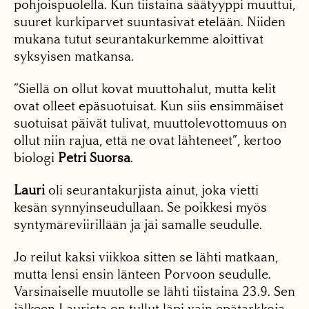
pohjoispuolella. Kun tiistaina säätyyppi muuttui,
suuret kurkiparvet suuntasivat etelään. Niiden
mukana tutut seurantakurkemme aloittivat
syksyisen matkansa.
”Siellä on ollut kovat muuttohalut, mutta kelit
ovat olleet epäsuotuisat. Kun siis ensimmäiset
suotuisat päivät tulivat, muuttolevottomuus on
ollut niin rajua, että ne ovat lähteneet”, kertoo
biologi
Petri Suorsa
.
Lauri
oli seurantakurjista ainut, joka vietti
kesän synnyinseudullaan. Se poikkesi myös
syntymäreviirillään ja jäi samalle seudulle.
Jo reilut kaksi viikkoa sitten se lähti matkaan,
mutta lensi ensin länteen Porvoon seudulle.
Varsinaiselle muutolle se lähti tiistaina 23.9. Sen
jälkeen Laurista on tullut läpi vain epätarkkoja