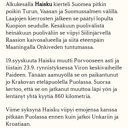
Alkukesällä
Haisku
kierteli Suomea pitkin
poikin Turun, Vaasan ja Suomussalmen välillä.
Laajojen kierrosten jälkeen se päätyi lopulta
Kuopion seudulle. Kesäkuun puolivälistä
heinäkuun puoliväliin se viipyi Siilinjärvellä
Raasion kaivosalueella ja siitä eteenpäin
Maaningalla Onkiveden tuntumassa.
19.syyskuuta Haisku muutti Porvooseen asti ja
tiistain 23.9. rynnistyksessä Viron keskivaiheille
Paideen. Tänään aamuyöllä se on paikantunut
jo Krakovan eteläpuolella Puolassa. Suorsa
kertoo, että se on jatkanut muuttoa läpi yön ja
lentänyt yhtä kyytiä 860 kilometriä.
Viime syksynä Haisku viipyi emojensa kanssa
pitkään Puolassa ennen kuin jatkoi Unkariin ja
Kroatiaan.