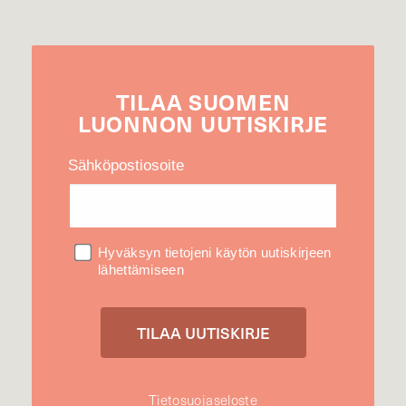
TILAA
SUOMEN
LUONNON
UUTIS­KIRJE
Sähköpostiosoite
Hyväksyn tietojeni käytön uutiskirjeen
lähettämiseen
Tietosuojaseloste