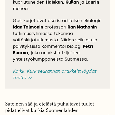
kuoriutuneiden
Haiskun
,
Kullan
ja
Laurin
menoa.
Gps-kurjet ovat osa israelilaisen ekologin
Idan Talmonin
professori
Ran Nathanin
tutkimusryhmässä tekemää
väitöskirjatutkimusta. Niiden seikkailuja
päivityksissä kommentoi biologi
Petri
Suorsa
, joka on yksi tutkijoiden
yhteistyökumppaneista Suomessa.
Kaikki Kurkiseurannan artikkelit löydät
täältä >>
Sateinen sää ja etelästä puhaltavat tuulet
pidättelivät kurkia Suomenlahden