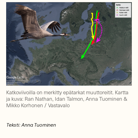
Katkoviivoilla on merkitty epätarkat muuttoreitit. Kartta
ja kuva: Ran Nathan, Idan Talmon, Anna Tuominen &
Mikko Korhonen / Vastavalo
Teksti: Anna Tuominen