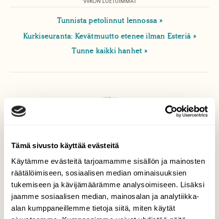
VIIKON LUETUIMMAT
Tunnista petolinnut lennossa
Kurkiseuranta: Kevätmuutto etenee ilman Esteriä
Tunne kaikki hanhet
Tämä sivusto käyttää evästeitä
Käytämme evästeitä tarjoamamme sisällön ja mainosten
Teksti
räätälöimiseen, sosiaalisen median ominaisuuksien
Anna Tuominen
tukemiseen ja kävijämäärämme analysoimiseen. Lisäksi
Suomen Luonnon toimittaja, joka innostuu
jaamme sosiaalisen median, mainosalan ja analytiikka-
lajintunnistuksesta ja puutarhapuuhista, rengastaa
alan kumppaneillemme tietoja siitä, miten käytät
lintuja sekä laskee kimalaisia.