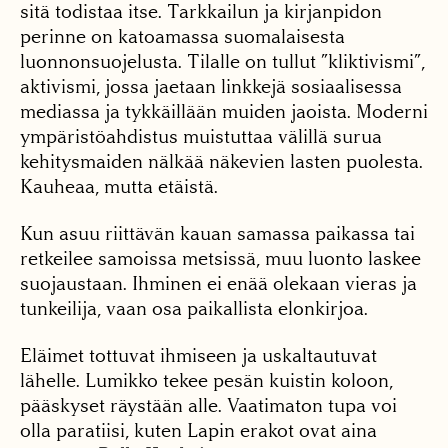
sitä todistaa itse. Tarkkailun ja kirjanpidon
perinne on katoamassa suomalaisesta
luonnonsuojelusta. Tilalle on tullut ”kliktivismi”,
aktivismi, jossa jaetaan linkkejä sosiaalisessa
mediassa ja tykkäillään muiden jaoista. Moderni
ympäristöahdistus muistuttaa välillä surua
kehitysmaiden nälkää näkevien lasten puolesta.
Kauheaa, mutta etäistä.
Kun asuu riittävän kauan samassa paikassa tai
retkeilee samoissa metsissä, muu luonto laskee
suojaustaan. Ihminen ei enää olekaan vieras ja
tunkeilija, vaan osa paikallista elonkirjoa.
Eläimet tottuvat ihmiseen ja uskaltautuvat
lähelle. Lumikko tekee pesän kuistin koloon,
pääskyset räys­tään alle. Vaatimaton tupa voi
olla paratiisi, kuten Lapin erakot ovat aina