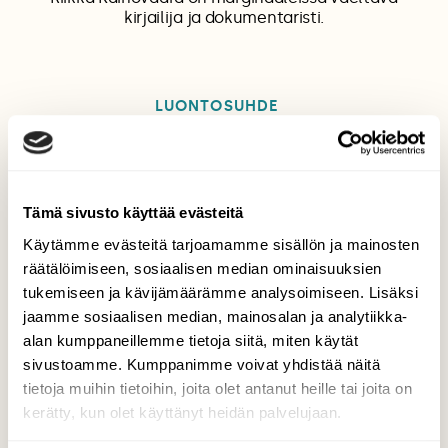
kirjailija ja dokumentaristi.
LUONTOSUHDE
Tämä sivusto käyttää evästeitä
Tilaa Suomen Luonto
Käytämme evästeitä tarjoamamme sisällön ja mainosten
Tue ajankohtaista ja asiantuntevaa
räätälöimiseen, sosiaalisen median ominaisuuksien
luonto- ja ympäristöjournalismia.
tukemiseen ja kävijämäärämme analysoimiseen. Lisäksi
Tilaa Suomen Luonto ja tule mukaan
jaamme sosiaalisen median, mainosalan ja analytiikka-
luonnonystävien joukkoon!
alan kumppaneillemme tietoja siitä, miten käytät
sivustoamme. Kumppanimme voivat yhdistää näitä
Alk. 3 numeroa 23,40 €.
tietoja muihin tietoihin, joita olet antanut heille tai joita on
kerätty, kun olet käyttänyt heidän palvelujaan.