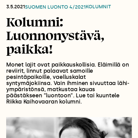
3.5.2021
KOLUMNIT
SUOMEN LUONTO
4/2021
Kolumni:
Luonnonystävä,
paikka!
Monet lajit ovat paikkauskollisia. Eläimillä on
reviirit, linnut palaavat samoille
pesintäpaikoille, vaelluskalat
syntymäjokiinsa. Vain ihminen sivuuttaa lähi­
ympäristönsä, matkustaa kauas
päästäkseen ”luontoon”. Lue tai kuuntele
Riikka Kaihovaaran kolumni.