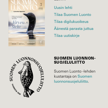
Uusin lehti
Tilaa Suomen Luonto
Tilaa digilukuoikeus
Äänestä parasta juttua
Tilaa uutiskirje
SUOMEN LUONNON­
SUOJELU­LIITTO
Suomen Luonto -lehden
Suomen
kustantaja on
luonnonsuojelu­liitto
.