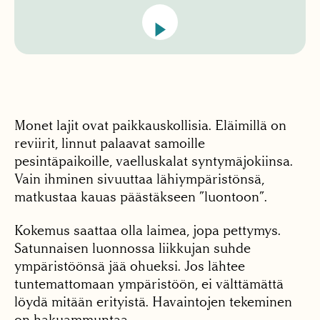
Monet lajit ovat paikkauskollisia. Eläimillä on
reviirit, linnut palaavat samoille
pesintäpaikoille, vaelluskalat syntymäjokiinsa.
Vain ihminen sivuuttaa lähi­ympäristönsä,
matkustaa kauas päästäkseen ”luontoon”.
Kokemus saattaa olla laimea, jopa pettymys.
Satunnaisen luonnossa liikkujan suhde
ympäristöönsä jää ohueksi. Jos lähtee
tuntemattomaan ympäristöön, ei välttämättä
löydä mitään erityistä. Havaintojen tekeminen
on hakuammuntaa.