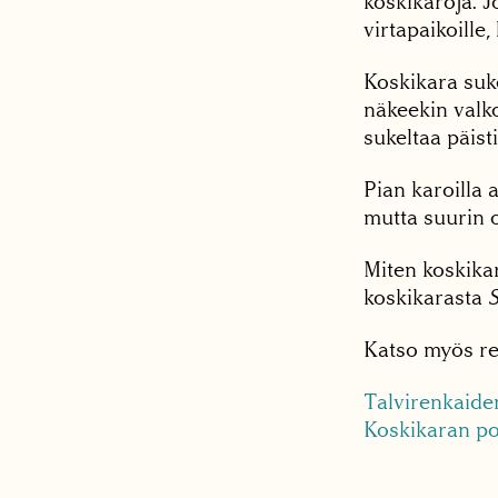
koskikaroja. J
virtapaikoille
Koskikara suke
näkeekin valko
sukeltaa päis
Pian karoilla 
mutta suurin 
Miten koskikar
koskikarasta
Katso myös re
Talvirenkaide
Koskikaran po