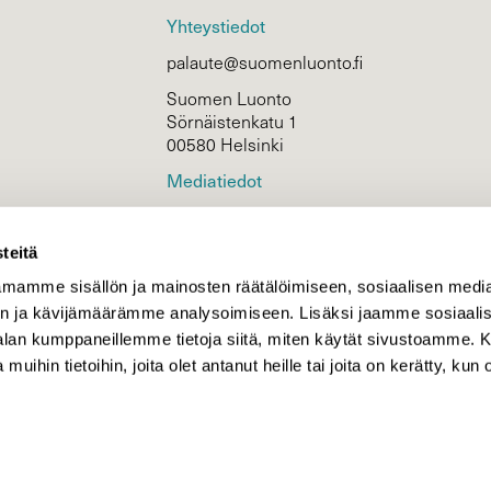
Yhteystiedot
palaute@suomenluonto.fi
Suomen Luonto
Sörnäistenkatu 1
00580 Helsinki
Mediatiedot
Tietosuojaseloste
teitä
mamme sisällön ja mainosten räätälöimiseen, sosiaalisen medi
KIRJAUDU
n ja kävijämäärämme analysoimiseen. Lisäksi jaamme sosiaali
-alan kumppaneillemme tietoja siitä, miten käytät sivustoamme
 muihin tietoihin, joita olet antanut heille tai joita on kerätty, kun 