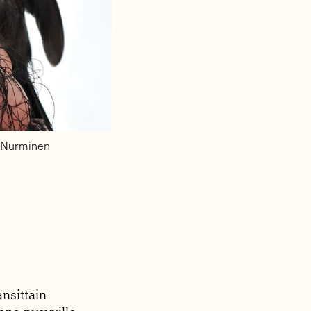
ri Nurminen
ansittain