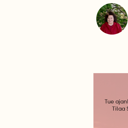
Tue ajan
Tilaa