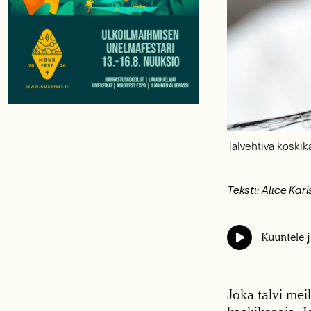
Talvehtiva koskik
Teksti: Alice Kar
Kuuntele j
Joka talvi mei