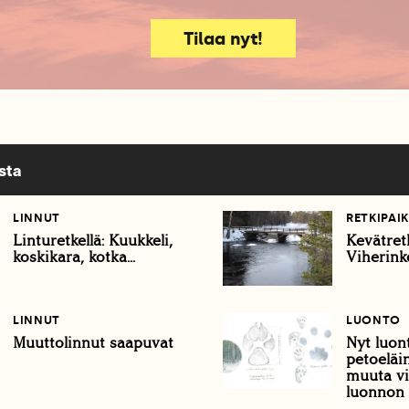
Tilaa nyt!
sta
LINNUT
RETKIPAI
Linturetkellä: Kuukkeli,
Kevätretk
koskikara, kotka...
Viherink
LINNUT
LUONTO
Muuttolinnut saapuvat
Nyt luon
petoeläin
muuta vi
luonnon 