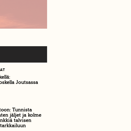
KAT
ellä:
oskella Joutsassa
toon: Tunnista
ten jäljet ja kolme
nkkiä talvisen
tarkkailuun