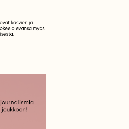
ovat kasvien ja
 Kokee olevansa myös
isesta.
journalismia.
 joukkoon!