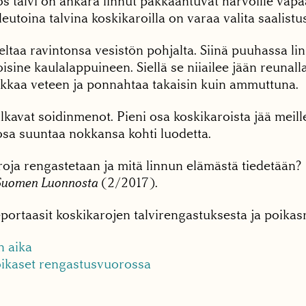
os talvi on ankara linnut pakkaantuvat harvoille vapa
, leutoina talvina koskikaroilla on varaa valita saalist
ltaa ravintonsa vesistön pohjalta. Siinä puuhassa li
isine kaulalappuineen. Siellä se niiailee jään reunalla 
tikkaa veteen ja ponnahtaa takaisin kuin ammuttuna.
alkavat soidinmenot. Pieni osa koskikaroista jää meil
osa suuntaa nokkansa kohti luodetta.
oja rengastetaan ja mitä linnun elämästä tiedetään? 
Suomen Luonnosta
(2/2017).
portaasit koskikarojen talvirengastuksesta ja poikas
n aika
ikaset rengastusvuorossa