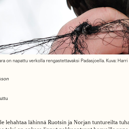
ara on napattu verkolla rengastettavaksi Padasjoella. Kuva: Har
lsson
uttu
lle lehahtaa lähinnä Ruotsin ja Norjan tuntureilta tuh