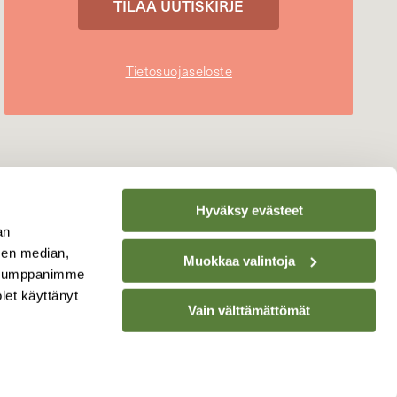
Tietosuojaseloste
Hyväksy evästeet
an
sen median,
Muokkaa valintoja
. Kumppanimme
olet käyttänyt
Vain välttämättömät