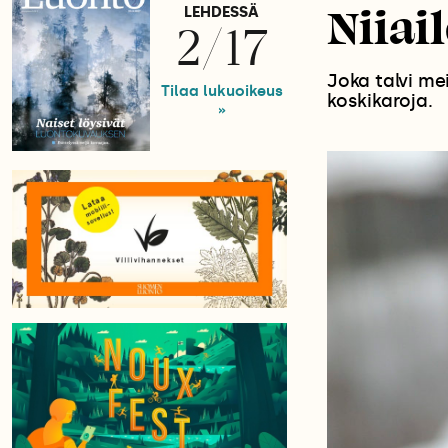
Niiai
LEHDESSÄ
2/17
Joka talvi me
Tilaa lukuoikeus
koskikaroja.
»