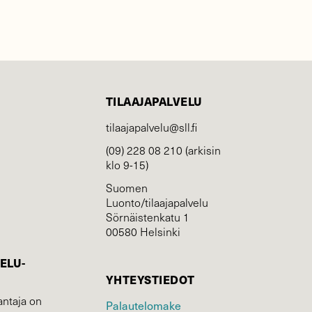
TILAAJAPALVELU
tilaajapalvelu@sll.fi
(09) 228 08 210 (arkisin
klo 9-15)
Suomen
Luonto/tilaajapalvelu
Sörnäistenkatu 1
00580 Helsinki
ELU­
YHTEYSTIEDOT
ntaja on
Palautelomake