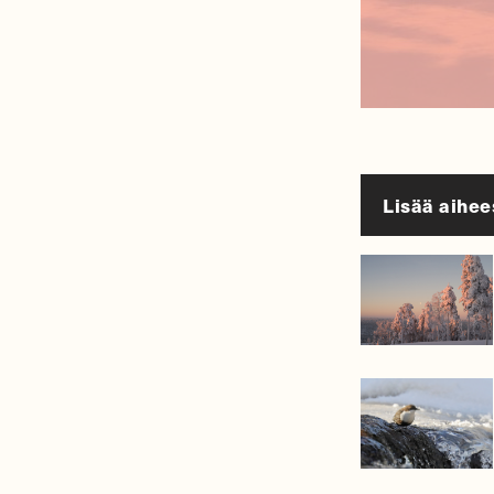
Lisää aihee