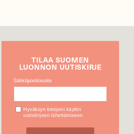
TILAA
SUOMEN
LUONNON
UUTIS­KIRJE
Sähköpostiosoite
Hyväksyn tietojeni käytön
uutiskirjeen lähettämiseen