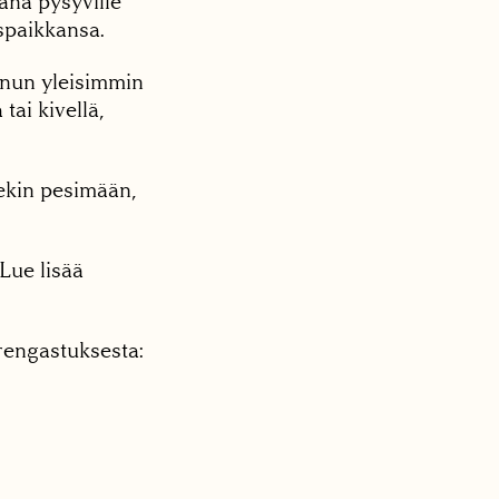
ana pysyville
uspaikkansa.
nnun yleisimmin
tai kivellä,
lekin pesimään,
Lue lisää
rengastuksesta: