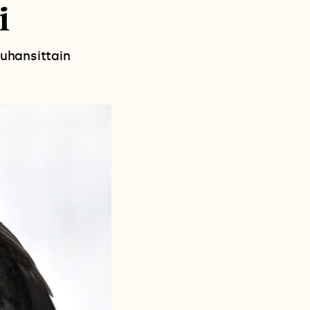
i
tuhansittain