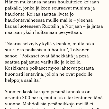
Hänen mukaansa naaras houkuttelee koiraan
paikalle, jonka jälkeen seuraavat muninta ja
haudonta. Koiras saattaa livetä jo
haudontavaiheessa muille maille – yleensä
kauas luoteeseen Ruotsiin ja Norjaan – ja jättää
naaraan yksin hoitamaan pesyettään.
”Naaras selviytyy kyllä yksinkin, mutta aika
suuri osa poikasista tuhoutuu”, Tolvanen
sanoo. ”Poikaset ovat äänekkäitä ja pesä
saattaa paljastua variksille ja lokeille.
Koskikaran poikaset myös lähtevät pesästä
huonosti lentävinä, jolloin ne ovat pedoille
helppoja saaliita.”
Suomen koskikarojen pesimäkannaksi on
arvioitu 300 paria, mutta luku tarkentunee tänä
vuonna. Mahdollisia pesäpaikkoja meillä ei