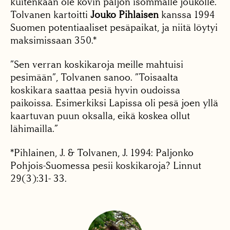
kuitenkaan ole kovin paljon isommalle joukolle.
Tolvanen kartoitti
Jouko Pihlaisen
kanssa 1994
Suomen potentiaaliset pesäpaikat, ja niitä löytyi
maksimissaan 350.*
”Sen verran koskikaroja meille mahtuisi
pesimään”, Tolvanen sanoo. ”Toisaalta
koskikara saattaa pesiä hyvin oudoissa
paikoissa. Esimerkiksi Lapissa oli pesä joen yllä
kaartuvan puun oksalla, eikä koskea ollut
lähimailla.”
*Pihlainen, J. & Tolvanen, J. 1994: Paljonko
Pohjois-Suomessa pesii koskikaroja? Linnut
29(3):31- 33.