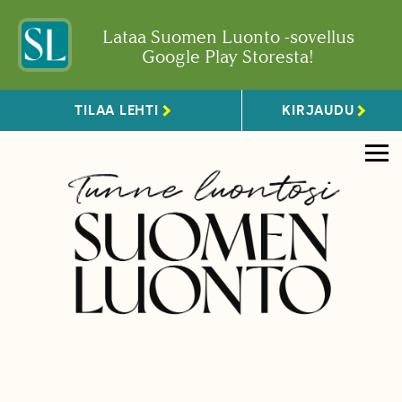
Lataa Suomen Luonto -sovellus
Google Play Storesta!
TILAA LEHTI
KIRJAUDU