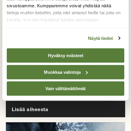
Tilaa Suomen Luonto
sivustoamme. Kumppanimme voivat yhdistää näitä
Tue ajankohtaista ja asiantuntevaa
tietoja muihin tietoihin, joita olet antanut heille tai joita on
luonto- ja ympäristöjournalismia.
kerätty, kun olet käyttänyt heidän palvelujaan.
Tilaa Suomen Luonto ja tule mukaan
luonnonystävien joukkoon!
Näytä tiedot
Alk. 3 numeroa 23,40 €.
Hyväksy evästeet
Tilaa nyt!
Muokkaa valintoja
Vain välttämättömät
Lisää aiheesta