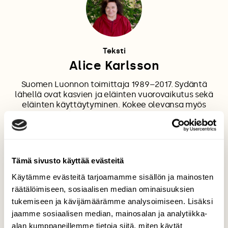
Teksti
Alice Karlsson
Suomen Luonnon toimittaja 1989–2017. Sydäntä
lähellä ovat kasvien ja eläinten vuorovaikutus sekä
eläinten käyttäytyminen. Kokee olevansa myös
luonnon sitkeä puolustaja ja tulistuu luonnon
turmelemisesta.
Tämä sivusto käyttää evästeitä
KOSKIKARA
Käytämme evästeitä tarjoamamme sisällön ja mainosten
räätälöimiseen, sosiaalisen median ominaisuuksien
tukemiseen ja kävijämäärämme analysoimiseen. Lisäksi
jaamme sosiaalisen median, mainosalan ja analytiikka-
alan kumppaneillemme tietoja siitä, miten käytät