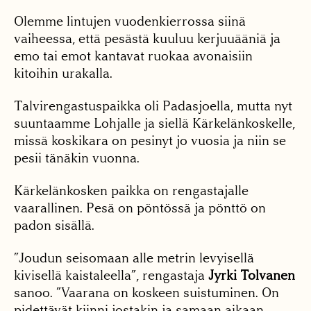
Olemme lintujen vuodenkierrossa siinä
vaiheessa, että pesästä kuuluu kerjuuääniä ja
emo tai emot kantavat ruokaa avonaisiin
kitoihin urakalla.
Talvirengastuspaikka oli Padasjoella, mutta nyt
suuntaamme Lohjalle ja siellä Kärkelänkoskelle,
missä koskikara on pesinyt jo vuosia ja niin se
pesii tänäkin vuonna.
Kärkelänkosken paikka on rengastajalle
vaarallinen. Pesä on pöntössä ja pönttö on
padon sisällä.
”Joudun seisomaan alle metrin levyisellä
kivisellä kaistaleella”, rengastaja
Jyrki Tolvanen
sanoo. ”Vaarana on koskeen suistuminen. On
pidettävät kiinni jostakin ja samaan aikaan