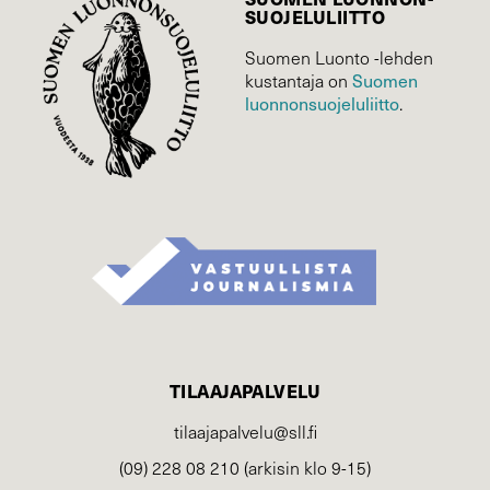
SUOJELU­LIITTO
Suomen Luonto -lehden
Suomen
kustantaja on
luonnonsuojelu­liitto
.
TILAAJAPALVELU
tilaajapalvelu@sll.fi
(09) 228 08 210 (arkisin klo 9-15)