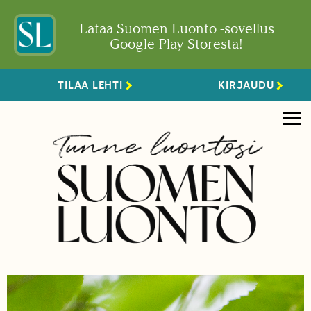
Lataa Suomen Luonto -sovellus
Google Play Storesta!
TILAA LEHTI
KIRJAUDU