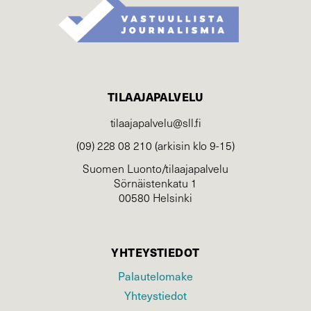
TILAAJAPALVELU
tilaajapalvelu@sll.fi
(09) 228 08 210 (arkisin klo 9-15)
Suomen Luonto/tilaajapalvelu
Sörnäistenkatu 1
00580 Helsinki
YHTEYSTIEDOT
Palautelomake
Yhteystiedot