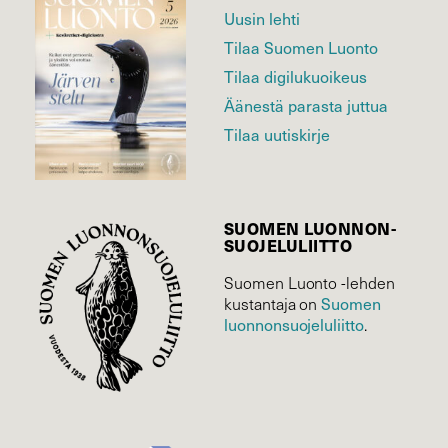
Uusin lehti
Tilaa Suomen Luonto
Tilaa digilukuoikeus
Äänestä parasta juttua
Tilaa uutiskirje
SUOMEN LUONNON­
SUOJELU­LIITTO
Suomen Luonto -lehden
kustantaja on
Suomen
luonnonsuojelu­liitto
.