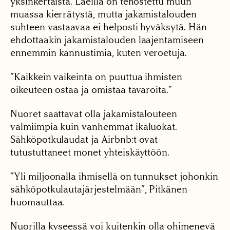
yksinkertaista. Laeilla on tehostettu muun
muassa kierrätystä, mutta jakamistalouden
suhteen vastaavaa ei helposti hyväksytä. Hän
ehdottaakin jakamistalouden laajentamiseen
ennemmin kannustimia, kuten veroetuja.
”Kaikkein vaikeinta on puuttua ihmisten
oikeuteen ostaa ja omistaa tavaroita.”
Nuoret saattavat olla jakamistalouteen
valmiimpia kuin vanhemmat ikäluokat.
Sähköpotkulaudat ja Airbnb:t ovat
tutustuttaneet monet yhteiskäyttöön.
”Yli miljoonalla ihmisellä on tunnukset johonkin
sähköpotkulautajärjestelmään”, Pitkänen
huomauttaa.
Nuorilla kyseessä voi kuitenkin olla ohimenevä