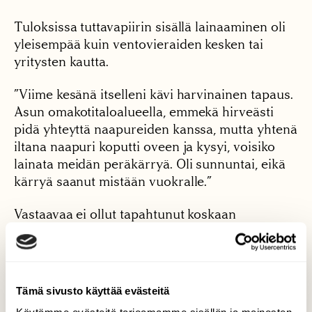
Tuloksissa tuttavapiirin sisällä lainaaminen oli
yleisempää kuin ventovieraiden kesken tai
yritysten kautta.
”Viime kesänä itselleni kävi harvinainen tapaus.
Asun omakotitaloalueella, emmekä hirveästi
pidä yhteyttä naapureiden kanssa, mutta yhtenä
iltana naapuri koputti oveen ja kysyi, voisiko
lainata meidän peräkärryä. Oli sunnuntai, eikä
kärryä saanut mistään vuokralle.”
Vastaavaa ei ollut tapahtunut koskaan
aikaisemmin. Mutta miksi ei?
Kerron Pitkäselle, että itseäni estelisi ainakin
jonkinlainen kehtaamisen kynnys. En halua
Tämä sivusto käyttää evästeitä
häiritä tai olla vaivaksi. Tai entä jos naapurini ei