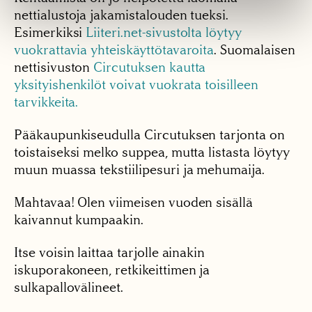
nettialustoja jakamistalouden tueksi.
Esimerkiksi
Liiteri.net-sivustolta löytyy
vuokrattavia yhteiskäyttötavaroita
. Suomalaisen
nettisivuston
Circutuksen kautta
yksityishenkilöt voivat vuokrata toisilleen
tarvikkeita.
Pääkaupunkiseudulla Circutuksen tarjonta on
toistaiseksi melko suppea, mutta listasta löytyy
muun muassa tekstiilipesuri ja mehumaija.
Mahtavaa! Olen viimeisen vuoden sisällä
kaivannut kumpaakin.
Itse voisin laittaa tarjolle ainakin
iskuporakoneen, retkikeittimen ja
sulkapallovälineet.