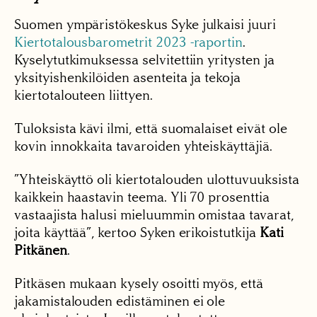
Suomen ympäristökeskus Syke julkaisi juuri
Kiertotalousbarometrit 2023 -raportin
.
Kyselytutkimuksessa selvitettiin yritysten ja
yksityishenkilöiden asenteita ja tekoja
kiertotalouteen liittyen.
Tuloksista kävi ilmi, että suomalaiset eivät ole
kovin innokkaita tavaroiden yhteiskäyttäjiä.
”Yhteiskäyttö oli kiertotalouden ulottuvuuksista
kaikkein haastavin teema. Yli 70 prosenttia
vastaajista halusi mieluummin omistaa tavarat,
joita käyttää”, kertoo Syken erikoistutkija
Kati
Pitkänen
.
Pitkäsen mukaan kysely osoitti myös, että
jakamistalouden edistäminen ei ole