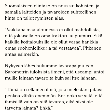
Suomalaisten elintaso on noussut kohisten, ja
samalla laitteiden ja tavaroiden suhteellinen
hinta on tullut rymisten alas.
”Vaikkapa maataloudessa ei ollut mahdollista,
että jokaisella on oma traktori tai puimuri. Eikä
kaikilla kotitalouksilla ole ollut varaa hankkia
omaa ruohonleikkuria tai vastaavaa”, Pitkänen
antaa esimerkin.
Nykyisin lähes hukumme tavarapaljouteen.
Barometrin tuloksista ilmeni, että useampi antoi
muille lainaan tavaroita kuin sai itse lainaan.
”Tämä on sellainen ilmiö, jota mielestäni pitäisi
penkoa vähän enemmän. Kertooko se siitä, että
ihmisillä vain on sitä tavaraa, eikä siksi ole
tarvetta lainata? Ehkä.”