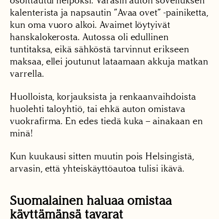
osoittautui helpoksi. Varasin auton sovelluksen
kalenterista ja napsautin ”Avaa ovet” -painiketta,
kun oma vuoro alkoi. Avaimet löytyivät
hanskalokerosta. Autossa oli edullinen
tuntitaksa, eikä sähköstä tarvinnut erikseen
maksaa, ellei joutunut lataamaan akkuja matkan
varrella.
Huolloista, korjauksista ja renkaanvaihdoista
huolehti taloyhtiö, tai ehkä auton omistava
vuokrafirma. En edes tiedä kuka – ainakaan en
minä!
Kun kuukausi sitten muutin pois Helsingistä,
arvasin, että yhteiskäyttöautoa tulisi ikävä.
Suomalainen haluaa omistaa
käyttämänsä tavarat