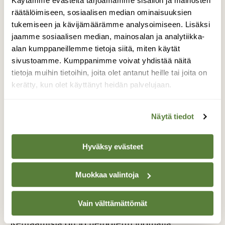
Käytämme evästeitä tarjoamamme sisällön ja mainosten
kehtaisikaan kieltäytyä, vaikka haluaisi? Jos hän
räätälöimiseen, sosiaalisen median ominaisuuksien
epäilisi, että rikon lainatun tavaran tai unohdan
tukemiseen ja kävijämäärämme analysoimiseen. Lisäksi
palauttaa sen?
jaamme sosiaalisen median, mainosalan ja analytiikka-
alan kumppaneillemme tietoja siitä, miten käytät
”Tuollaiset tekijät voivat vaikuttaa. Varmaankin
sivustoamme. Kumppanimme voivat yhdistää näitä
myös yhteisöllisyys vaikuttaa, ja
tietoja muihin tietoihin, joita olet antanut heille tai joita on
kaupungistuminen. Kuinka hyvin tunnemme
kerätty, kun olet käyttänyt heidän palvelujaan.
naapurit, ja paljonko on sosiaalisia verkostoja?”
Pitkäsen mukaan jakamistalous parhaimmillaan
Näytä tiedot
lisää yhteisöllisyyttä, kun ihmiset sopivat
yhteisistä asioista ja tutustuvat toisiinsa.
Hyväksy evästeet
”Siinä voi olla tällaisia hyötyjä sen ohella, että
säästetään luonnonvaroja sekä mahdollistetaan
Muokkaa valintoja
jonkun hyödykkeen käyttö sellaiselle, jolla ei
muuten olisi varaa siihen.”
Vain välttämättömät
Kehtaamista on jo helpotettu luomalla