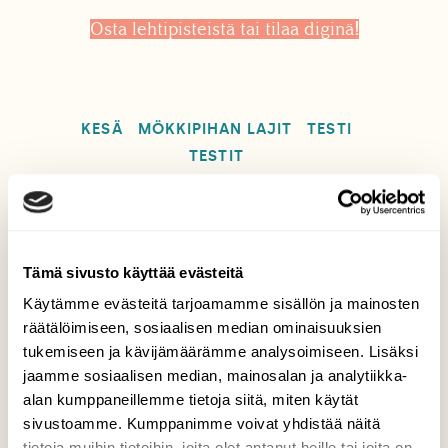
Osta lehtipisteistä tai tilaa diginä
!
KESÄ
MÖKKIPIHAN LAJIT
TESTI
TESTIT
Tilaa Suomen Luonto
Tämä sivusto käyttää evästeitä
Käytämme evästeitä tarjoamamme sisällön ja mainosten
Tue ajankohtaista ja asiantuntevaa
räätälöimiseen, sosiaalisen median ominaisuuksien
luonto- ja ympäristöjournalismia.
tukemiseen ja kävijämäärämme analysoimiseen. Lisäksi
Tilaa Suomen Luonto ja tule mukaan
jaamme sosiaalisen median, mainosalan ja analytiikka-
luonnonystävien joukkoon!
alan kumppaneillemme tietoja siitä, miten käytät
sivustoamme. Kumppanimme voivat yhdistää näitä
Alk. 3 numeroa 23,40 €.
tietoja muihin tietoihin, joita olet antanut heille tai joita on