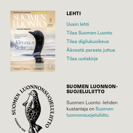
LEHTI
Uusin lehti
Tilaa Suomen Luonto
Tilaa digilukuoikeus
Äänestä parasta juttua
Tilaa uutiskirje
SUOMEN LUONNON­
SUOJELU­LIITTO
Suomen Luonto -lehden
Suomen
kustantaja on
luonnonsuojelu­liitto
.