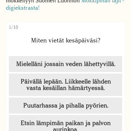
mökkeilyyn Suomen Luonnon
Mökkipihan lajit -
digiekstrasta!
1/10
Miten vietät kesäpäiväsi?
Mielelläni jossain veden lähettyvillä.
Päivällä lepään. Liikkeelle lähden
vasta kesäillan hämärtyessä.
Puutarhassa ja pihalla pyörien.
Etsin lämpimän paikan ja palvon
aurinkoa.