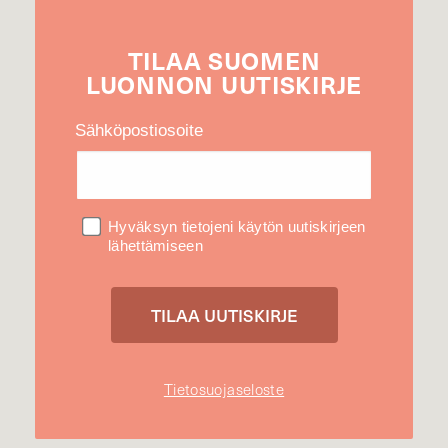
TILAA
SUOMEN
LUONNON
UUTIS­KIRJE
Sähköpostiosoite
Hyväksyn tietojeni käytön uutiskirjeen
lähettämiseen
Tietosuojaseloste