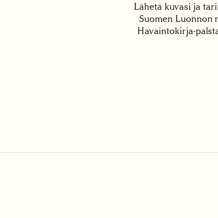
Lähetä kuvasi ja tari
Suomen Luonnon net
Havaintokirja-palst