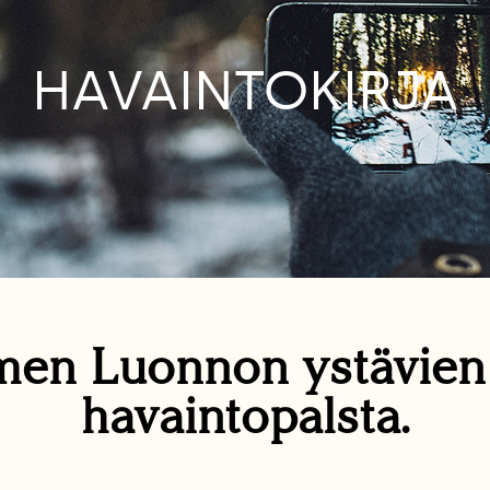
HAVAINTOKIRJA
en Luonnon ystävie
havaintopalsta.