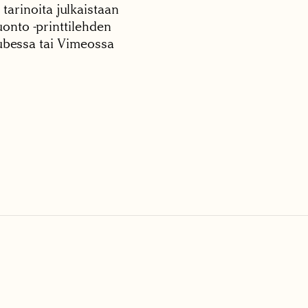
 tarinoita julkaistaan
onto -printtilehden
tubessa tai Vimeossa