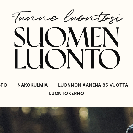
STÖ
NÄKÖKULMIA
LUONNON ÄÄNENÄ 85 VUOTTA
LUONTOKERHO