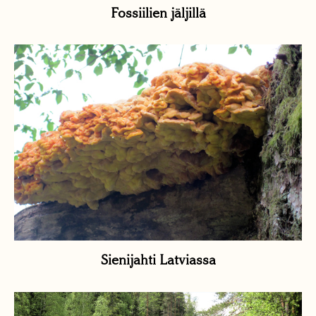
Fossiilien jäljillä
Sienijahti Latviassa