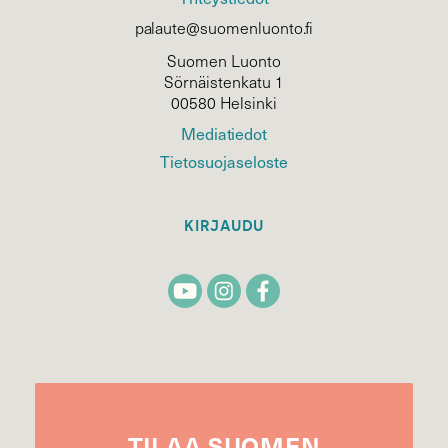
palaute@suomenluonto.fi
Suomen Luonto
Sörnäistenkatu 1
00580 Helsinki
Mediatiedot
Tietosuojaseloste
KIRJAUDU
TILAA
SUOMEN