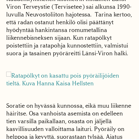
Viron Terveystie (Tervisetee) sai alkunsa 1990-
luvulla Neuvostoliiton hajotessa. Tarina kertoo,
että radan ostanut henkilö olisi päättänyt
hyödyntää hankintansa romumetallina
liikennebisneksen sijaan. Kun ratapölkyt
poistettiin ja ratapohja kunnostettiin, valmistui
suora ja tasainen pyöräreitti Länsi-Viron halki.
Soratie on hyvässä kunnossa, eikä muu liikenne
häiritse. Osa vanhoista asemista on edelleen
tien varsilla paikallaan, osasta on jäljellä
kasvillisuuden valloittama laituri. Pyöräily on
helppoa ja kevyttä, suorastaan tylsää. Ajatus