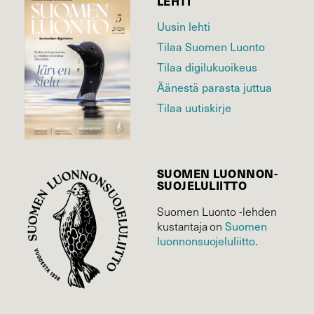
LEHTI
Uusin lehti
Tilaa Suomen Luonto
Tilaa digilukuoikeus
Äänestä parasta juttua
Tilaa uutiskirje
SUOMEN LUONNON­
SUOJELU­LIITTO
Suomen Luonto -lehden
Suomen
kustantaja on
luonnonsuojelu­liitto
.