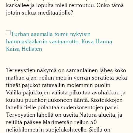
karkailee ja lopulta mieli rentoutuu. Onko tämä
jotain sukua meditaatiolle?
Terveystien näkymä on samanlainen lähes koko
matkan ajan: reilun metrin verran soratietä sekä
tiheät pajukot ratavallin molemmin puolin.
Välillä pajukkojen välistä pilkottaa avohakkuu ja
kuuluu puunkorjuukoneen ääntä. Kosteikkojen
lähellä tielle pölähtää sudenkorentojen parvi.
Terveystien lähellä on useita Natura-alueita, ja
reitiltä pääsee Marimetsän reilun 50
neliökilometrin suojelukohteelle. Siellä on