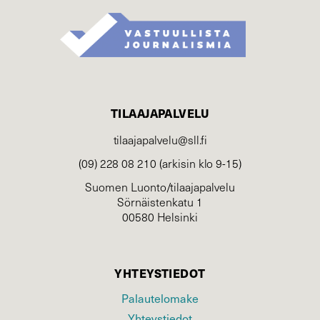
TILAAJAPALVELU
tilaajapalvelu@sll.fi
(09) 228 08 210 (arkisin klo 9-15)
Suomen Luonto/tilaajapalvelu
Sörnäistenkatu 1
00580 Helsinki
YHTEYSTIEDOT
Palautelomake
Yhteystiedot