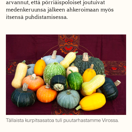
arvannut, että pörriäispoloiset joutuivat
medenkeruunsa jälkeen ahkeroimaan myös
itsensä puhdistamisessa.
Tällaista kurpitsasatoa tuli puutarhastamme Virossa.