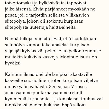
toivottomaksi ja hylkäsivät tai tappoivat
jälkeläisensä. Eivät pärjänneet myöskään ne
pesät, joille tarjottiin sellaista villikasvien
siitepölyä, johon oli sotkettu kurpitsan
siitepölystä uutettuja haitta-aineita.
Niinpä tutkijat suosittelevat, että laadukkaan
siitepölyravinnon takaamiseksi kurpitsan
viljelijät kylväisivät pelloille tai pellon reunoille
muitakin kukkivia kasveja. Monipuolisuus on
hyväksi.
Kainuun ilmasto ei ole lämpöä rakastaville
kasveille suosiollinen, joten kurpitsan viljelyni
on nykyään vähäistä. Sen sijaan Virossa
asuessamme puutarhassamme rehotti
kymmeniä kurpitsoita – ja kimalaiset touhusivat
innokkaasti niiden kukissa. Enpä silloin