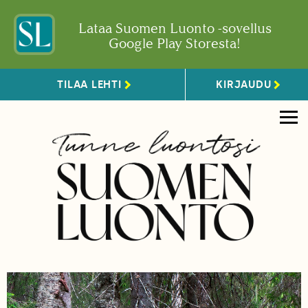
Lataa Suomen Luonto -sovellus
Google Play Storesta!
TILAA LEHTI
KIRJAUDU