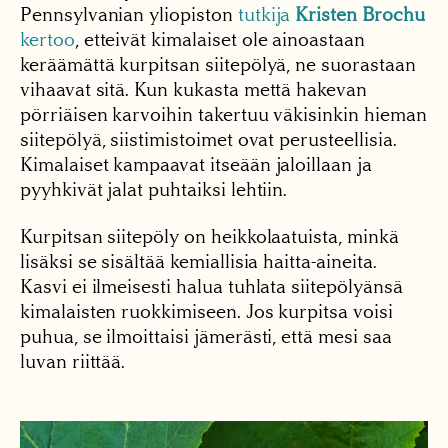
Pennsylvanian yliopiston
tutkija
Kristen Brochu
kertoo
, etteivät kimalaiset ole ainoastaan
keräämättä kurpitsan siitepölyä, ne suorastaan
vihaavat sitä. Kun kukasta mettä hakevan
pörriäisen karvoihin takertuu väkisinkin hieman
siitepölyä, siistimistoimet ovat perusteellisia.
Kimalaiset kampaavat itseään jaloillaan ja
pyyhkivät jalat puhtaiksi lehtiin.
Kurpitsan siitepöly on heikkolaatuista, minkä
lisäksi se sisältää kemiallisia haitta-aineita.
Kasvi ei ilmeisesti halua tuhlata siitepölyänsä
kimalaisten ruokkimiseen. Jos kurpitsa voisi
puhua, se ilmoittaisi jämerästi, että mesi saa
luvan riittää.