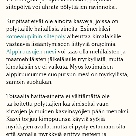
siitepölyä voi uhrata pölyttäjien ravinnoksi.
Kurpitsat eivät ole ainoita kasveja, joissa on
pölyttäjille haitallisia aineita. Esimerkiksi
komealupiinin siitepöly
aiheuttaa kimalaisille
vastaavia lisääntymiseen liittyviä ongelmia.
Alppiruusujen mesi
voi taas olla mehiläisten ja
maamehiläisten jälkeläisille myrkyllistä, mutta
kimalaisiin se ei vaikuta. Myös kotimaisen
alppiruusumme suopursun mesi on myrkyllistä,
samoin suokukan.
Toisaalta haitta-aineita ei välttämättä ole
tarkoitettu pölyttäjien karsimiseksi vaan
kirvojen ja muiden kasvinsyöjien pään menoksi.
Kasvi torjuu kimppuunsa käyviä syöjiä
myrkkyjen avulla, mutta ei pysty estämään sitä,
että samalla myrkkyjä erittyy meteen ja