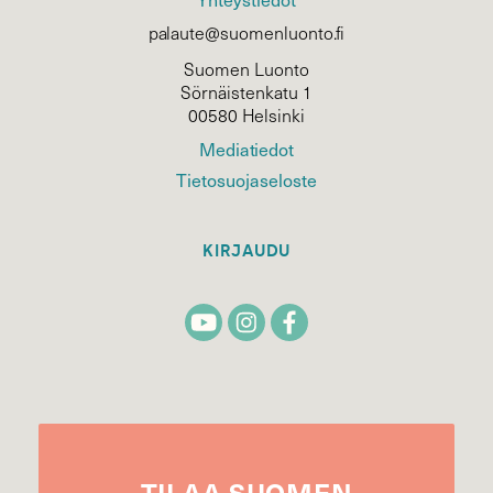
palaute@suomenluonto.fi
Suomen Luonto
Sörnäistenkatu 1
00580 Helsinki
Mediatiedot
Tietosuojaseloste
KIRJAUDU
TILAA
SUOMEN