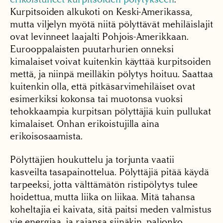
Kurpitsoiden alkukoti on Keski-Amerikassa,
mutta viljelyn myötä niitä pölyttävät mehiläislajit
ovat levinneet laajalti Pohjois-Amerikkaan.
Eurooppalaisten puutarhurien onneksi
kimalaiset voivat kuitenkin käyttää kurpitsoiden
mettä, ja niinpä meilläkin pölytys hoituu. Saattaa
kuitenkin olla, että pitkäsarvimehiläiset ovat
esimerkiksi kokonsa tai muotonsa vuoksi
tehokkaampia kurpitsan pölyttäjiä kuin pullukat
kimalaiset. Onhan erikoistujilla aina
erikoisosaamista.
Pölyttäjien houkuttelu ja torjunta vaatii
kasveilta tasapainottelua. Pölyttäjiä pitää käydä
tarpeeksi, jotta välttämätön ristipölytys tulee
hoidettua, mutta liika on liikaa. Mitä tahansa
koheltajia ei kaivata, sitä paitsi meden valmistus
vie energiaa, ja rajansa siinäkin, paljonko