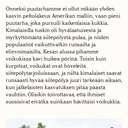
Onneksi puutarhamme ei ollut mikään yhden
kasvin peltolakeus Amerikan malliin, vaan pieni
puutarha, joka pursuili kaikenlaisia kukkia.
Kimalaisilla tuskin oli hyvälaatuisesta ja
myrkyttömästä siitepölystä pulaa, ja niiden
populaatiot vaikuttivatkin runsailta ja
elinvoimaisilta. Kesän alussa pihamme
voikukissa kävi huikea pörinä. Toisin kuin
kurpitsat, voikukat ovat höveleitä
siitepölytarjoiluissaan, ja niiltä kimalaiset saavat
runsaasti hyvää siitepölyä juuri tärkeään aikaan,
kun jälkeläisten kasvatuksen pitää päästä
vauhtiin. Olisikin toivottavaa, että ihmiset
suosisivat eivätkä suinkaan hävittäisi voikukkia.