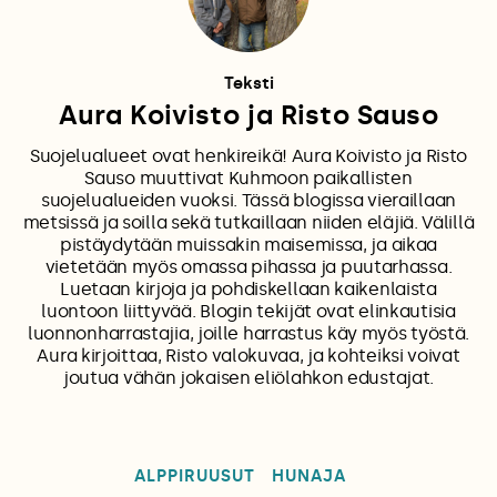
Teksti
Aura Koivisto ja Risto Sauso
Suojelualueet ovat henkireikä! Aura Koivisto ja Risto
Sauso muuttivat Kuhmoon paikallisten
suojelualueiden vuoksi. Tässä blogissa vieraillaan
metsissä ja soilla sekä tutkaillaan niiden eläjiä. Välillä
pistäydytään muissakin maisemissa, ja aikaa
vietetään myös omassa pihassa ja puutarhassa.
Luetaan kirjoja ja pohdiskellaan kaikenlaista
luontoon liittyvää. Blogin tekijät ovat elinkautisia
luonnonharrastajia, joille harrastus käy myös työstä.
Aura kirjoittaa, Risto valokuvaa, ja kohteiksi voivat
joutua vähän jokaisen eliölahkon edustajat.
ALPPIRUUSUT
HUNAJA