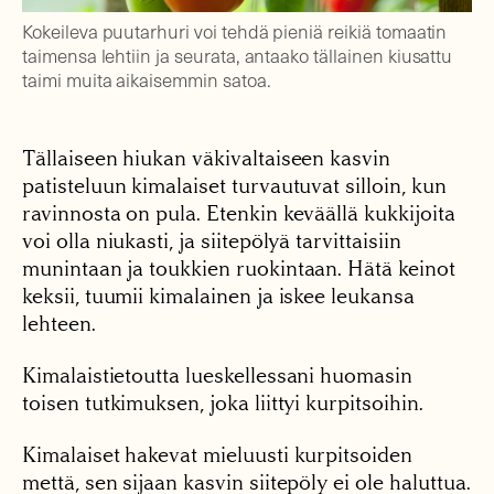
Kokeileva puutarhuri voi tehdä pieniä reikiä tomaatin
taimensa lehtiin ja seurata, antaako tällainen kiusattu
taimi muita aikaisemmin satoa.
Tällaiseen hiukan väkivaltaiseen kasvin
patisteluun kimalaiset turvautuvat silloin, kun
ravinnosta on pula. Etenkin keväällä kukkijoita
voi olla niukasti, ja siitepölyä tarvittaisiin
munintaan ja toukkien ruokintaan. Hätä keinot
keksii, tuumii kimalainen ja iskee leukansa
lehteen.
Kimalaistietoutta lueskellessani huomasin
toisen tutkimuksen, joka liittyi kurpitsoihin.
Kimalaiset hakevat mieluusti kurpitsoiden
mettä, sen sijaan kasvin siitepöly ei ole haluttua.