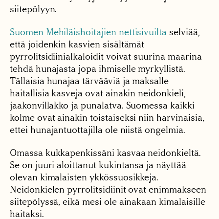
siitepölyyn.
Suomen Mehiläishoitajien nettisivuilta
selviää,
että joidenkin kasvien sisältämät
pyrrolitsidiinialkaloidit voivat suurina määrinä
tehdä hunajasta jopa ihmiselle myrkyllistä.
Tällaisia hunajaa tärvääviä ja maksalle
haitallisia kasveja ovat ainakin neidonkieli,
jaakonvillakko ja punalatva. Suomessa kaikki
kolme ovat ainakin toistaiseksi niin harvinaisia,
ettei hunajantuottajilla ole niistä ongelmia.
Omassa kukkapenkissäni kasvaa neidonkieltä.
Se on juuri aloittanut kukintansa ja näyttää
olevan kimalaisten ykkössuosikkeja.
Neidonkielen pyrrolitsidiinit ovat enimmäkseen
siitepölyssä, eikä mesi ole ainakaan kimalaisille
haitaksi.