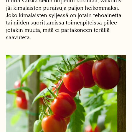
mutta vaikka sekin nopeutti kukintaa, vaikutus
jäi kimalaisten puraisuja paljon heikommaksi.
Joko kimalaisten syljessä on jotain tehoainetta
tai niiden suorittamissa toimenpiteissä piilee
jotakin muuta, mitä ei partakoneen terällä
saavuteta.