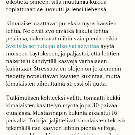
oikotietä onneen, sillä muutamia kukkia
roplattuaan se luovutti ja lensi tiehensä.
Kimalaiset saattavat pureksia myös kasvien
lehtiä. Ne eivät syö eivätkä kiikuta lehtiä
pesiinsä, nakertavat niihin vain pieniä reikiä.
Sveitsiläiset tutkijat alkoivat selvittää
syytä
moiseen käytökseen, ja paljastui, että lehtien
nakertelu kiihdyttää kasveja varhaiseen
kukintaan. Stressaavien olojen on jo aiemmin
tiedetty nopeuttavan kasvien kukintaa, mutta
kimalaisten aiheuttama stressi oli uutta.
Tutkimuksen kohteeksi valittu tomaatti kukki
kimalaisten käsittelyn myötä jopa 30 päivää
etuajassa. Mustasinapin kukinta aikaistui 16
päivällä. Tutkijat jäljittelivät kimalaisten tekosia
tekemällä itse kasvien lehtiin pieniä viiltoja,