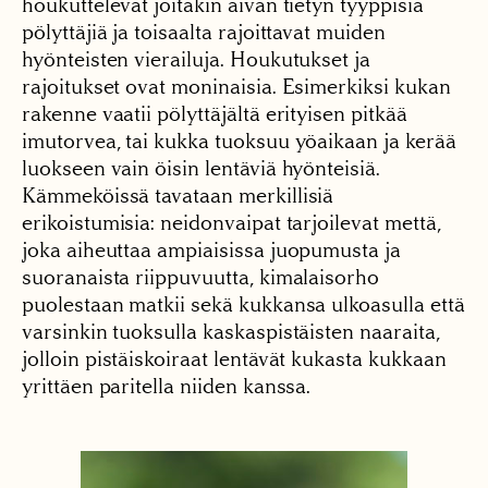
houkuttelevat joitakin aivan tietyn tyyppisiä
pölyttäjiä ja toisaalta rajoittavat muiden
hyönteisten vierailuja. Houkutukset ja
rajoitukset ovat moninaisia. Esimerkiksi kukan
rakenne vaatii pölyttäjältä erityisen pitkää
imutorvea, tai kukka tuoksuu yöaikaan ja kerää
luokseen vain öisin lentäviä hyönteisiä.
Kämmeköissä tavataan merkillisiä
erikoistumisia: neidonvaipat tarjoilevat mettä,
joka aiheuttaa ampiaisissa juopumusta ja
suoranaista riippuvuutta, kimalaisorho
puolestaan matkii sekä kukkansa ulkoasulla että
varsinkin tuoksulla kaskaspistäisten naaraita,
jolloin pistäiskoiraat lentävät kukasta kukkaan
yrittäen paritella niiden kanssa.