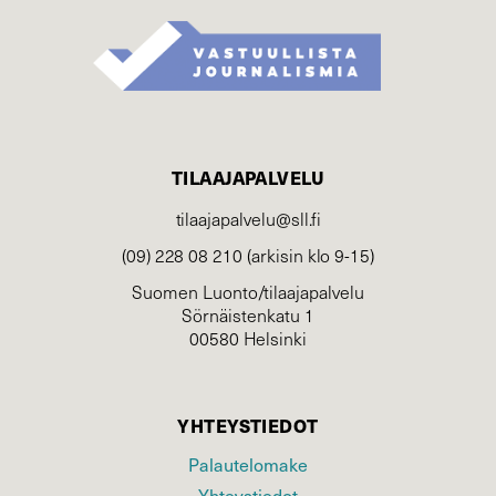
TILAAJAPALVELU
tilaajapalvelu@sll.fi
(09) 228 08 210 (arkisin klo 9-15)
Suomen Luonto/tilaajapalvelu
Sörnäistenkatu 1
00580 Helsinki
YHTEYSTIEDOT
Palautelomake
Yhteystiedot