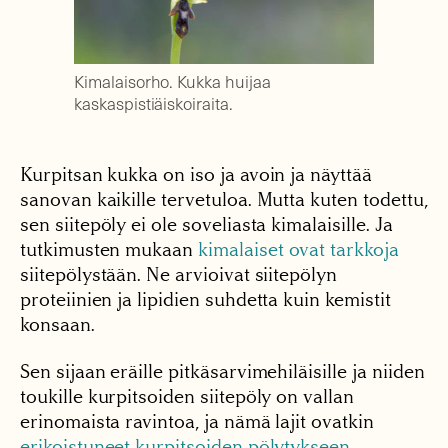
Kimalaisorho. Kukka huijaa
kaskaspistiäiskoiraita.
Kurpitsan kukka on iso ja avoin ja näyttää
sanovan kaikille tervetuloa. Mutta kuten todettu,
sen siitepöly ei ole soveliasta kimalaisille. Ja
tutkimusten mukaan
kimalaiset ovat tarkkoja
siitepölystään. Ne arvioivat siitepölyn
proteiinien ja lipidien suhdetta kuin kemistit
konsaan.
Sen sijaan eräille pitkäsarvimehiläisille ja niiden
toukille kurpitsoiden siitepöly on vallan
erinomaista ravintoa, ja nämä lajit ovatkin
erikoistuneet kurpitsoiden pölytykseen
.