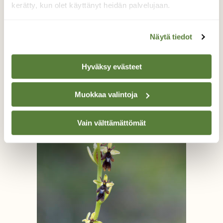
juopoteltavaa.
kerätty, kun olet käyttänyt heidän palvelujaan.
Näytä tiedot
Hyväksy evästeet
Muokkaa valintoja
Vain välttämättömät