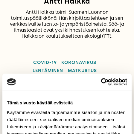
Antti Halkka
Antti Halkka toimii Suomen Luonnon
toimituspäällikkönä. Hän kirjoittaa lehteen ja sen
verkkosivuille luonto- ja ympäristöaiheista. Sää- ja
ilmastoasiat ovat yksi kiinnostuksen kohteista.
Halkka on koulutukseltaan ekologi (FT).
COVID-19
KORONAVIRUS
LENTÄMINEN
MATKUSTUS
Tämä sivusto käyttää evästeitä
Tilaa Suomen Luonto
Käytämme evästeitä tarjoamamme sisällön ja mainosten
Tue ajankohtaista ja asiantuntevaa
räätälöimiseen, sosiaalisen median ominaisuuksien
luonto- ja ympäristöjournalismia.
tukemiseen ja kävijämäärämme analysoimiseen. Lisäksi
Tilaa Suomen Luonto ja tule mukaan
jaamme sosiaalisen median, mainosalan ja analytiikka-