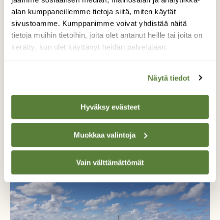
luonnonystävien joukkoon!
alan kumppaneillemme tietoja siitä, miten käytät
sivustoamme. Kumppanimme voivat yhdistää näitä
Alk. 3 numeroa 23,40 €.
tietoja muihin tietoihin, joita olet antanut heille tai joita on
kerätty, kun olet käyttänyt heidän palvelujaan.
Tilaa nyt!
Näytä tiedot
Hyväksy evästeet
Samalta kirjoittajalta
Muokkaa valintoja
Vain välttämättömät