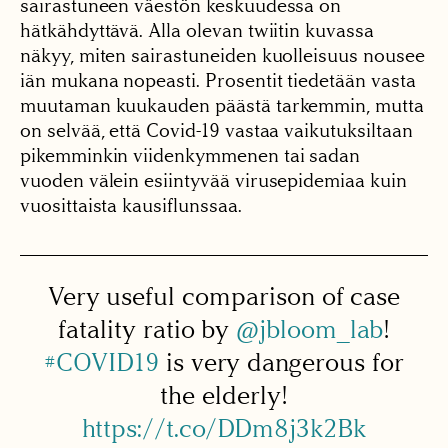
sairastuneen väestön keskuudessa on
hätkähdyttävä. Alla olevan twiitin kuvassa
näkyy, miten sairastuneiden kuolleisuus nousee
iän mukana nopeasti. Prosentit tiedetään vasta
muutaman kuukauden päästä tarkemmin, mutta
on selvää, että Covid-19 vastaa vaikutuksiltaan
pikemminkin viidenkymmenen tai sadan
vuoden välein esiintyvää virusepidemiaa kuin
vuosittaista kausiflunssaa.
Very useful comparison of case
fatality ratio by
@jbloom_lab
!
#COVID19
is very dangerous for
the elderly!
https://t.co/DDm8j3k2Bk