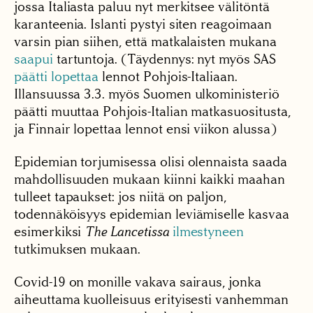
jossa Italiasta paluu nyt merkitsee välitöntä
karanteenia. Islanti pystyi siten reagoimaan
varsin pian siihen, että matkalaisten mukana
saapui
tartuntoja. (Täydennys: nyt myös SAS
päätti lopettaa
lennot Pohjois-Italiaan.
Illansuussa 3.3. myös Suomen ulkoministeriö
päätti muuttaa Pohjois-Italian matkasuositusta,
ja Finnair lopettaa lennot ensi viikon alussa)
Epidemian torjumisessa olisi olennaista saada
mahdollisuuden mukaan kiinni kaikki maahan
tulleet tapaukset: jos niitä on paljon,
todennäköisyys epidemian leviämiselle kasvaa
esimerkiksi
The Lancetissa
ilmestyneen
tutkimuksen mukaan.
Covid-19 on monille vakava sairaus, jonka
aiheuttama kuolleisuus erityisesti vanhemman