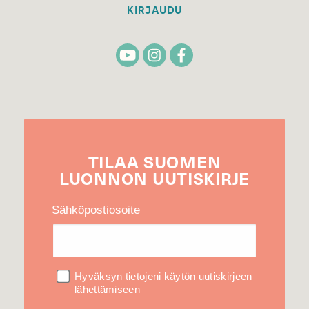
KIRJAUDU
TILAA
SUOMEN
LUONNON
UUTIS­KIRJE
Sähköpostiosoite
Hyväksyn tietojeni käytön uutiskirjeen
lähettämiseen