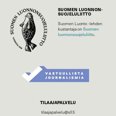
SUOMEN LUONNON­
SUOJELU­LIITTO
Suomen Luonto -lehden
Suomen
kustantaja on
luonnonsuojelu­liitto
.
TILAAJAPALVELU
tilaajapalvelu@sll.fi