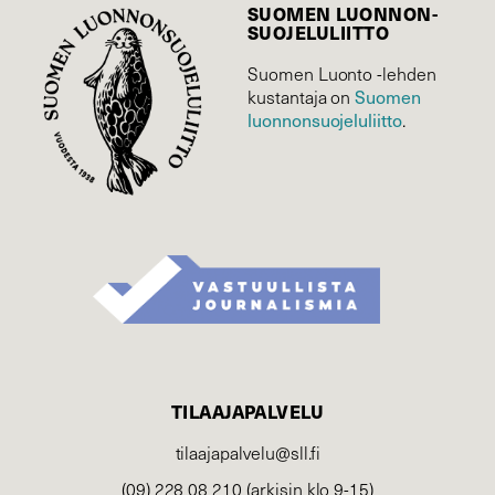
SUOMEN LUONNON­
SUOJELU­LIITTO
Suomen Luonto -lehden
Suomen
kustantaja on
luonnonsuojelu­liitto
.
TILAAJAPALVELU
tilaajapalvelu@sll.fi
(09) 228 08 210 (arkisin klo 9-15)