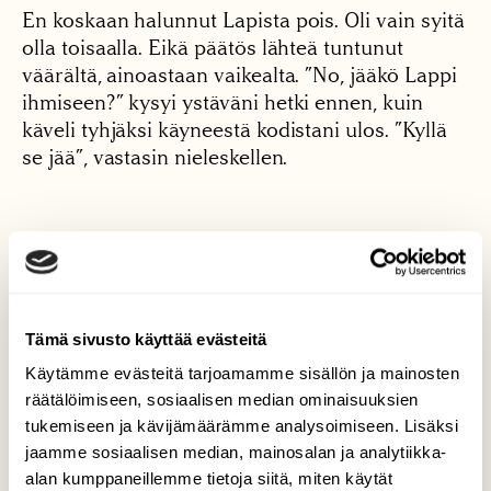
En koskaan halunnut Lapista pois. Oli vain syitä
olla toisaalla. Eikä päätös lähteä tuntunut
väärältä, ainoastaan vaikealta. ”No, jääkö Lappi
ihmiseen?” kysyi ystäväni hetki ennen, kuin
käveli tyhjäksi käyneestä kodistani ulos. ”Kyllä
se jää”, vastasin nieleskellen.
Tämä sivusto käyttää evästeitä
Käytämme evästeitä tarjoamamme sisällön ja mainosten
Teksti
räätälöimiseen, sosiaalisen median ominaisuuksien
Krista Ylinen
tukemiseen ja kävijämäärämme analysoimiseen. Lisäksi
jaamme sosiaalisen median, mainosalan ja analytiikka-
Krista Ylinen on Etelä-Suomessa asuva, mutta
alan kumppaneillemme tietoja siitä, miten käytät
sielunsa pohjoiseen unohtanut valokuvaaja. Hän vie