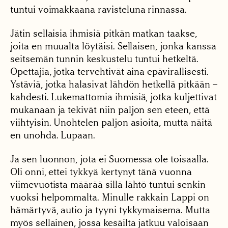
tuntui voimakkaana ravisteluna rinnassa.
Jätin sellaisia ihmisiä pitkän matkan taakse,
joita en muualta löytäisi. Sellaisen, jonka kanssa
seitsemän tunnin keskustelu tuntui hetkeltä.
Opettajia, jotka tervehtivät aina epävirallisesti.
Ystäviä, jotka halasivat lähdön hetkellä pitkään –
kahdesti. Lukemattomia ihmisiä, jotka kuljettivat
mukanaan ja tekivät niin paljon sen eteen, että
viihtyisin. Unohtelen paljon asioita, mutta näitä
en unohda. Lupaan.
Ja sen luonnon, jota ei Suomessa ole toisaalla.
Oli onni, ettei tykkyä kertynyt tänä vuonna
viimevuotista määrää sillä lähtö tuntui senkin
vuoksi helpommalta. Minulle rakkain Lappi on
hämärtyvä, autio ja tyyni tykkymaisema. Mutta
myös sellainen, jossa kesäilta jatkuu valoisaan