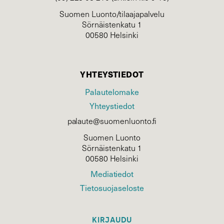
Suomen Luonto/tilaajapalvelu
Sörnäistenkatu 1
00580 Helsinki
YHTEYSTIEDOT
Palautelomake
Yhteystiedot
palaute@suomenluonto.fi
Suomen Luonto
Sörnäistenkatu 1
00580 Helsinki
Mediatiedot
Tietosuojaseloste
KIRJAUDU