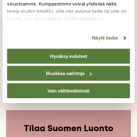
lukijat Suomen luontoon, maisemiin ja hetkiin, joiden
sivustoamme. Kumppanimme voivat yhdistää näitä
mittaamattoman arvon hän haluaisi jokaisen
tietoja muihin tietoihin, joita olet antanut heille tai joita on
suomalaisen näkevän. Vuosi(a) pohjoisessa -blogissa
kerätty, kun olet käyttänyt heidän palvelujaan.
Krista kuvailee työtään ammattiluontokuvaajana ja
jakaa kertomuksia valokuvien takaa.
www.instagram.com/krista_ylinen
Näytä tiedot
www.facebook.com/kristaylinenphotography
Hyväksy evästeet
KRISTA YLINEN
Muokkaa valintoja
KRISTA YLINEN PHOTOGRAPHY
KYLLÄ SE JÄÄ
MUUTTO
Vain välttämättömät
VUOSI(A) POHJOISESSA
Tilaa Suomen Luonto