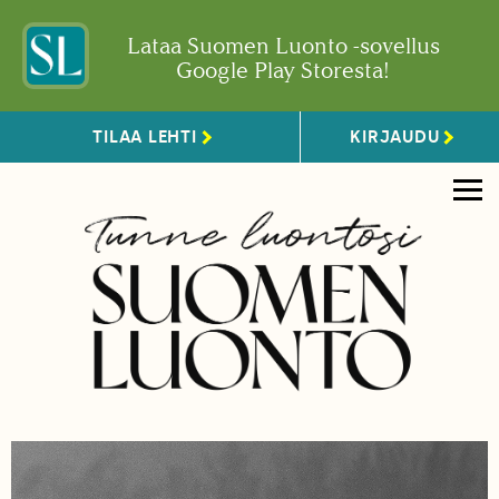
Lataa Suomen Luonto -sovellus
Google Play Storesta!
TILAA LEHTI
KIRJAUDU