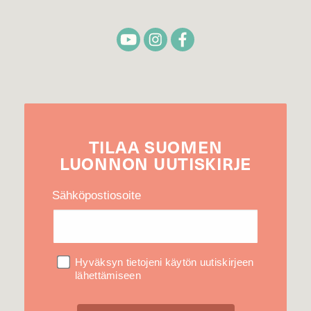
TILAA
SUOMEN
LUONNON
UUTIS­KIRJE
Sähköpostiosoite
Hyväksyn tietojeni käytön uutiskirjeen
lähettämiseen