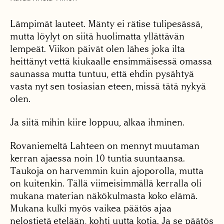
Lämpimät lauteet. Mänty ei rätise tulipesässä,
mutta löylyt on siitä huolimatta yllättävän
lempeät. Viikon päivät olen lähes joka ilta
heittänyt vettä kiukaalle ensimmäisessä omassa
saunassa mutta tuntuu, että ehdin pysähtyä
vasta nyt sen tosiasian eteen, missä tätä nykyä
olen.
Ja siitä mihin kiire loppuu, alkaa ihminen.
Rovaniemeltä Lahteen on mennyt muutaman
kerran ajaessa noin 10 tuntia suuntaansa.
Taukoja on harvemmin kuin ajoporolla, mutta
on kuitenkin. Tällä viimeisimmällä kerralla oli
mukana materian näkökulmasta koko elämä.
Mukana kulki myös vaikea päätös ajaa
nelostietä etelään, kohti uutta kotia. Ja se päätös