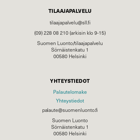
TILAAJAPALVELU
tilaajapalvelu@sll.fi
(09) 228 08 210 (arkisin klo 9-15)
Suomen Luonto/tilaajapalvelu
Sörnäistenkatu 1
00580 Helsinki
YHTEYSTIEDOT
Palautelomake
Yhteystiedot
palaute@suomenluonto.fi
Suomen Luonto
Sörnäistenkatu 1
00580 Helsinki