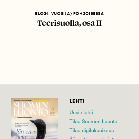
BLOGI: VUOSI(A) POHJOISESSA
Teerisuolla, osa II
LEHTI
Uusin lehti
Tilaa Suomen Luonto
Tilaa digilukuoikeus
Äänestä parasta juttua