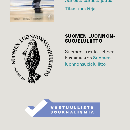
Tilaa uutiskirje
SUOMEN LUONNON­
SUOJELU­LIITTO
Suomen Luonto -lehden
Suomen
kustantaja on
luonnonsuojelu­liitto
.