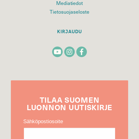
Mediatiedot
Tietosuojaseloste
KIRJAUDU
TILAA
SUOMEN
LUONNON
UUTIS­KIRJE
Sähköpostiosoite