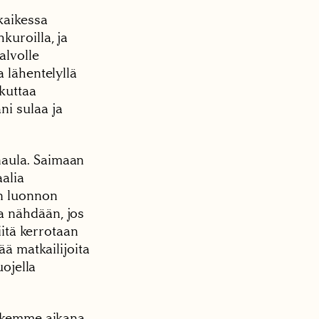
kaikessa
kuroilla, ja
alvolle
a lähentelyllä
kuttaa
ni sulaa ja
naula. Saimaan
aalia
än luonnon
a nähdään, jos
iitä kerrotaan
ää matkailijoita
uojella
etkemme aikana