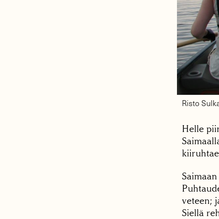
Risto Sulk
Helle pii
Saimaall
kiiruhta
Saimaan 
Puhtauden
veteen; j
Siellä re