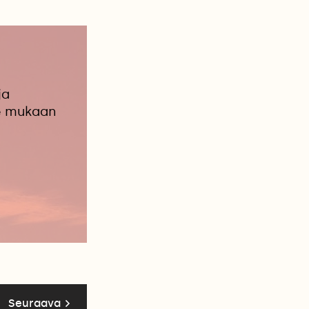
ja
le mukaan
Seuraava