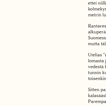
ettei nii
kolmekym
metrin lu
Rantavesi
alkuperä
Suomessa
mutta tä
Utelias ”
lomasta 
vedestä 
tunnin ku
toisenkin
Sitten pa
kalasääsk
Parempaa