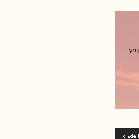
ymp
Edel