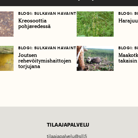
BLOGI: SULKAVAN HAVAINTOVIHKO
BLOGI: 
Kreosoottia
Harajuu
pohjavedessä
BLOGI: SULKAVAN HAVAINTOVIHKO
BLOGI: 
Joutsen
Maakotk
rehevöitymishaittojen
takaisin
torjujana
TILAAJAPALVELU
tilaajapalvelu@sll.fi