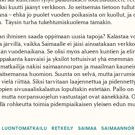
yksi kuutti jäänyt verkkoon. Jo seitsemäs tietoon tullu
nä – ehkä jo puolet vuoden poikasista on kuollut, ja 
. Täysin turha tukehtumiskuolema tämäkin.
an ihmisen saada oppimaan uusia tapoja? Kalastaa v
a järvillä, vaikka Saimaalle ei jäisi ainoatakaan verkk
än vuodenaikana. Se olisi myös alueen kuntien ja elin
pakanta kasvaisi ja yksilöt tottuisivat yhä enemmän 
matkailija näkisi saimaannorpan ja maailman kaunein
saitsemansa huomion. Suunta on selvä, mutta jarrum
 vielä riittää. Siksi tarvitaan laajennettua ja pidennett
ppien sivusaaliskalastus lopultakin estetään. Pallo on 
 mutta norpansuojelun vastustajat ovat äänekkäitä. 
illä rohkeutta toimia pidempiaikaisen yleisen edun mu
LUONTOMATKAILU
RETKEILY
SAIMAA
SAIMAANNOR