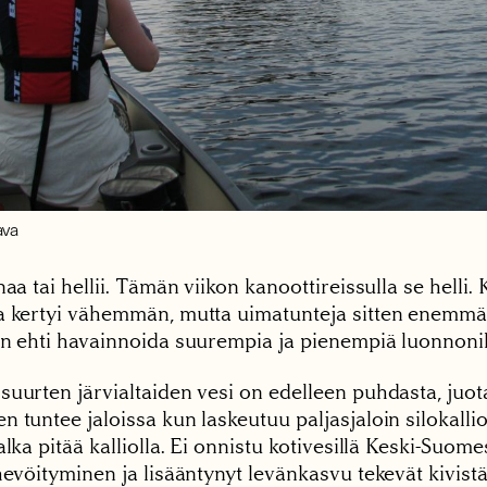
ava
naa tai hellii. Tämän viikon kanoottireissulla se helli.
a kertyi vähemmän, mutta uimatunteja sitten enemmän.
en ehti havainnoida suurempia ja pienempiä luonnoni
suurten järvialtaiden vesi on edelleen puhdasta, juot
 tuntee jaloissa kun laskeutuu paljasjaloin silokallio
alka pitää kalliolla. Ei onnistu kotivesillä Keski-Suom
hevöityminen ja lisääntynyt levänkasvu tekevät kivistä 