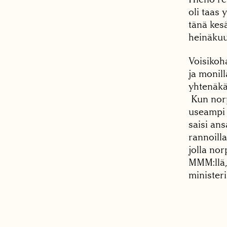
oli taas 
tänä kesä
heinäkuu
Voisikoh
ja monill
yhtenäkä
Kun norp
useampi 
saisi an
rannoilla
jolla nor
MMM:llä,
minister