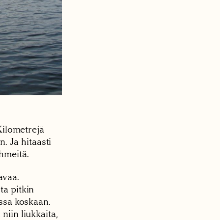
 Kilometrejä
 Ja hitaasti
hmeitä.
avaa.
ta pitkin
essa koskaan.
niin liukkaita,