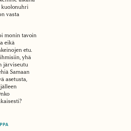
t kuolonuhri
on vasta
oi monin tavoin
oa eikä
keinojen etu.
ihmisiin, yhä
 järviseutu
iehiä Samaan
yä asetusta,
jälleen
Onko
kaisesti?
PPA