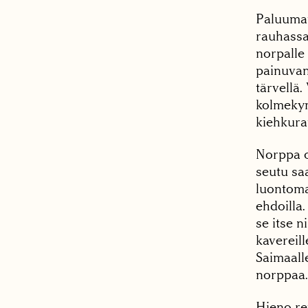
Paluumat
rauhassa
norpalle 
painuvan 
tärvellä
kolmekym
kiehkura
Norppa o
seutu saa
luontoma
ehdoilla
se itse n
kavereill
Saimaalle
norppaa.
Hieno re