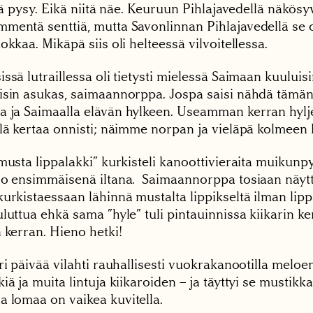
llä pysy. Eikä niitä näe. Keuruun Pihlajavedellä näkös
mentä senttiä, mutta Savonlinnan Pihlajavedellä se 
okkaa. Mikäpä siis oli helteessä vilvoitellessa.
ssä lutraillessa oli tietysti mielessä Saimaan kuuluisi
isin asukas, saimaannorppa. Jospa saisi nähdä tämän
 ja Saimaalla elävän hylkeen. Useamman kerran hylje
llä kertaa onnisti; näimme norpan ja vieläpä kolmeen 
musta lippalakki” kurkisteli kanoottivieraita muikunp
jo ensimmäisenä iltana. Saimaannorppa tosiaan näy
kurkistaessaan lähinnä mustalta lippikseltä ilman li
luttua ehkä sama ”hyle” tuli pintauinnissa kiikarin ke
 kerran. Hieno hetki!
ri päivää vilahti rauhallisesti vuokrakanootilla meloen
iä ja muita lintuja kiikaroiden – ja täyttyi se mustikk
 lomaa on vaikea kuvitella.