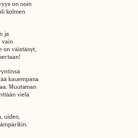
yvyys on noin
oli kolmen
n ja
 vain
 on väistänyt,
kertaan!
yyntinsä
ttää kauempana
ppaa. Muutaman
nttään vielä
, uiden,
aämpärikin.