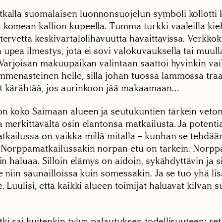
kalla suomalaisen luonnonsuojelun symboli köllötti 
 komean kallion kupeella. Tumma turkki vaaleilla kieh
tervettä keskivartalolihavuutta havaittavissa. Verkkok
upea ilmestys, jota ei sovi valokuvauksella tai muull
. Varjoisan makuupaikan valintaan saattoi hyvinkin vai
menasteinen helle, sillä johan tuossa lämmössä traa
t kärähtää, jos aurinkoon jää makaamaan…
n koko Saimaan alueen ja seutukuntien tärkein veto
 merkittävältä osin elantonsa matkailusta. Ja potenti
tkailussa on vaikka millä mitalla – kunhan se tehdä
. Norppamatkailussakin norpan etu on tärkein. Norpp
iin haluaa. Silloin elämys on aidoin, sykähdyttävin ja s
e niin saunailloissa kuin somessakin. Ja se tuo yhä lis
. Luulisi, että kaikki alueen toimijat haluavat kilvan s
tki sai kuitenkin tylyn palautuksen todellisuuteen; r