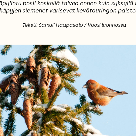
äpylintu pesii keskellä talvea ennen kuin syksyllä
käpyjen siemenet varisevat kevätauringon paistee
Teksti: Samuli Haapasalo / Vuosi luonnossa