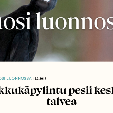
SI LUONNOSSA
19.2.2019
kkukäpylintu pesii kes
talvea