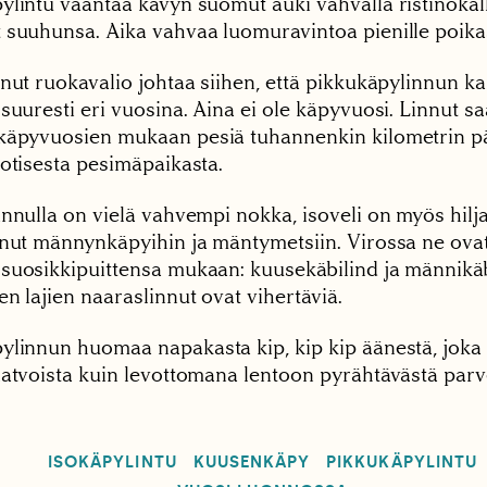
ylintu vääntää kävyn suomut auki vahvalla ristinokal
 suuhunsa. Aika vahvaa luomuravintoa pienille poikas
nut ruokavalio johtaa siihen, että pikkukäpylinnun ka
suuresti eri vuosina. Aina ei ole käpyvuosi. Linnut sa
käpyvuosien mukaan pesiä tuhannenkin kilometrin p
uotisesta pesimäpaikasta.
innulla on vielä vahvempi nokka, isoveli on myös hilj
unut männynkäpyihin ja mäntymetsiin. Virossa ne ova
suosikkipuittensa mukaan: kuusekäbilind ja männikäb
n lajien naaraslinnut ovat vihertäviä.
ylinnun huomaa napakasta kip, kip kip äänestä, joka 
latvoista kuin levottomana lentoon pyrähtävästä parv
ISOKÄPYLINTU
KUUSENKÄPY
PIKKUKÄPYLINTU