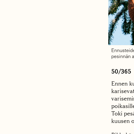
Ennusteide
pesinnän a
50/365
Ennen kui
kariseva
varisemin
poikasil
Toki pes
kuusen o