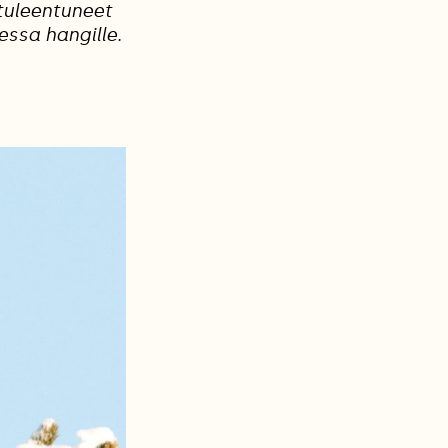
 tuleentuneet
ssa hangille.