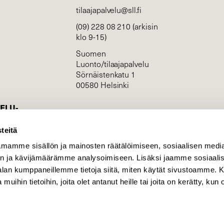
tilaajapalvelu@sll.fi
(09) 228 08 210 (arkisin
klo 9-15)
Suomen
Luonto/tilaajapalvelu
Sörnäistenkatu 1
00580 Helsinki
ELU­
YHTEYSTIEDOT
teitä
ntaja on
Palautelomake
mamme sisällön ja mainosten räätälöimiseen, sosiaalisen medi
Yhteystiedot
n ja kävijämäärämme analysoimiseen. Lisäksi jaamme sosiaali
palaute@suomenluonto.fi
-alan kumppaneillemme tietoja siitä, miten käytät sivustoamme
Suomen Luonto
 muihin tietoihin, joita olet antanut heille tai joita on kerätty, kun 
Sörnäistenkatu 1
00580 Helsinki
Mediatiedot