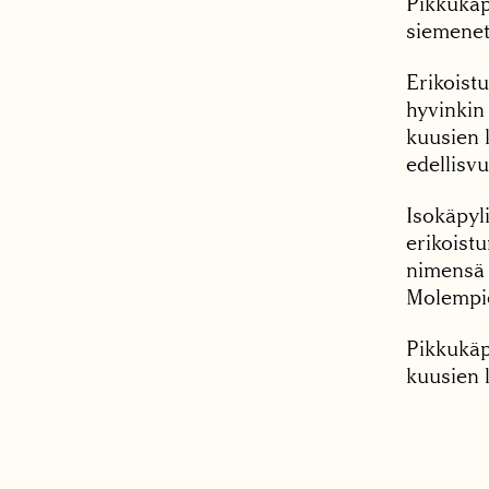
Pikkukäp
siemenet
Erikoistu
hyvinkin 
kuusien 
edellisv
Isokäpyl
erikoist
nimensä 
Molempie
Pikkukäp
kuusien 