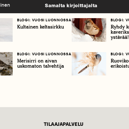
Samalta kirjoittajalta
linen
BLOGI: VUOSI LUONNOSSA
BLOGI: 
Kultainen keltasirkku
Ryhdy k
kaveriks
ystävää!
BLOGI: VUOSI LUONNOSSA
BLOGI: 
Merisirri on aivan
Ruoviko
uskomaton talvehtija
erikoist
TILAAJAPALVELU