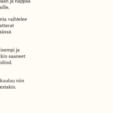
laan ja nappaa
ille.
nta vaihtelee
attavat
äässä
aisempi ja
tkin saaneet
ilind.
kuuluu niin
estakin.