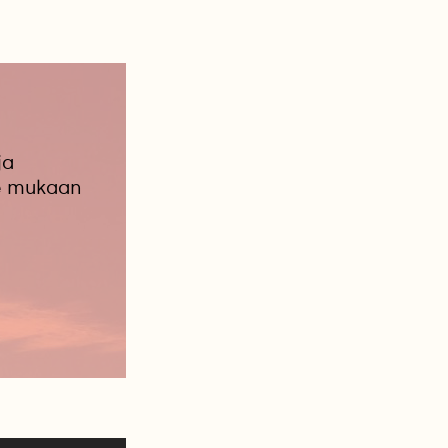
ja
le mukaan