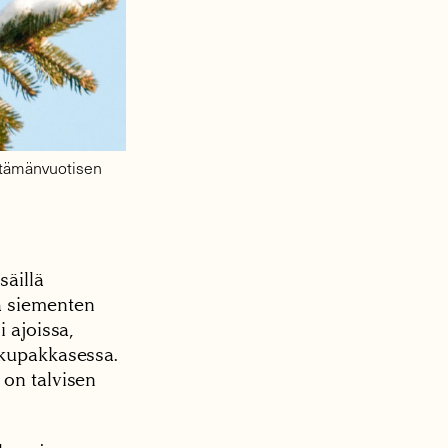
 tämänvuotisen
säillä
ä siementen
 ajoissa,
kkupakkasessa.
 on talvisen