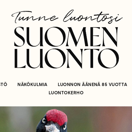
STÖ
NÄKÖKULMIA
LUONNON ÄÄNENÄ 85 VUOTTA
LUONTOKERHO