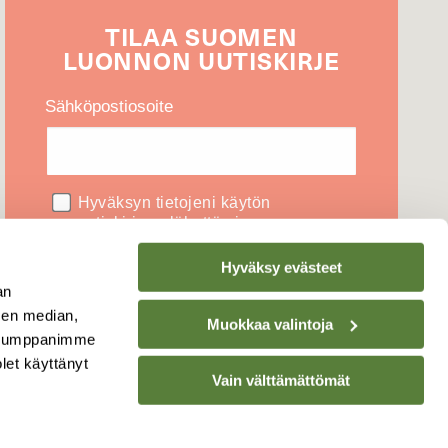
TILAA
SUOMEN
LUONNON
UUTIS­KIRJE
Sähköpostiosoite
Hyväksyn tietojeni käytön
uutiskirjeen lähettämiseen
Hyväksy evästeet
an
sen median,
Muokkaa valintoja
. Kumppanimme
Tietosuojaseloste
olet käyttänyt
Vain välttämättömät