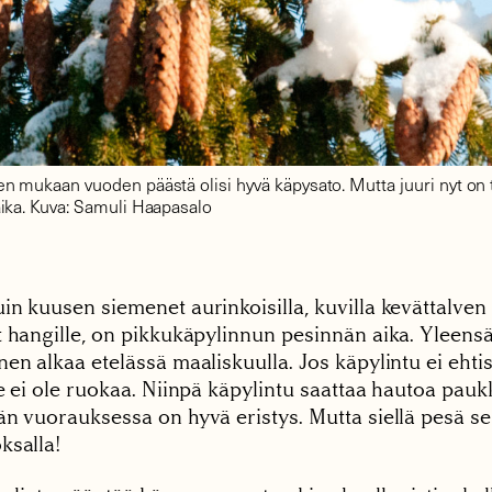
n mukaan vuoden päästä olisi hyvä käpysato. Mutta juuri nyt on
ika. Kuva: Samuli Haapasalo
n kuusen siemenet aurinkoisilla, kuvilla kevättalven 
t hangille, on pikkukäpylinnun pesinnän aika. Yleens
en alkaa etelässä maaliskuulla. Jos käpylintu ei ehtisi
le ei ole ruokaa. Niinpä käpylintu saattaa hautoa pau
än vuorauksessa on hyvä eristys. Mutta siellä pesä se
ksalla!