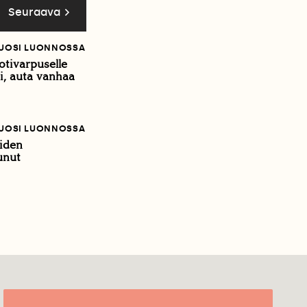
Seuraava
VUOSI LUONNOSSA
otivarpuselle
i, auta vanhaa
VUOSI LUONNOSSA
iden
unut