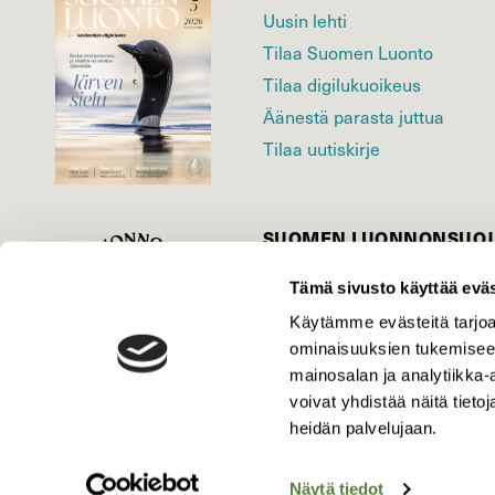
Uusin lehti
Tilaa Suomen Luonto
Tilaa digilukuoikeus
Äänestä parasta juttua
Tilaa uutiskirje
SUOMEN LUONNON­SUOJ
LIITTO
Tämä sivusto käyttää eväs
Suomen Luonto -lehden kusta
Suomen luonnonsuojelu­liitto
.
Käytämme evästeitä tarjoa
ominaisuuksien tukemisee
mainosalan ja analytiikka
voivat yhdistää näitä tietoja
heidän palvelujaan.
Näytä tiedot