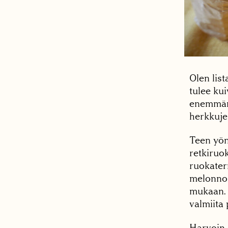
Olen lis
tulee kui
enemmänk
herkkuje
Teen yön
retkiruok
ruokaterm
melonnoi
mukaan. 
valmiita 
Harvoin 