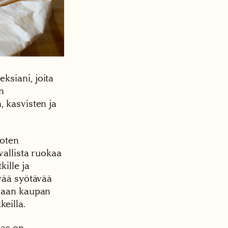
ksiani, joita
n
, kasvisten ja
joten
vallista ruokaa
kille ja
yvää syötävää
unaan kaupan
keilla.
nas on