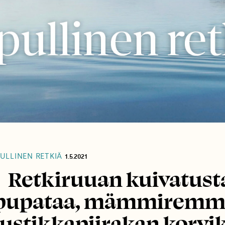
ULLINEN RETKIÄ
1.5.2021
Retkiruuan kuivatust
pupataa, mämmiremme
ustikkapiirakan korvik