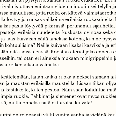
i valmistuttava enintään viiden minuutin keittelyllä ja
ssa minuutissa, jotta ruoka on kätevä valmistaaretkio
illa löytyy jo runsas valikoima erilaisia ruoka-aineita.
i kaupasta löytyvää pikariisiä, perunamuusijauhetta,
 pastoja, erilaisia nuudeleita, kuskusta, qvinoaa sekä 
n ja taas kuivaisin näitä aineksia kotona, kun ne pysyvä
 kohtuullisina? Näille kuivaan lisäksi kasviksia ja eri
nlähteitä isoissa erissä. Koostan ateriat joko ennen re
seihin, tai otan eri aineksia mukaan minigrippeihin 
asta retken aikana valmiiksi.
 keittelemään, laitan kaikki ruoka-ainekset samaan ai
 ja maustan erilaisilla mausteilla. Lisään tilkan öljyä
sia kastikkeita, kuten pestoa. Näin saan loihdittua mit
impia ruokia. Pähkinät ja siemenet ovat myös ruokien
lisä, mutta onneksi niitä ei tarvitse kuivata!
urini on reippaasti yli 10 vuotta vanha ja vieläpä ka