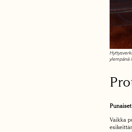
Hyttysverk
ylempänä i
Pro
Punaiset 
Vaikka pu
esikeitt