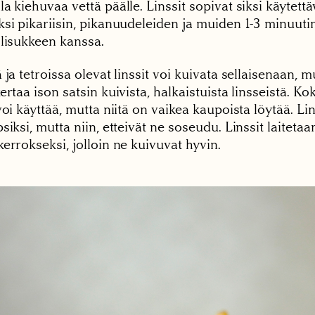
a kiehuvaa vettä päälle. Linssit sopivat siksi käytettä
si pikariisin, pikanuudeleiden ja muiden 1-3 minuutin
 lisukkeen kanssa.
 ja tetroissa olevat linssit voi kuivata sellaisenaan, mu
ertaa ison satsin kuivista, halkaistuista linsseistä. Ko
voi käyttää, mutta niitä on vaikea kaupoista löytää. Lin
siksi, mutta niin, etteivät ne soseudu. Linssit laitetaa
errokseksi, jolloin ne kuivuvat hyvin.