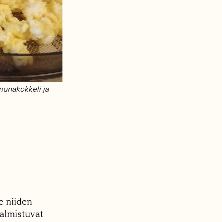
munakokkeli ja
e niiden
valmistuvat