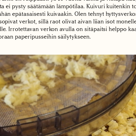
sta ei pysty säätämään lämpötilaa. Kuivuri kuitenkin to
ähän epätasaisesti kuivaakin. Olen tehnyt hyttysverko
sopivat verkot, sillä raot olivat aivan liian isot monell
le. Irrotettavan verkon avulla on sitäpaitsi helppo ka
oraan paperipusseihin säilytykseen.