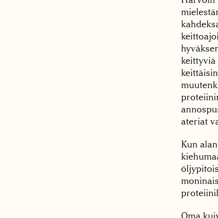
mielestän
kahdeksa
keittoajo
hyväksen
keittyviä
keittäisi
muutenkin
proteiini
annospus
ateriat v
Kun alan
kiehumaan
öljypitoi
moninais
proteiini
Oma kuiv