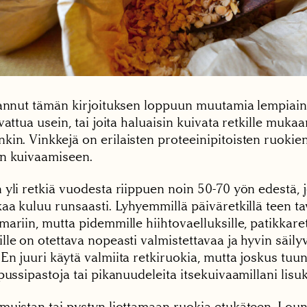
tannut tämän kirjoituksen loppuun muutamia lempiaine
vattua usein, tai joita haluaisin kuivata retkille mukaa
in. Vinkkejä on erilaisten proteeinipitoisten ruokien
n kuivaamiseen.
 yli retkiä vuodesta riippuen noin 50-70 yön edestä, 
aa kuluu runsaasti. Lyhyemmillä päiväretkillä teen ta
ariin, mutta pidemmille hiihtovaelluksille, patikkaret
lle on otettava nopeasti valmistettavaa ja hyvin säil
En juuri käytä valmiita retkiruokia, mutta joskus tu
pussipastoja tai pikanuudeleita itsekuivaamillani lisuk
muistan tai pystyn liottamaan ruokia etukäteen. Lou