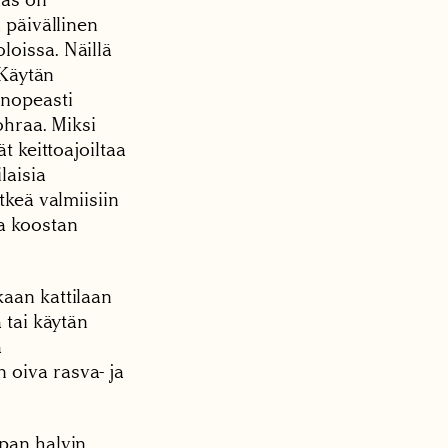
 päivällinen
loissa. Näillä
 K
äytän
 nopeasti
ohraa. Miksi
t keittoajoiltaa
laisia
tkeä valmiisiin
ja koostan
kaan kattilaan
 tai käytän
ä
 oiva rasva- ja
upan halvin