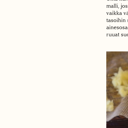
malli, jo
vaikka v
tasoihin 
ainesosal
ruuat su