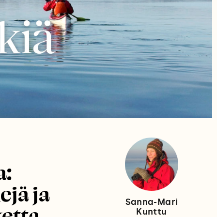
a:
jä ja
Sanna-Mari
etta
Kunttu