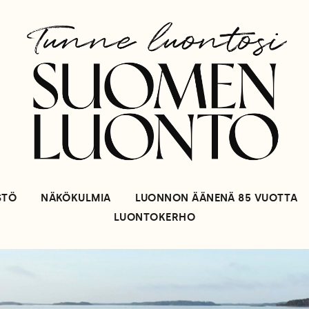
STÖ
NÄKÖKULMIA
LUONNON ÄÄNENÄ 85 VUOTTA
LUONTOKERHO