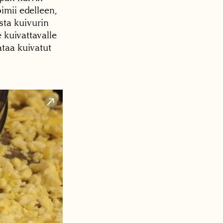
imii edelleen,
sta kuivurin
e kuivattavalle
ataa kuivatut
