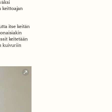
väksi
 keittoajan
tta itse keitän
konaisiakin
ssit keitetään
n kuivuriin
