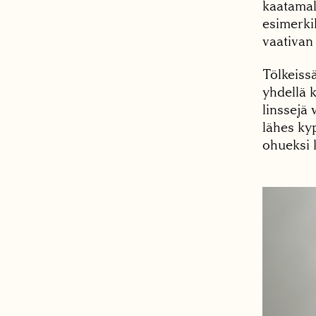
kaatamall
esimerkik
vaativan
Tölkeissä
yhdellä k
linssejä 
lähes kyp
ohueksi k