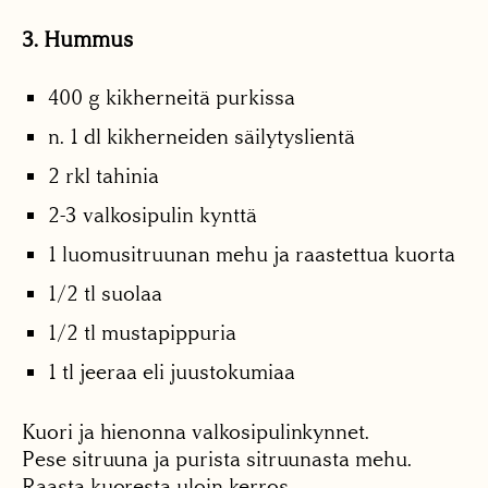
3. Hummus
400 g kikherneitä purkissa
n. 1 dl kikherneiden säilytyslientä
2 rkl tahinia
2-3 valkosipulin kynttä
1 luomusitruunan mehu ja raastettua kuorta
1/2 tl suolaa
1/2 tl mustapippuria
1 tl jeeraa eli juustokumiaa
Kuori ja hienonna valkosipulinkynnet.
Pese sitruuna ja purista sitruunasta mehu.
Raasta kuoresta uloin kerros.