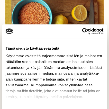
Tämä sivusto käyttää evästeitä
Käytämme evästeitä tarjoamamme sisällön ja mainosten
räätälöimiseen, sosiaalisen median ominaisuuksien
Punaisen linssitahnan valmistusta.
tukemiseen ja kävijämäärämme analysoimiseen. Lisäksi
jaamme sosiaalisen median, mainosalan ja analytiikka-
1. Punainen linssitahna
alan kumppaneillemme tietoja siitä, miten käytät
sivustoamme. Kumppanimme voivat yhdistää näitä
tietoja muihin tietoihin, joita olet antanut heille tai joita on
3 dl punaisia linssejä (kuivia, ennen
kerätty, kun olet käyttänyt heidän palvelujaan.
keittämistä)
3-6 kpl valkosipulinkynttä (maun mukaan)