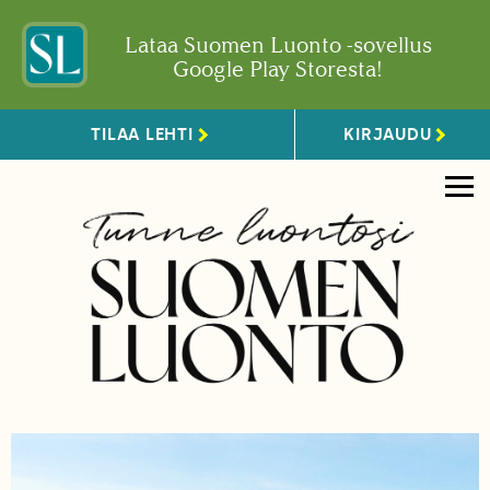
Lataa Suomen Luonto -sovellus
Google Play Storesta!
TILAA LEHTI
KIRJAUDU