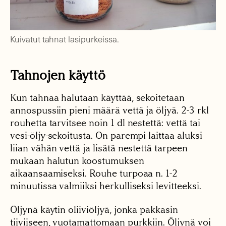
Kuivatut tahnat lasipurkeissa.
Tahnojen käyttö
Kun tahnaa halutaan käyttää, sekoitetaan
annospussiin pieni määrä vettä ja öljyä. 2-3 rkl
rouhetta tarvitsee noin 1 dl nestettä: vettä tai
vesi-öljy-sekoitusta. On parempi laittaa aluksi
liian vähän vettä ja lisätä nestettä tarpeen
mukaan halutun koostumuksen
aikaansaamiseksi. Rouhe turpoaa n. 1-2
minuutissa valmiiksi herkulliseksi levitteeksi.
Öljynä käytin oliiviöljyä, jonka pakkasin
tiiviiseen, vuotamattomaan purkkiin. Öljynä voi