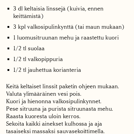
3 dl keltaisia linssejä (kuivia, ennen
keittämistä)
3 kpl valkosipulinkynttä (tai maun mukaan)
1 luomusitruunan mehu ja raastettu kuori
1/2 tl suolaa
1/2 tl valkopippuria
1/2 tl jauhettua korianteria
Keitä keltaiset linssit paketin ohjeen mukaan.
Valuta ylimääräinen vesi pois.
Kuori ja hienonna valkosipulinkynnet.
Pese sitruuna ja purista sitruunasta mehu.
Raasta kuoresta uloin kerros.
Sekoita kaikki ainekset kulhossa ja aja
tasaiseksi massaksi sauvasekoittimella.