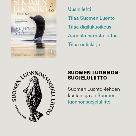
Uusin lehti
Tilaa Suomen Luonto
Tilaa digilukuoikeus
Äänestä parasta juttua
Tilaa uutiskirje
SUOMEN LUONNON­
SUOJELU­LIITTO
Suomen Luonto -lehden
Suomen
kustantaja on
luonnonsuojelu­liitto
.