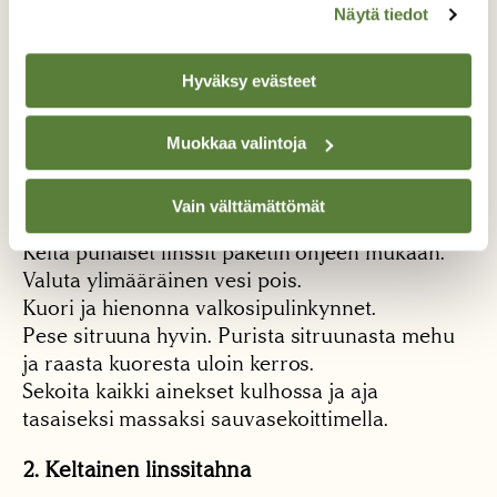
Näytä tiedot
¼ tl chilijauhetta
1 luomusitruunan mehu ja raastettu kuori
Hyväksy evästeet
5 rkl tomaattipyreetä
Muokkaa valintoja
1/2 tl suolaa
1/2 tl mustapippuria
Vain välttämättömät
Keitä punaiset linssit paketin ohjeen mukaan.
Valuta ylimääräinen vesi pois.
Kuori ja hienonna valkosipulinkynnet.
Pese sitruuna hyvin. Purista sitruunasta mehu
ja raasta kuoresta uloin kerros.
Sekoita kaikki ainekset kulhossa ja aja
tasaiseksi massaksi sauvasekoittimella.
2. Keltainen linssitahna