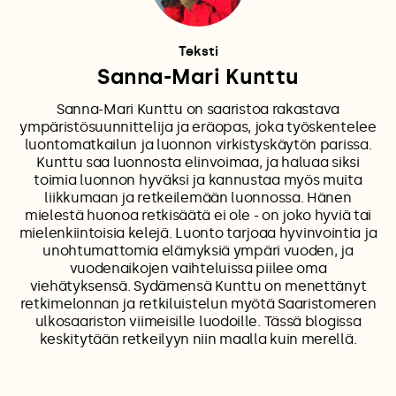
Teksti
Sanna-Mari Kunttu
Sanna-Mari Kunttu on saaristoa rakastava
ympäristösuunnittelija ja eräopas, joka työskentelee
luontomatkailun ja luonnon virkistyskäytön parissa.
Kunttu saa luonnosta elinvoimaa, ja haluaa siksi
toimia luonnon hyväksi ja kannustaa myös muita
liikkumaan ja retkeilemään luonnossa. Hänen
mielestä huonoa retkisäätä ei ole - on joko hyviä tai
mielenkiintoisia kelejä. Luonto tarjoaa hyvinvointia ja
unohtumattomia elämyksiä ympäri vuoden, ja
vuodenaikojen vaihteluissa piilee oma
viehätyksensä. Sydämensä Kunttu on menettänyt
retkimelonnan ja retkiluistelun myötä Saaristomeren
ulkosaariston viimeisille luodoille. Tässä blogissa
keskitytään retkeilyyn niin maalla kuin merellä.