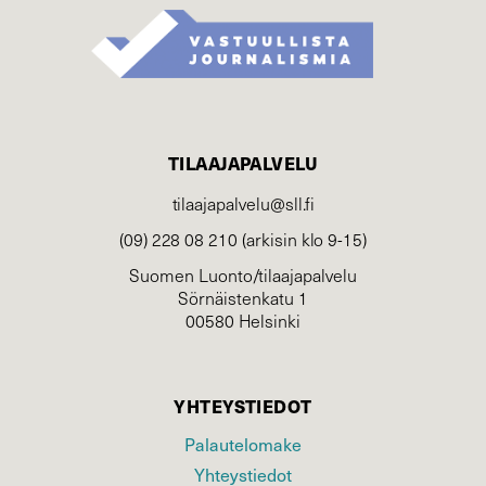
TILAAJAPALVELU
tilaajapalvelu@sll.fi
(09) 228 08 210 (arkisin klo 9-15)
Suomen Luonto/tilaajapalvelu
Sörnäistenkatu 1
00580 Helsinki
YHTEYSTIEDOT
Palautelomake
Yhteystiedot