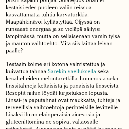
pitkin kajakin pohjaa. Sulatejuustohan ei
kestäisi edes puoleen väliin reissua
kasvattamatta tuhtia karvaturkkia.
Maapähkinävoi kyllästyttää. Öljyssä on
runsaasti energiaa ja se vieläpä säilyisi
lämpimässä, mutta on sellaisenaan varsin tylsä
ja mauton vaihtoehto. Mitä siis laittaa leivän
päälle?
Testasin kolme eri kotona valmistettua ja
kuivattua tahnaa
Sarekin vaelluksella
sekä
kesähelteiden melontaretkillä: hummusta sekä
linssitahnoja keltaisista ja punaisista linsseistä.
Reseptit niihin löydät kirjoituksen lopusta.
Linssi- ja paputahnat ovat maukkaita, tuhteja ja
terveellisiä vaihtoehtoja perinteisille levitteille.
Lisäksi ilman eläinperäisiä ainesosia ja
gluteenittomina ne sopivat valtaosalle
retkeilijöitä. Ainesosien hinta ei päätä huimaa ja