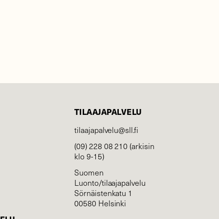
TILAAJAPALVELU
tilaajapalvelu@sll.fi
(09) 228 08 210 (arkisin
klo 9-15)
Suomen
Luonto/tilaajapalvelu
Sörnäistenkatu 1
00580 Helsinki