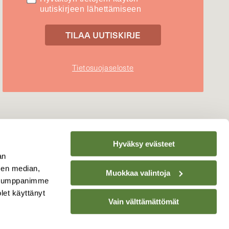
uutiskirjeen lähettämiseen
Tietosuojaseloste
Hyväksy evästeet
an
sen median,
Muokkaa valintoja
. Kumppanimme
olet käyttänyt
Vain välttämättömät