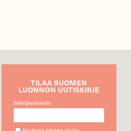
TILAA
SUOMEN
LUONNON
UUTIS­KIRJE
Sähköpostiosoite
Hyväksyn tietojeni käytön