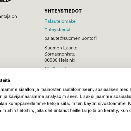
ELU­
YHTEYSTIEDOT
ntaja on
Palautelomake
Yhteystiedot
palaute@suomenluonto.fi
Suomen Luonto
Sörnäistenkatu 1
00580 Helsinki
Mediatiedot
Tietosuojaseloste
teitä
mamme sisällön ja mainosten räätälöimiseen, sosiaalisen medi
n ja kävijämäärämme analysoimiseen. Lisäksi jaamme sosiaali
KIRJAUDU
-alan kumppaneillemme tietoja siitä, miten käytät sivustoamme
 muihin tietoihin, joita olet antanut heille tai joita on kerätty, kun 