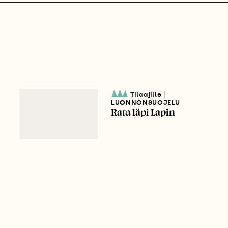
|
Tilaajille
LUONNONSUOJELU
Rata läpi Lapin