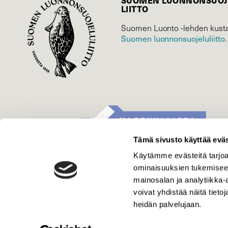
SUOMEN LUONNON­SUOJ
LIITTO
Suomen Luonto -lehden kusta
Suomen luonnonsuojelu­liitto
.
Tämä sivusto käyttää eväs
Käytämme evästeitä tarjoa
ominaisuuksien tukemisee
mainosalan ja analytiikka
voivat yhdistää näitä tietoja
heidän palvelujaan.