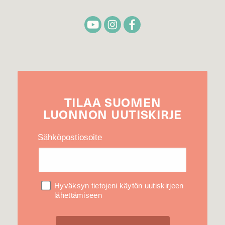
TILAA
SUOMEN
LUONNON
UUTIS­KIRJE
Sähköpostiosoite
Hyväksyn tietojeni käytön uutiskirjeen
lähettämiseen