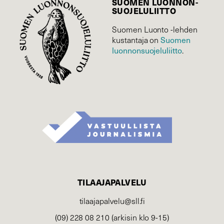
SUOMEN LUONNON­
SUOJELU­LIITTO
Suomen Luonto -lehden
Suomen
kustantaja on
luonnonsuojelu­liitto
.
TILAAJAPALVELU
tilaajapalvelu@sll.fi
(09) 228 08 210 (arkisin klo 9-15)