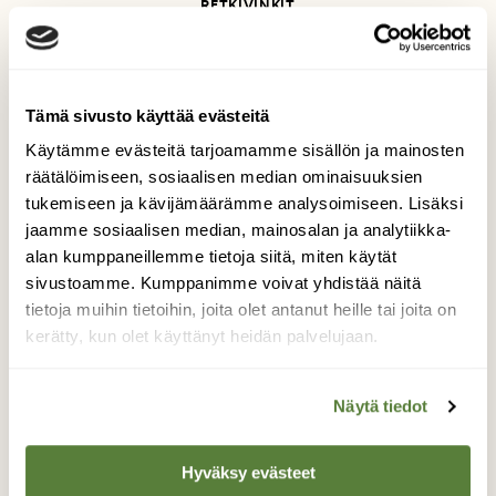
RETKIVINKIT
Pieni lapinsanasto, osa 5:
Lohenpyyntiä Tenolla
Tämä sivusto käyttää evästeitä
Käytämme evästeitä tarjoamamme sisällön ja mainosten
räätälöimiseen, sosiaalisen median ominaisuuksien
tukemiseen ja kävijämäärämme analysoimiseen. Lisäksi
jaamme sosiaalisen median, mainosalan ja analytiikka-
alan kumppaneillemme tietoja siitä, miten käytät
sivustoamme. Kumppanimme voivat yhdistää näitä
tietoja muihin tietoihin, joita olet antanut heille tai joita on
kerätty, kun olet käyttänyt heidän palvelujaan.
Näytä tiedot
Hyväksy evästeet
RETKIVINKIT