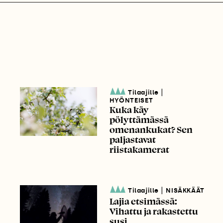
|
Tilaajille
HYÖNTEISET
Kuka käy
pölyttämässä
omenankukat? Sen
paljastavat
riistakamerat
|
Tilaajille
NISÄKKÄÄT
Lajia etsimässä:
Vihattu ja rakastettu
susi