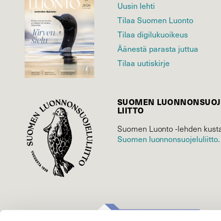
Uusin lehti
Tilaa Suomen Luonto
Tilaa digilukuoikeus
Äänestä parasta juttua
Tilaa uutiskirje
SUOMEN LUONNON­SUOJ
LIITTO
Suomen Luonto -lehden kusta
Suomen luonnonsuojelu­liitto
.