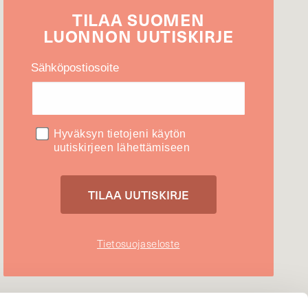
TILAA
SUOMEN
LUONNON
UUTIS­KIRJE
Sähköpostiosoite
Hyväksyn tietojeni käytön
uutiskirjeen lähettämiseen
Tietosuojaseloste