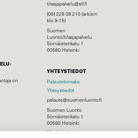
tilaajapalvelu@sll.fi
(09) 228 08 210 (arkisin
klo 9-15)
Suomen
Luonto/tilaajapalvelu
Sörnäistenkatu 1
00580 Helsinki
ELU­
YHTEYSTIEDOT
ntaja on
Palautelomake
Yhteystiedot
palaute@suomenluonto.fi
Suomen Luonto
Sörnäistenkatu 1
00580 Helsinki
Mediatiedot