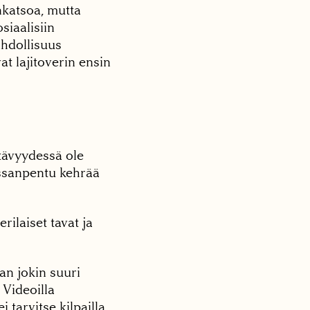
nkatsoa, mutta
siaalisiin
ahdollisuus
at lajitoverin ensin
stävyydessä ole
kissanpentu kehrää
erilaiset tavat ja
an jokin suuri
 Videoilla
 tarvitse kilpailla