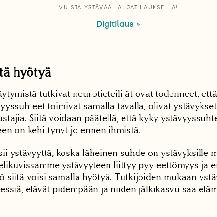
MUISTA YSTÄVÄÄ LAHJATILAUKSELLA!
Digitilaus »
tä hyötyä
äytymistä tutkivat neurotieteilijät ovat todenneet, et
yyssuhteet toimivat samalla tavalla, olivat ystävykset
stajia. Siitä voidaan päätellä, että kyky ystävyyssuht
n on kehittynyt jo ennen ihmistä.
sii ystävyyttä, koska läheinen suhde on ystävyksill
elikuvissamme ystävyyteen liittyy pyyteettömyys ja e
ikö siitä voisi samalla hyötyä. Tutkijoiden mukaan yst
ssiä, elävät pidempään ja niiden jälkikasvu saa el