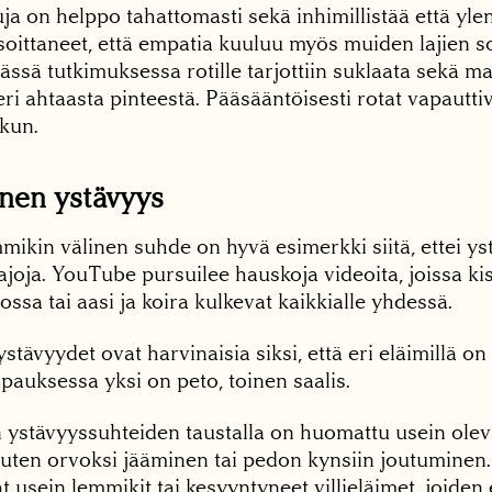
ja on helppo tahattomasti sekä inhimillistää että yle
osoittaneet, että empatia kuuluu myös muiden lajien so
äässä tutkimuksessa rotille tarjottiin suklaata sekä m
ri ahtaasta pinteestä. Pääsääntöisesti rotat vapauttiv
rkun.
inen ystävyys
mikin välinen suhde on hyvä esimerkki siitä, ettei y
 rajoja. YouTube pursuilee hauskoja videoita, joissa 
ssa tai aasi ja koira kulkevat kaikkialle yhdessä.
ystävyydet ovat harvinaisia siksi, että eri eläimillä on 
apauksessa yksi on peto, toinen saalis.
n ystävyyssuhteiden taustalla on huomattu usein olev
 kuten orvoksi jääminen tai pedon kynsiin joutuminen.
 usein lemmikit tai kesyyntyneet villieläimet, joiden ei