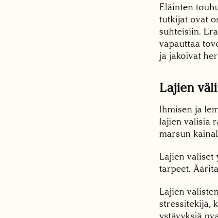
Eläinten touhu
tutkijat ovat 
suhteisiin. Er
vapauttaa tove
ja jakoivat he
Lajien väl
Ihmisen ja lem
lajien välisiä
marsun kainalo
Lajien väliset 
tarpeet. Äärit
Lajien väliste
stressitekijä,
ystävyksiä ovat