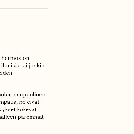
tä hermoston
 ihmisiä tai jonkin
eiden
e molemminpuolinen
mpatia, ne eivät
ävykset kokevat
ämälleen paremmat