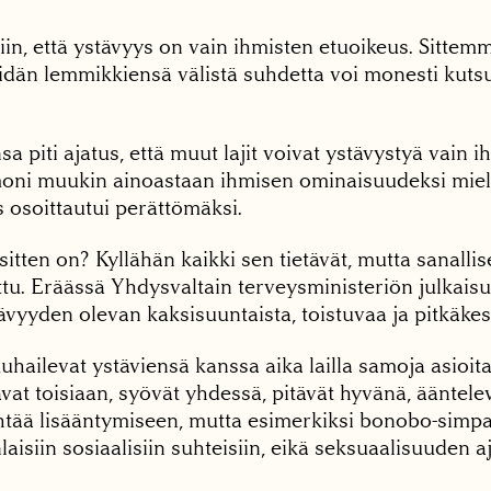
tiin, että ystävyys on vain ihmisten etuoikeus. Sittemmi
idän lemmikkiensä välistä suhdetta voi monesti kutsu
sa piti ajatus, että muut lajit voivat ystävystyä vain 
oni muukin ainoastaan ihmisen ominaisuudeksi mie
 osoittautui perättömäksi.
sitten on? Kyllähän kaikki sen tietävät, mutta sanallis
ttu. Eräässä Yhdysvaltain terveysministeriön julkaisus
ävyyden olevan kaksisuuntaista, toistuvaa ja pitkäkes
uuhailevat ystäviensä kanssa aika lailla samoja asioita
tavat toisiaan, syövät yhdessä, pitävät hyvänä, ääntel
ähtää lisääntymiseen, mutta esimerkiksi bonobo-simpa
isiin sosiaalisiin suhteisiin, eikä seksuaalisuuden aj