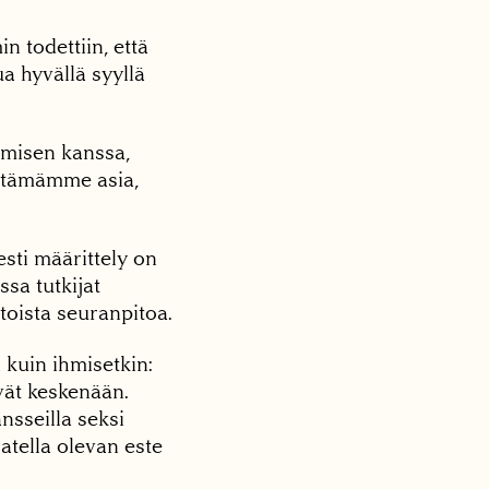
n todettiin, että
a hyvällä syyllä
ihmisen kanssa,
ltämämme asia,
esti määrittely on
sa tutkijat
toista seuranpitoa.
 kuin ihmisetkin:
evät keskenään.
nsseilla seksi
atella olevan este