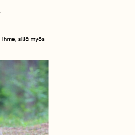
n
 ihme, sillä myös