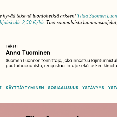
le hyvää tekeviä luontohetkiä arkeen!
Tilaa Suomen Luon
hjaksi alk. 2,50 €/kk.
Tuet suomalaista luonnonsuojelut
Teksti
Anna Tuominen
Suomen Luonnon toimittaja, joka innostuu lajintunnistu
puutarhapuuhista, rengastaa lintuja sekä laskee kimalai
T
KÄYTTÄYTYMINEN
SOSIAALISUUS
YSTÄVYYS
YST