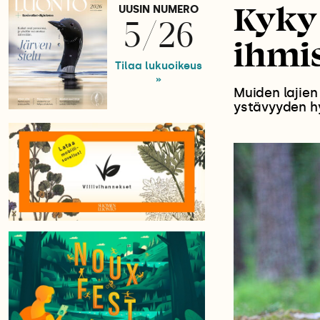
Kyky
UUSIN NUMERO
5/26
ihmi
Tilaa lukuoikeus
»
Muiden lajien
ystävyyden h