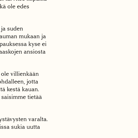
hkä ole edes
ja suden
yi lauman mukaan ja
tapauksessa kyse ei
haaskojen ansiosta
 ole villienkään
hdalleen, jotta
tä kestä kauan.
a saisimme tietää
ystävysten varalta.
issa sukia uutta