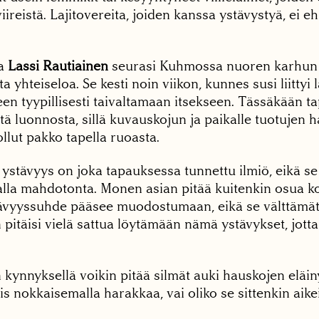
viireistä. Lajitovereita, joiden kanssa ystävystyä, ei e
a
Lassi Rautiainen
seurasi Kuhmossa nuoren karhun 
ta yhteiseloa. Se kesti noin viikon, kunnes susi liitt
lleen tyypillisesti taivaltamaan itsekseen. Tässäkään 
istä luonnosta, sillä kuvauskojun ja paikalle tuotujen 
ollut pakko tapella ruoasta.
 ystävyys on joka tapauksessa tunnettu ilmiö, eikä se
alla mahdotonta. Monen asian pitää kuitenkin osua ko
tävyyssuhde pääsee muodostumaan, eikä se välttämät
 pitäisi vielä sattua löytämään nämä ystävykset, jott
kynnyksellä voikin pitää silmät auki hauskojen eläin
s nokkaisemalla harakkaa, vai oliko se sittenkin aike