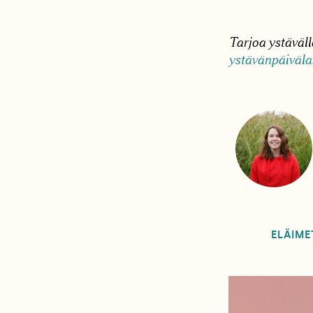
Tarjoa ystäväl
ystävänpäiväla
ELÄIME