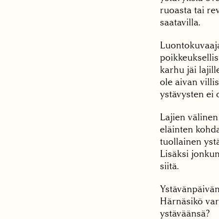
ruoasta tai re
saatavilla.
Luontokuvaaj
poikkeuksellis
karhu jäi laji
ole aivan vill
ystävysten ei 
Lajien välinen
eläinten kohd
tuollainen ys
Lisäksi jonkun
siitä.
Ystävänpäivän 
Härnäsikö vari
ystäväänsä?